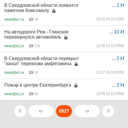
В Свердловской области появится
...
2
памятник Комсомолу
13:41 24.10.2008
news@e1.ru
39
На автодороге Реж - Глинское
...
10
перевернулся автомобиль
12:36 24.10.2008
news@e1.ru
236
В Свердловской области перекрыт
...
2
"канал" перевозки амфетамина
12:27 24.10.2008
news@e1.ru
33
Пожар в центре Екатеринбурга
...
3
12:09 24.10.2008
news@e1.ru
50
6827