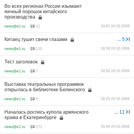
Во всех регионах России изымают
яичный порошок китайского
производства
18:01 24.10.2008
news@e1.ru
22
Китаец тушит свечи глазами
...
5
16:59 24.10.2008
news@e1.ru
110
Тест заголовок
16:50 24.10.2008
news@e1.ru
7
Выставка театральных программок
открылась в библиотеке Белинского
16:25 24.10.2008
news@e1.ru
5
Началась роспись купола армянского
...
11
храма в Екатеринбурге
16:04 24.10.2008
news@e1.ru
271