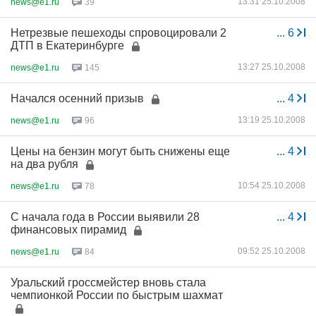
13:31 25.10.2008
news@e1.ru
39
Нетрезвые пешеходы спровоцировали 2
...
6
ДТП в Екатеринбурге
13:27 25.10.2008
news@e1.ru
145
Начался осенний призыв
...
4
13:19 25.10.2008
news@e1.ru
96
Цены на бензин могут быть снижены еще
...
4
на два рубля
10:54 25.10.2008
news@e1.ru
78
С начала года в России выявили 28
...
4
финансовых пирамид
09:52 25.10.2008
news@e1.ru
84
Уральский гроссмейстер вновь стала
чемпионкой России по быстрым шахмат