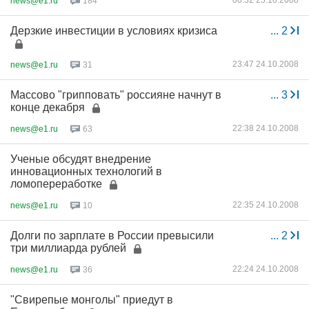
00:32 25.10.2008
news@e1.ru
184
Дерзкие инвестиции в условиях кризиса
...
2
23:47 24.10.2008
news@e1.ru
31
Массово "грипповать" россияне начнут в
...
3
конце декабря
22:38 24.10.2008
news@e1.ru
63
Ученые обсудят внедрение
инновационных технологий в
ломопереработке
22:35 24.10.2008
news@e1.ru
10
Долги по зарплате в России превысили
...
2
три миллиарда рублей
22:24 24.10.2008
news@e1.ru
36
"Свирепые монголы" приедут в