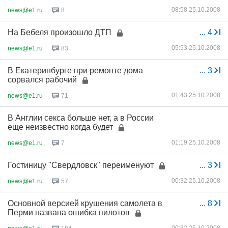
08:58 25.10.2008
news@e1.ru
8
На Бебеля произошло ДТП
...
4
05:53 25.10.2008
news@e1.ru
83
В Екатеринбурге при ремонте дома
...
3
сорвался рабочий
01:43 25.10.2008
news@e1.ru
71
В Англии секса больше нет, а в России
еще неизвестно когда будет
01:19 25.10.2008
news@e1.ru
7
Гостиницу "Свердловск" переименуют
...
3
00:32 25.10.2008
news@e1.ru
57
Основной версией крушения самолета в
...
8
Перми названа ошибка пилотов