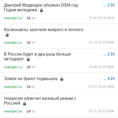
Дмитрий Медведев объявил 2009 год
...
2
Годом молодежи
15:30 24.10.2008
news@e1.ru
46
Космонавты захотели мокрого и теплого
15:10 24.10.2008
news@e1.ru
16
В России будет в два раза больше
...
2
автодорог
14:38 24.10.2008
news@e1.ru
40
Зомби не бреют подмышек
...
4
14:37 24.10.2008
news@e1.ru
82
Норвегия облегчит визовый режим с
Россией
14:11 24.10.2008
news@e1.ru
20