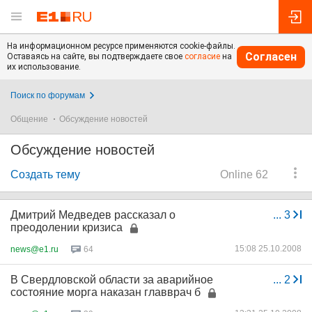
На информационном ресурсе применяются cookie-файлы.
Согласен
Оставаясь на сайте, вы подтверждаете свое
согласие
на
их использование.
Поиск по форумам
Общение
Обсуждение новостей
Обсуждение новостей
Создать тему
Online 62
Дмитрий Медведев рассказал о
...
3
преодолении кризиса
15:08 25.10.2008
news@e1.ru
64
В Свердловской области за аварийное
...
2
состояние морга наказан главврач б