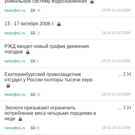
уникальную систему водоснабжения
19:48 24.10.2008
news@e1.ru
38
13 - 17 октября 2008 г.
19:18 24.10.2008
news@e1.ru
23
РЖД вводит новый график движения
поездов
19:04 24.10.2008
news@e1.ru
4
Екатеринбургский правозащитник
...
2
отсудил у России полторы тысячи евро
18:34 24.10.2008
news@e1.ru
29
Экологи призывают ограничить
...
3
потребление мяса четырьмя порциями в
неде
18:02 24.10.2008
news@e1.ru
65