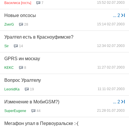
15:52 02.07.2003
Василиса [гость]
7
Новые опсосы
...
2
15:14 02.07.2003
ZverG
28
Уралтел есть в Красноуфимске?
12:34 02.07.2003
Sir
14
GPRS ин москау
11:27 02.07.2003
KEKC
8
Вопрос Уралтелу
11:11 02.07.2003
LeonidKa
19
Изменение в МобиGSM?)
...
2
21:28 01.07.2003
SuperEugene
44
Мегафон упал в Первоуральске :-(