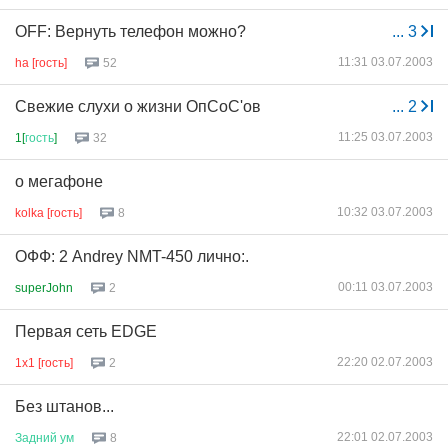
OFF: Вернуть телефон можно?
...
3
11:31 03.07.2003
ha [гость]
52
Свежие слухи о жизни ОпСоС'ов
...
2
11:25 03.07.2003
1[
гость
]
32
о мегафоне
10:32 03.07.2003
kolka [гость]
8
ОФФ: 2 Andrey NMT-450 лично:.
00:11 03.07.2003
superJohn
2
Первая сеть EDGE
22:20 02.07.2003
1x1 [гость]
2
Без штанов...
22:01 02.07.2003
Задний
ум
8