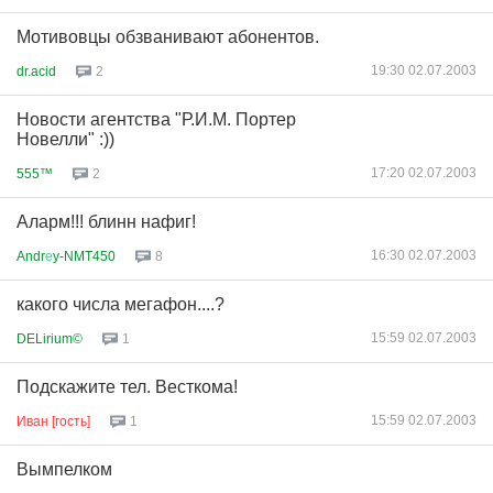
Мотивовцы обзванивают абонентов.
19:30 02.07.2003
dr.acid
2
Новости агентства "Р.И.М. Портер
Новелли" :))
17:20 02.07.2003
555™
2
Аларм!!! блинн нафиг!
16:30 02.07.2003
Andr
е
y-NMT450
8
какого числа мегафон....?
15:59 02.07.2003
DELirium©
1
Подскажите тел. Весткома!
15:59 02.07.2003
Иван [гость]
1
Вымпелком