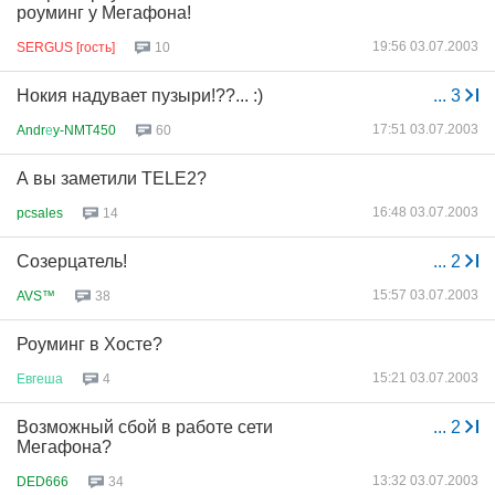
роуминг у Мегафона!
19:56 03.07.2003
SERGUS [гость]
10
Нокия надувает пузыри!??... :)
...
3
17:51 03.07.2003
Andr
е
y-NMT450
60
А вы заметили TELE2?
16:48 03.07.2003
pcsales
14
Созерцатель!
...
2
15:57 03.07.2003
AVS™
38
Роуминг в Хосте?
15:21 03.07.2003
Евгеша
4
Возможный сбой в работе сети
...
2
Мегафона?
13:32 03.07.2003
DED666
34