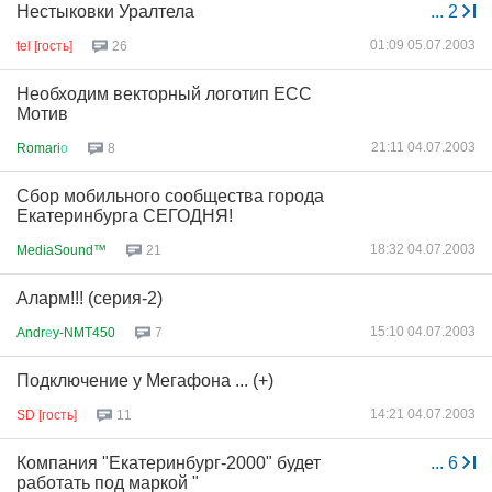
Нестыковки Уралтела
...
2
01:09 05.07.2003
tel [гость]
26
Необходим векторный логотип ЕСС
Мотив
21:11 04.07.2003
Romari
о
8
Сбор мобильного сообщества города
Екатеринбурга СЕГОДНЯ!
18:32 04.07.2003
MediaSound™
21
Аларм!!! (серия-2)
15:10 04.07.2003
Andr
е
y-NMT450
7
Подключение у Мегафона ... (+)
14:21 04.07.2003
SD [гость]
11
Компания "Екатеринбург-2000" будет
...
6
работать под маркой "