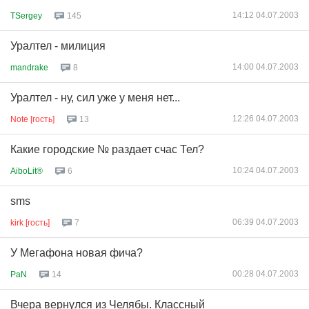
14:12 04.07.2003
TSergey
145
Уралтел - милиция
14:00 04.07.2003
mandrake
8
Уралтел - ну, сил уже у меня нет...
12:26 04.07.2003
Note [гость]
13
Какие городские № раздает счас Тел?
10:24 04.07.2003
AiboLit®
6
sms
06:39 04.07.2003
kirk [гость]
7
У Мегафона новая фича?
00:28 04.07.2003
PaN
14
Вчера вернулся из Челябы. Классный