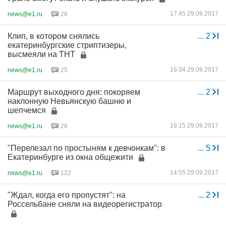
17:45 29.09.2017
news@e1.ru
26
Клип, в котором снялись
...
2
екатеринбургские стриптизеры,
высмеяли на ТНТ
16:34 29.09.2017
news@e1.ru
25
Маршрут выходного дня: покоряем
...
2
наклонную Невьянскую башню и
шепчемся
16:15 29.09.2017
news@e1.ru
26
"Перелезал по простыням к девчонкам": в
...
5
Екатеринбурге из окна общежити
14:55 29.09.2017
news@e1.ru
122
"Ждал, когда его пропустят": на
...
2
Россельбане сняли на видеорегистратор