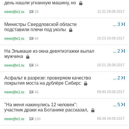
день нашли угнанную машину, но
11:31 29.09.2017
news@e1.ru
28
Министры Свердловской области
...
3
подставили плечи под уколы
10:23 29.09.2017
news@e1.ru
64
На Эльмаше из окна девятиэтажки выпал
...
2
мужчина
10:21 29.09.2017
news@e1.ru
34
Асфальт в разрезе: проверяем качество
...
2
покрытия моста на дублёре Сибирс
09:40 29.09.2017
news@e1.ru
40
"На меня накинулись 12 человек":
...
5
участник драки на Ботанике рассказал,
08:39 29.09.2017
news@e1.ru
100