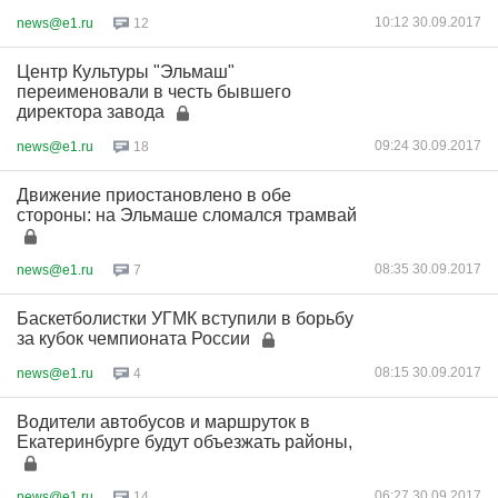
10:12 30.09.2017
news@e1.ru
12
Центр Культуры "Эльмаш"
переименовали в честь бывшего
директора завода
09:24 30.09.2017
news@e1.ru
18
Движение приостановлено в обе
стороны: на Эльмаше сломался трамвай
08:35 30.09.2017
news@e1.ru
7
Баскетболистки УГМК вступили в борьбу
за кубок чемпионата России
08:15 30.09.2017
news@e1.ru
4
Водители автобусов и маршруток в
Екатеринбурге будут объезжать районы,
06:27 30.09.2017
news@e1.ru
14