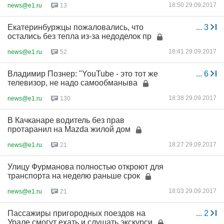
18:50 29.09.2017
news@e1.ru
13
Екатеринбуржцы пожаловались, что
...
3
остались без тепла из-за недоделок пр
18:41 29.09.2017
news@e1.ru
52
Владимир Познер: "YouTube - это тот же
...
6
телевизор, не надо самообманыва
18:38 29.09.2017
news@e1.ru
130
В Качканаре водитель без прав
протаранил на Mazda жилой дом
18:27 29.09.2017
news@e1.ru
21
Улицу Фурманова полностью откроют для
транспорта на неделю раньше срок
18:03 29.09.2017
news@e1.ru
21
Пассажиры пригородных поездов на
...
2
Урале смогут ехать и слушать экскурси