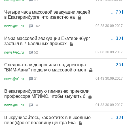
Четыре часа массовой эвакуации людей
...
7
в Екатеринбурге: что известно на
02:28 30.09.2017
news@e1.ru
162
Из-за массовой эвакуации Екатеринбург
...
3
застыл в 7-балльных пробках
02:08 30.09.2017
news@e1.ru
52
Следователи допросили гендиректора
...
2
"ВИМ-Авиа" по делу о массовой отмен
01:43 30.09.2017
news@e1.ru
31
В екатеринбургскую гимназию приехали
профессора МГИМО, чтобы выучить б
01:33 30.09.2017
news@e1.ru
14
Выкручивайтесь, как хотите: в выходные
...
3
пере(к)роют половину центра Ека