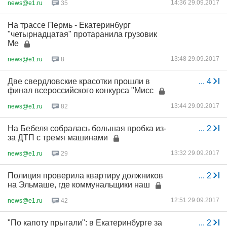
14:36 29.09.2017
news@e1.ru
35
На трассе Пермь - Екатеринбург
"четырнадцатая" протаранила грузовик
Me
13:48 29.09.2017
news@e1.ru
8
Две свердловские красотки прошли в
...
4
финал всероссийского конкурса "Мисс
13:44 29.09.2017
news@e1.ru
82
На Бебеля собралась большая пробка из-
...
2
за ДТП с тремя машинами
13:32 29.09.2017
news@e1.ru
29
Полиция проверила квартиру должников
...
2
на Эльмаше, где коммунальщики наш
12:51 29.09.2017
news@e1.ru
42
"По капоту прыгали": в Екатеринбурге за
...
2