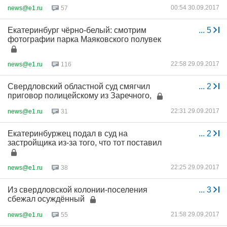
00:54 30.09.2017
news@e1.ru
57
Екатеринбург чёрно-белый: смотрим
...
5
фотографии парка Маяковского полувек
22:58 29.09.2017
news@e1.ru
116
Свердловский областной суд смягчил
...
2
приговор полицейскому из Заречного,
22:31 29.09.2017
news@e1.ru
31
Екатеринбуржец подал в суд на
...
2
застройщика из-за того, что тот поставил
22:25 29.09.2017
news@e1.ru
38
Из свердловской колонии-поселения
...
3
сбежал осуждённый
21:58 29.09.2017
news@e1.ru
55