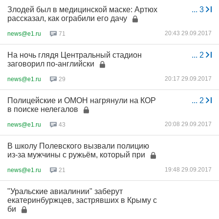
Злодей был в медицинской маске: Артюх
...
3
рассказал, как ограбили его дачу
20:43 29.09.2017
news@e1.ru
71
На ночь глядя Центральный стадион
...
2
заговорил по-английски
20:17 29.09.2017
news@e1.ru
29
Полицейские и ОМОН нагрянули на КОР
...
2
в поиске нелегалов
20:08 29.09.2017
news@e1.ru
43
В школу Полевского вызвали полицию
из-за мужчины с ружьём, который при
19:48 29.09.2017
news@e1.ru
21
"Уральские авиалинии" заберут
екатеринбуржцев, застрявших в Крыму с
би