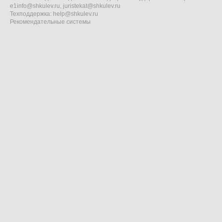
e1info@shkulev.ru
,
juristekat@shkulev.ru
Техподдержка:
help@shkulev.ru
Рекомендательные системы