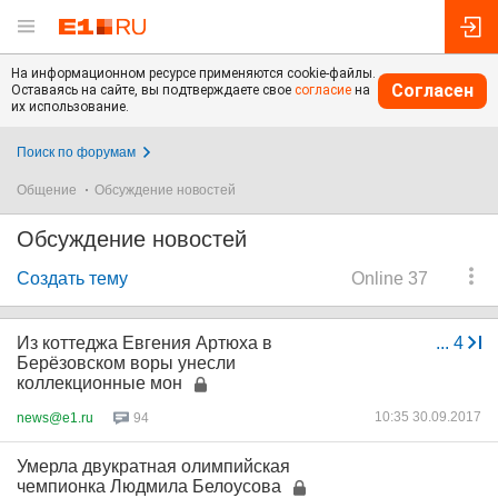
На информационном ресурсе применяются cookie-файлы.
Согласен
Оставаясь на сайте, вы подтверждаете свое
согласие
на
их использование.
Поиск по форумам
Общение
Обсуждение новостей
Обсуждение новостей
Создать тему
Online 37
Из коттеджа Евгения Артюха в
...
4
Берёзовском воры унесли
коллекционные мон
10:35 30.09.2017
news@e1.ru
94
Умерла двукратная олимпийская
чемпионка Людмила Белоусова