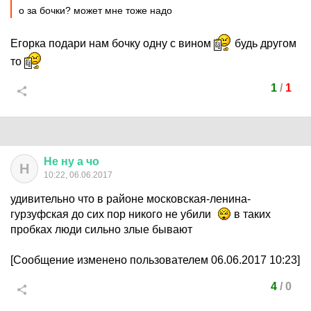
о за бочки? может мне тоже надо
Егорка подари нам бочку одну с вином
будь другом
то
1
/
1
Не
ну
а
чо
Н
10:22, 06.06.2017
удивительно что в районе московская-ленина-
гурзуфская до сих пор никого не убили
в таких
пробках люди сильно злые бывают
[Сообщение изменено пользователем 06.06.2017 10:23]
4
/
0