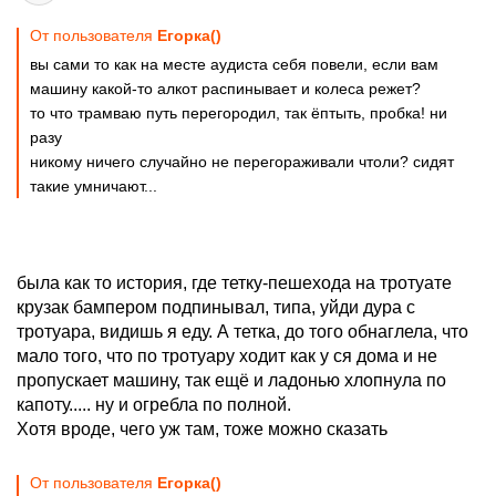
От пользователя
Егорка()
вы сами то как на месте аудиста себя повели, если вам
машину какой-то алкот распинывает и колеса режет?
то что трамваю путь перегородил, так ёптыть, пробка! ни
разу
никому ничего случайно не перегораживали чтоли? сидят
такие умничают...
была как то история, где тетку-пешехода на тротуате
крузак бампером подпинывал, типа, уйди дура с
тротуара, видишь я еду. А тетка, до того обнаглела, что
мало того, что по тротуару ходит как у ся дома и не
пропускает машину, так ещё и ладонью хлопнула по
капоту..... ну и огребла по полной.
Хотя вроде, чего уж там, тоже можно сказать
От пользователя
Егорка()