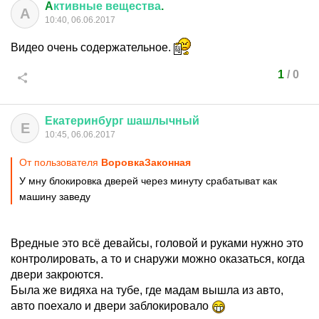
A
ктивные
вещества
.
A
10:40, 06.06.2017
Видео очень содержательное.
1
/
0
Екатеринбург
шашлычный
Е
10:45, 06.06.2017
От пользователя
ВоровкаЗаконная
У мну блокировка дверей через минуту срабатыват как
машину заведу
Вредные это всё девайсы, головой и руками нужно это
контролировать, а то и снаружи можно оказаться, когда
двери закроются.
Была же видяха на тубе, где мадам вышла из авто,
авто поехало и двери заблокировало