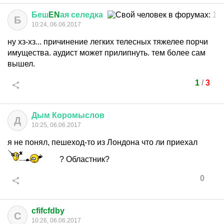
Беш
EN
ая
селедка
Б
10:24, 06.06.2017
ну хз-хз... причинение легких телесных тяжелее порчи
имущества. аудист может прилипнуть. тем более сам
вышел.
1
/
3
Дым
Коромыслов
Д
10:25, 06.06.2017
я не понял, пешеход-то из Лондона что ли приехал
? Областник?
0
cfifcfdby
C
10:26, 06.06.2017