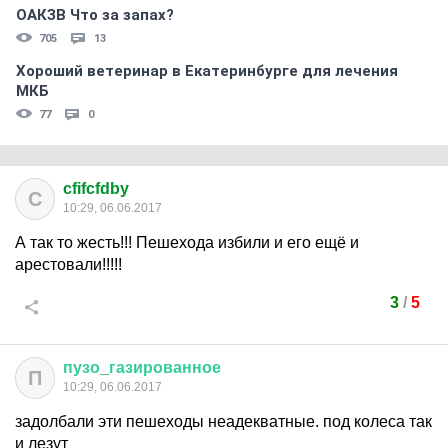
ОАКЗВ Что за запах?
705
13
Хороший ветеринар в Екатеринбурге для лечения
МКБ
77
0
cfifcfdby
C
10:29, 06.06.2017
А так то жесть!!! Пешехода избили и его ещё и
арестовали!!!!!
3
/
5
пузо
_
газированное
П
10:29, 06.06.2017
задолбали эти пешеходы неадекватные. под колеса так
и лезут