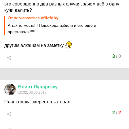
это совершенно два разных случая, зачем всё в одну
кучи валить?
От пользователя
cfifcfdby
А так то жесть!!! Пешехода избили и его ещё и
арестовали!!!!!
другим алкашам на заметку
3
/
0
Блинт
Лупарезку
10:32, 06.06.2017
Планктошка звереет в заторах
2
/
2