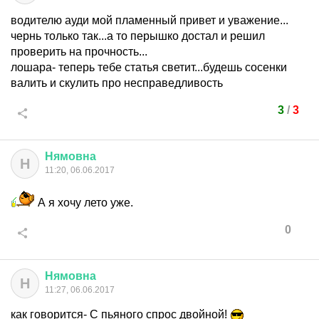
водителю ауди мой пламенный привет и уважение...
чернь только так...а то перышко достал и решил
проверить на прочность...
лошара- теперь тебе статья светит...будешь сосенки
валить и скулить про несправедливость
3
/
3
Нямовна
Н
11:20, 06.06.2017
А я хочу лето уже.
0
Нямовна
Н
11:27, 06.06.2017
как говорится- С пьяного спрос двойной!