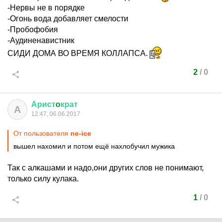
-Нервы не в порядке
-Огонь вода добавляет смелости
-Пробофобия
-Аудиненавистник
СИДИ ДОМА ВО ВРЕМЯ КОЛЛАПСА.
2
/
0
Арист
o
крат
А
12:47, 06.06.2017
От пользователя
ne-ice
вышел нахомил и потом ещё нахлобучил мужика
Так с алкашами и надо,они других слов не понимают,
только силу кулака.
1
/
0