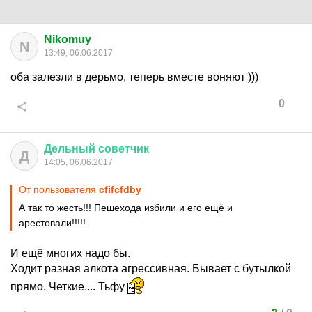
Nikomuy
N
13:49, 06.06.2017
оба залезли в дерьмо, теперь вместе воняют )))
0
Дельный
советчик
Д
14:05, 06.06.2017
От пользователя
cfifcfdby
А так то жесть!!! Пешехода избили и его ещё и
арестовали!!!!!
И ещё многих надо бы.
Ходит разная алкота агрессивная. Бывает с бутылкой
прямо. Четкие.... Тьфу