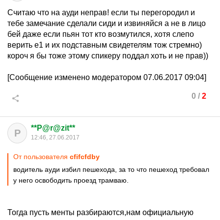
Считаю что на ауди неправ! если ты перегородил и
тебе замечание сделали сиди и извиняйся а не в лицо
бей даже если пьян тот кто возмутился, хотя слепо
верить е1 и их подставным свидетелям тож стремно)
короч я бы тоже этому спикеру поддал хоть и не прав))
[Сообщение изменено модератором 07.06.2017 09:04]
0
/
2
**P@r@zit**
P
12:46, 27.06.2017
От пользователя
cfifcfdby
водитель ауди избил пешехода, за то что пешеход требовал
у него освободить проезд трамваю.
Тогда пусть менты разбираются,нам официальную