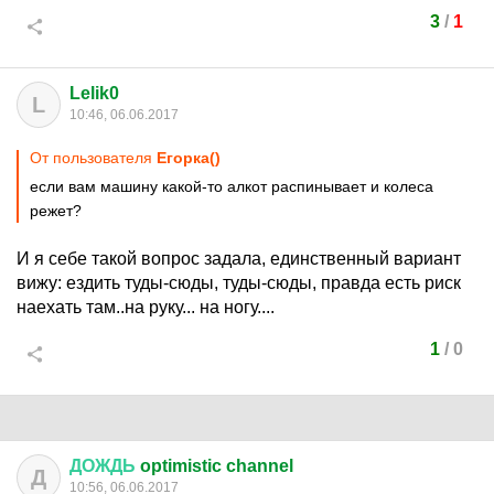
3
/
1
Lelik0
L
10:46, 06.06.2017
От пользователя
Егорка()
если вам машину какой-то алкот распинывает и колеса
режет?
И я себе такой вопрос задала, единственный вариант
вижу: ездить туды-сюды, туды-сюды, правда есть риск
наехать там..на руку... на ногу....
1
/
0
ДОЖДЬ
optimistic channel
Д
10:56, 06.06.2017