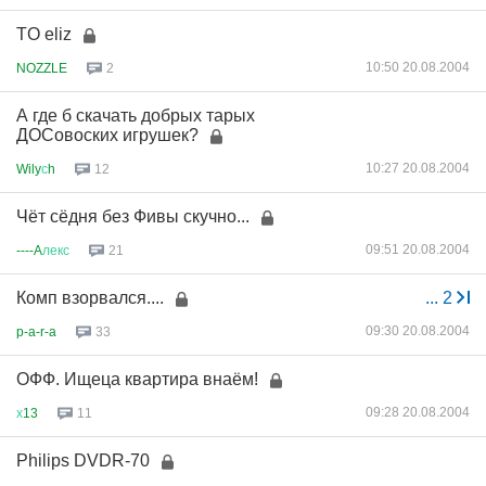
TO eliz
10:50 20.08.2004
NOZZLE
2
А где б скачать добрых тарых
ДОСовоских игрушек?
10:27 20.08.2004
Wily
с
h
12
Чёт сёдня без Фивы скучно...
09:51 20.08.2004
----A
лекс
21
Комп взорвался....
...
2
09:30 20.08.2004
p-a-r-a
33
ОФФ. Ищеца квартира внаём!
09:28 20.08.2004
х
13
11
Philips DVDR-70