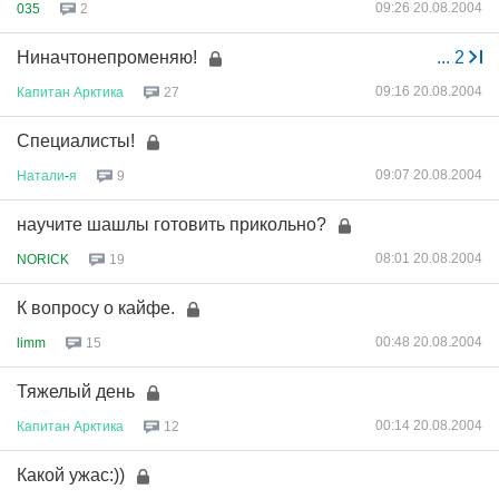
09:26 20.08.2004
035
2
Ниначтонепроменяю!
...
2
09:16 20.08.2004
Капитан
Арктика
27
Специалисты!
09:07 20.08.2004
Натали
-
я
9
научите шашлы готовить прикольно?
08:01 20.08.2004
NORICK
19
К вопросу о кайфе.
00:48 20.08.2004
limm
15
Тяжелый день
00:14 20.08.2004
Капитан
Арктика
12
Какой ужас:))