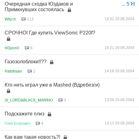
Очередная сходка Юздаков и
...
5
Примкнувших состоялась
14:32 20.08.2004
Wily
с
h
113
СРОЧНО! Где купить ViewSonic P220f?
14:21 20.08.2004
®Djinn©
6
Газозолоблоки!!??
14:18 20.08.2004
Pathfinder
2
Кто нить играл уже в Mashed (Вдребезги)
13:56 20.08.2004
SI_LORD&BLACK_MARINO
3
Подскажите плиз
13:13 20.08.2004
Глеб
Егорович
4
Как вам такая новость?!