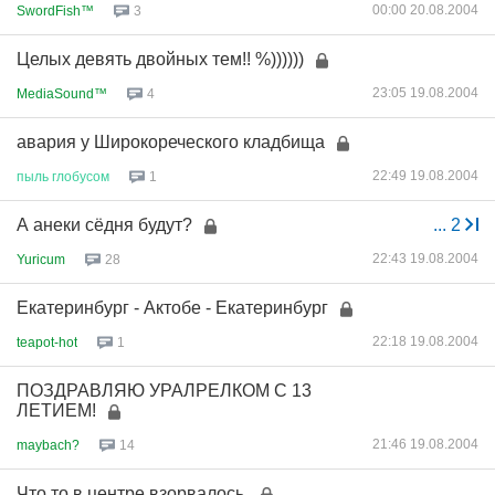
00:00 20.08.2004
SwordFish™
3
Целых девять двойных тем!! %))))))
23:05 19.08.2004
MediaSound™
4
авария у Широкореческого кладбища
22:49 19.08.2004
пыль
глобусом
1
А анеки сёдня будут?
...
2
22:43 19.08.2004
Yuricum
28
Екатеринбург - Актобе - Екатеринбург
22:18 19.08.2004
teapot-hot
1
ПОЗДРАВЛЯЮ УРАЛРЕЛКОМ С 13
ЛЕТИЕМ!
21:46 19.08.2004
maybach?
14
Что то в центре взорвалось.