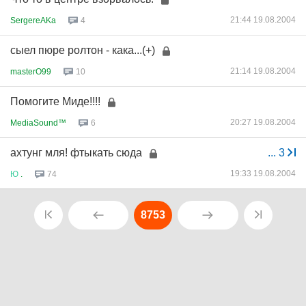
21:44 19.08.2004
SergereAKa
4
сыел пюре ролтон - кака...(+)
21:14 19.08.2004
masterO99
10
Помогите Миде!!!!
20:27 19.08.2004
MediaSound™
6
ахтунг мля! фтыкать сюда
...
3
19:33 19.08.2004
Ю
.
74
8753