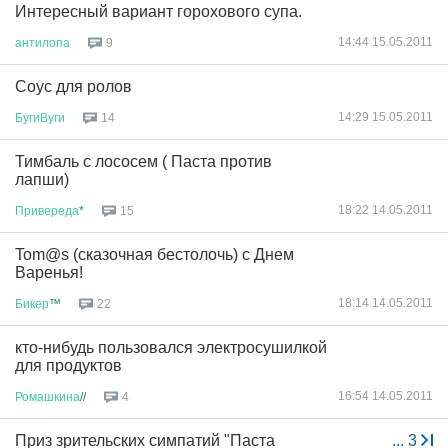
Интересный вариант горохового супа.
14:44 15.05.2011
антилопа
9
Соус для ролов
14:29 15.05.2011
БугиВуги
14
Тимбаль с лососем ( Паста против
лапши)
18:22 14.05.2011
Привереда
*
15
Tom@s (сказочная бестолочь) с Днем
Варенья!
18:14 14.05.2011
Бикер
™
22
кто-нибудь пользовался электросушилкой
для продуктов
16:54 14.05.2011
Ромашкина
//
4
Приз зрительских симпатий "Паста
...
3