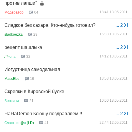
против лапши"
18:41 13.05.2011
Модератор
64
Сладкое без сахара. Кто-нибудь готовил?
...
2
16:33 13.05.2011
sladkoezka
29
рецепт шашлыка
...
2
14:12 13.05.2011
/ 7-
опа
32
Йогуртница самодельная
13:53 13.05.2011
MassEbu
19
Скрепки в Кировской булке
10:00 13.05.2011
Бензини
21
HaHaDemon Ксюшу поздравляем!!!
...
2
22:44 12.05.2011
Счастлив
@
я
(LD)
41