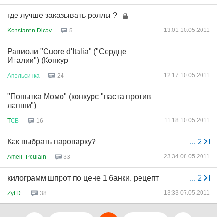
где лучше заказывать роллы ?
13:01 10.05.2011
Konstantin Dicov
5
Равиоли "Cuore d'Italia" ("Сердце
Италии") (Конкур
12:17 10.05.2011
Апельсинка
24
"Попытка Момо" (конкурс "паста против
лапши")
11:18 10.05.2011
T
СБ
16
Как выбрать пароварку?
...
2
23:34 08.05.2011
Ameli_Poulain
33
килограмм шпрот по цене 1 банки. рецепт
...
2
13:33 07.05.2011
Zyf D.
38