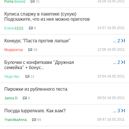
18:28 16.05.2011
Puma (
мама
)
31
Куписа спаржу в пакетике (сухую)
Подскажите, что из нее можно приготов
14:57 16.05.2011
Елена
11111
8
Конкурс "Паста против лапши"
...
2
12:06 16.05.2011
Модератор
28
Булочки с конфетками "Дружная
...
2
семейка" + бонус..
10:54 16.05.2011
Леди
Икс
.
31
Пирожки из рубленного теста
09:54 16.05.2011
Janna D
8
Посуда tupperware. Как вам?
...
3
09:47 16.05.2011
Yralo4kaAnna
69