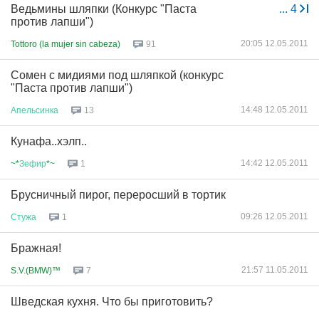
Ведьмины шляпки (Конкурс "Паста
...
4
против лапши")
20:05 12.05.2011
Tottoro (la mujer sin cabeza)
91
Сомен с мидиями под шляпкой (конкурс
"Паста против лапши")
14:48 12.05.2011
Апельсинка
13
Кунафа..хэлп..
14:42 12.05.2011
~*
Зефир
*~
1
Брусничный пирог, переросший в тортик
09:26 12.05.2011
Стужа
1
Бражная!
21:57 11.05.2011
S.V.(BMW)™
7
Шведская кухня. Что бы приготовить?