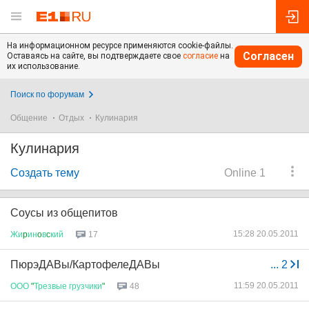
На информационном ресурсе применяются cookie-файлы.
Согласен
Оставаясь на сайте, вы подтверждаете свое
согласие
на
их использование.
Поиск по форумам
Общение
Отдых
Кулинария
Кулинария
Создать тему
Online 1
Соусы из общепитов
15:28 20.05.2011
Жи
p
ин
o
в
c
кий
17
ПюрэДАВы/КартофелеДАВы
...
2
11:59 20.05.2011
ООО
"
Трезвые
грузчики
"
48