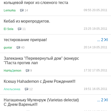
кольцевой пирог из слоеного теста
09:55 20.05.2011
Lemurka
14
Кебаб из морепродуктов.
23:25 19.05.2011
El Sola
11
тестирование приправ!
...
2
20:14 19.05.2011
guviar
40
Запеканка "Перевернутый дом" (конкурс
"Паста против лап
17:32 17.05.2011
HaHa
Д
emon
9
Ксюшу Hahademon с Днем Рождения!!!
19:51 16.05.2011
Апельсинка
12
Наташеньку Муленруж (Varietas delectat)
...
2
С Днем Варенья!!!