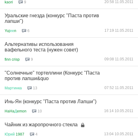
20:58 11.05.2011
kaori
9
Уральские гнезда (конкурс "Паста против
лапши")
17:19 11.05.2011
Yuj
ее
n
6
Альтернативы использования
вафельного теста (нужен совет)
09:08 11.05.2011
finn crisp
9
"Солнечные" тортеллини (Конкурс "Паста
против лапши&quo
07:52 11.05.2011
Мартинка
13
Инь-Ян (конкурс "Паста против Лапши")
16:14 10.05.2011
HaHa
Д
emon
10
Чайник из жаропрочного стекла
13:04 10.05.2011
Юрий
1987
4