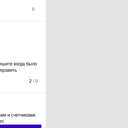
0
ишите когда было
тправить
2
/
0
ми и счетчиками.
т.