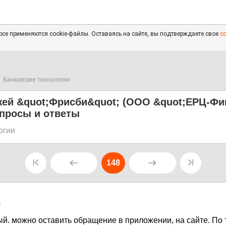
се применяются cookie-файлы. Оставаясь на сайте, вы подтверждаете свое
с
Банковские технологии
жей &quot;Фрисби&quot; (ООО &quot;ЕРЦ-Фи
опросы и ответы
огии
148
4
ый. можно оставить обращение в приложении, на сайте. По