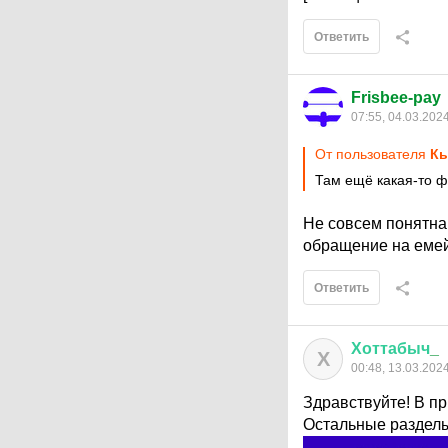
Ответить
Frisbee-pay
07:55, 04.03.202
От пользователя
Кь
Там ещё какая-то ф
Не совсем понятна
обращение на емей
Ответить
Хоттабыч
_
Х
00:48, 13.03.202
Здравствуйте! В п
Остальные разделы 