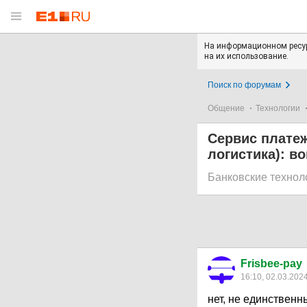
На информационном ресур
на их использование.
Поиск по форумам
Общение
Технологии
Сервис плате
логистика): в
Банковские технол
Frisbee-pay
16:10, 02.03.202
нет, не единственн