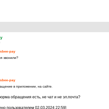
ay
4
isbee-pay
ня звонили?
isbee-pay
ащение в приложении, на сайте.
орма обращения есть, не чат и не эл.почта?
но пользователем 02.03.2024 22:59]