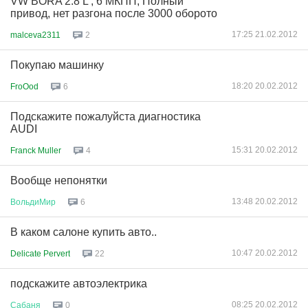
VW BORA 2.8 L , 6 МКПП, Полный
привод, нет разгона после 3000 оборото
17:25 21.02.2012
malceva2311
2
Покупаю машинку
18:20 20.02.2012
FroOod
6
Подскажите пожалуйста диагностика
AUDI
15:31 20.02.2012
Franck Muller
4
Вообще непонятки
13:48 20.02.2012
ВольдиМир
6
В каком салоне купить авто..
10:47 20.02.2012
Delicate Pervert
22
подскажите автоэлектрика
08:25 20.02.2012
Сабаня
0