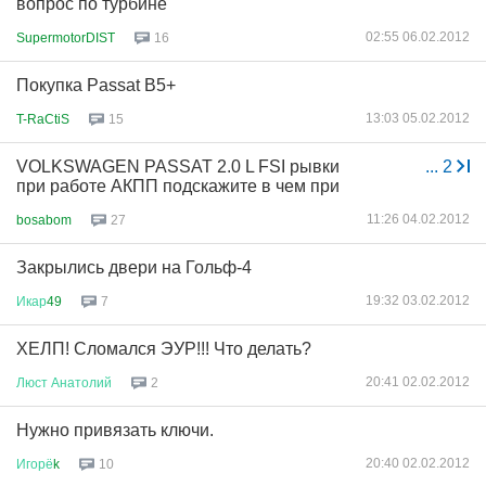
вопрос по турбине
02:55 06.02.2012
SupermotorDIST
16
Покупка Passat B5+
13:03 05.02.2012
T-RaCtiS
15
VOLKSWAGEN PASSAT 2.0 L FSI рывки
...
2
при работе АКПП подскажите в чем при
11:26 04.02.2012
bosabom
27
Закрылись двери на Гольф-4
19:32 03.02.2012
Икар
49
7
ХЕЛП! Сломался ЭУР!!! Что делать?
20:41 02.02.2012
Люст
Анатолий
2
Нужно привязать ключи.
20:40 02.02.2012
Игорё
k
10