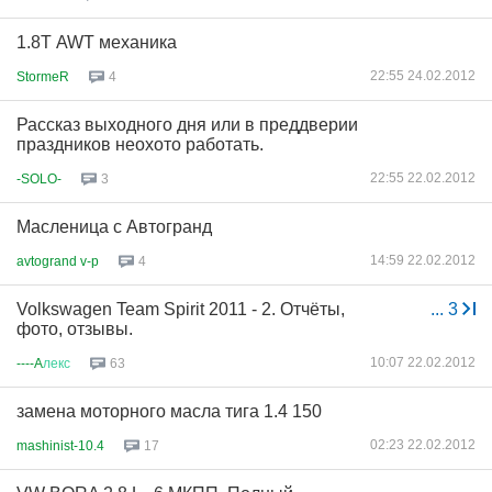
1.8Т AWT механика
22:55 24.02.2012
StormeR
4
Рассказ выходного дня или в преддверии
праздников неохото работать.
22:55 22.02.2012
-SOLO-
3
Масленица с Автогранд
14:59 22.02.2012
avtogrand v-p
4
Volkswagen Team Spirit 2011 - 2. Отчёты,
...
3
фото, отзывы.
10:07 22.02.2012
----A
лекс
63
замена моторного масла тига 1.4 150
02:23 22.02.2012
mashinist-10.4
17