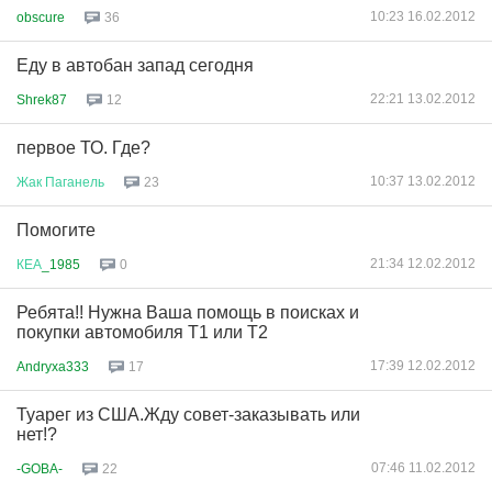
10:23 16.02.2012
obscure
36
Еду в автобан запад сегодня
22:21 13.02.2012
Shrek87
12
первое ТО. Где?
10:37 13.02.2012
Жак
Паганель
23
Помогите
21:34 12.02.2012
КЕА
_1985
0
Ребята!! Нужна Ваша помощь в поисках и
покупки автомобиля Т1 или Т2
17:39 12.02.2012
Andryxa333
17
Туарег из США.Жду совет-заказывать или
нет!?
07:46 11.02.2012
-GOBA-
22