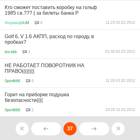
Кто сможет поставить коробку на гольф
1985 г.в.??? ( за билеты банка Р
11:23 02.02.2012
Индивид
UUM
9
Golf 6, V 1.6 АКПП, расход по городу, в
пробках?
01:00 02.02.2012
lex.ekb
2
НЕ РАБОТАЕТ ПОВОРОТНИК НА
ПРАВО((((((((
11:20 01.02.2012
Sport666
6
Горит на приборке подушка
безопасности((((
19:20 31.01.2012
Sport666
2
37