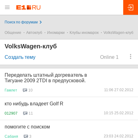
Поиск по форумам
Общение
Автоклуб
Иномарки
Клубы иномарок
VolksWagen-клуб
VolksWagen-клуб
Создать тему
Online 1
Переделать штатный догреватель в
Тигуане 2009 2TDI в предпусковой.
11:06 27.02.2012
Гамлет
10
кто нибудь владеет Golf R
10:15 25.02.2012
012907
11
помогите с поиском
23:03 24.02.2012
Сабаня
3