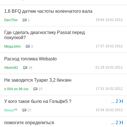
1.6 BFQ датчик частоты коленчатого вала
19:04 19.02.2012
Den75m
1
Где сделать диагностику Passat перед
покупкой?
17:37 19.02.2012
MegaJohn
3
Расход топлива Webasto
01:29 18.02.2012
Afonin82
18
Не заводится Туарег 3,2 бензин
17:31 16.02.2012
o 004 oo 96 rus
15
У кого такое было на Гольфе5 ?
...
2
15:34 16.02.2012
Миша
™
27
помогите определиться
...
2