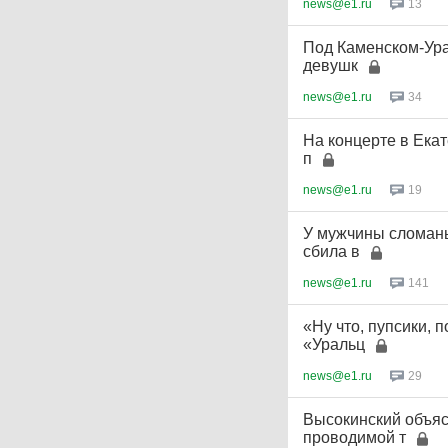
news@e1.ru
13
Под Каменском-Ура
девушк
news@e1.ru
34
На концерте в Екат
п
news@e1.ru
19
У мужчины сломаны
сбила в
news@e1.ru
141
«Ну что, пупсики, 
«Уральц
news@e1.ru
29
Высокинский объяс
проводимой т