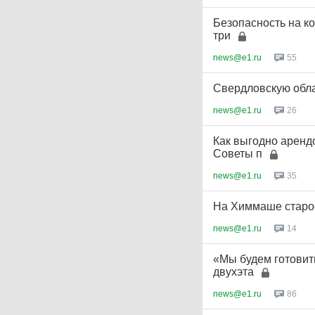
Безопасность на к
три
news@e1.ru
55
Свердловскую облас
news@e1.ru
26
Как выгодно аренд
Советы п
news@e1.ru
35
На Химмаше старо
news@e1.ru
14
«Мы будем готовит
двухэта
news@e1.ru
86