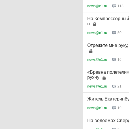
news@e1.ru
113
На Компрессорный, 
н
news@e1.ru
50
Отрежьте мне руку,
news@e1.ru
16
«Бревна полетели»
рухну
news@e1.ru
21
Житель Екатеринбу
news@e1.ru
19
На водоемах Сверд