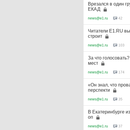
Врезался в один гр
ЕКАД
news@e1.ru
42
Читатели E1.RU вы
строит
news@e1.ru
103
За что голосовать?
мест
news@e1.ru
174
«Он знал, что пров
перспекти
news@e1.ru
35
В Екатеринбурге из
оп
news@e1.ru
37