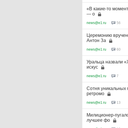
«В какие-то момен
— о
news@e1.ru
56
Церемонию вручени
Антон За
news@e1.ru
60
Уральца назвали «
искус
news@e1.ru
7
Сотня уникальных 
ретромо
news@e1.ru
13
Милиционер-пугало
лучшее фо