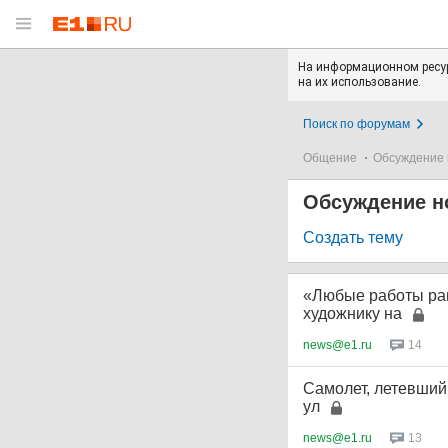
На информационном ресур
на их использование.
Поиск по форумам
Общение
Обсуждение 
Обсуждение н
Создать тему
«Любые работы ран
художнику на
news@e1.ru
14
Самолет, летевший 
ул
news@e1.ru
13