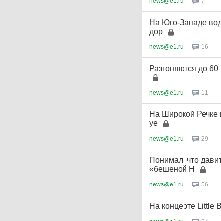
news@e1.ru
7
На Юго-Западе вод
дор
news@e1.ru
16
Разгоняются до 60 
news@e1.ru
11
На Широкой Речке 
уе
news@e1.ru
29
Понимал, что дави
«бешеной H
news@e1.ru
56
На концерте Little