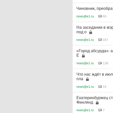
Чиновник, преобра
news@e1.ru
60
На заседании в мэ
под о
news@e1.ru
167
«Город абсурда»: 
Е
news@e1.ru
138
Что нас ждёт в ию
пла
news@e1.ru
14
Екатеринбуржец ст
Финлянд
news@e1.ru
7