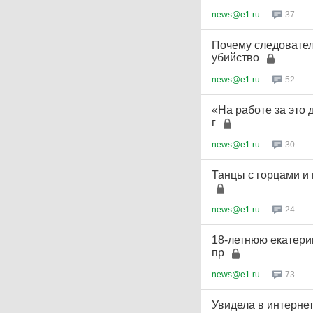
news@e1.ru
37
Почему следовател
убийство
news@e1.ru
52
«На работе за это
г
news@e1.ru
30
Танцы с горцами и 
news@e1.ru
24
18-летнюю екатери
пр
news@e1.ru
73
Увидела в интерне