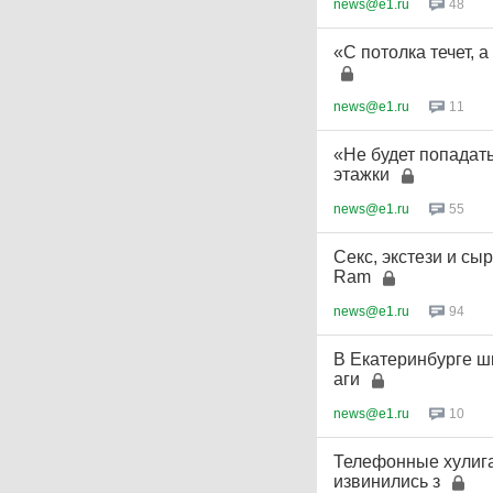
news@e1.ru
48
«С потолка течет, 
news@e1.ru
11
«Не будет попадать
этажки
news@e1.ru
55
Секс, экстези и сы
Ram
news@e1.ru
94
В Екатеринбурге ш
аги
news@e1.ru
10
Телефонные хулига
извинились з