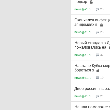
подозр
news@e1.ru
25
Скончался инфекци
эпидемиях в
news@e1.ru
23
Новый скандал в Д
пожаловались на
news@e1.ru
37
На этапе Кубка ми
бороться з
news@e1.ru
10
Двое россиян зара
news@e1.ru
21
Нашла помоложе: о