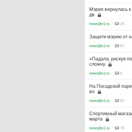
Мэрия вернулась к
дв
news@e1.ru
26
Защити мэрию от на
news@e1.ru
67
«Падала, рискуя п
сложну
news@e1.ru
5
На Посадской парен
во
news@e1.ru
82
Спортивный магази
марта
news@e1.ru
76