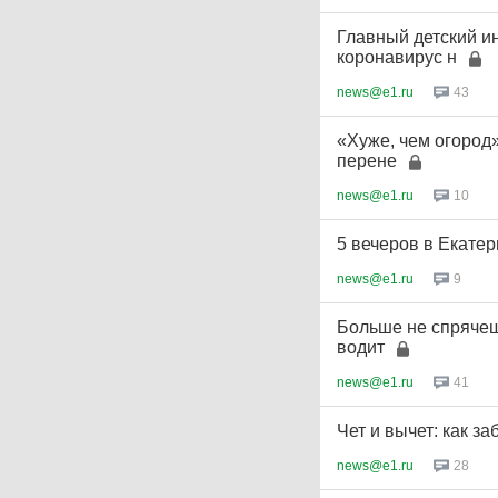
Главный детский и
коронавирус н
news@e1.ru
43
«Хуже, чем огород
перене
news@e1.ru
10
5 вечеров в Екатер
news@e1.ru
9
Больше не спрячеш
водит
news@e1.ru
41
Чет и вычет: как за
news@e1.ru
28