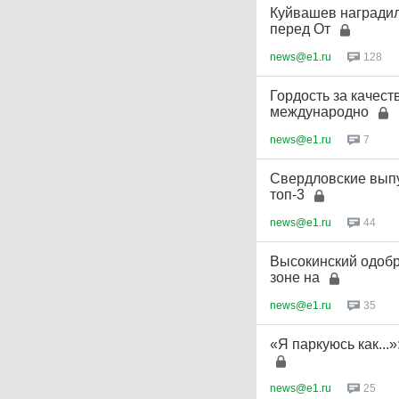
Куйвашев наградил
перед От
news@e1.ru
128
Гордость за качест
международно
news@e1.ru
7
Свердловские выпу
топ-3
news@e1.ru
44
Высокинский одобр
зоне на
news@e1.ru
35
«Я паркуюсь как...
news@e1.ru
25