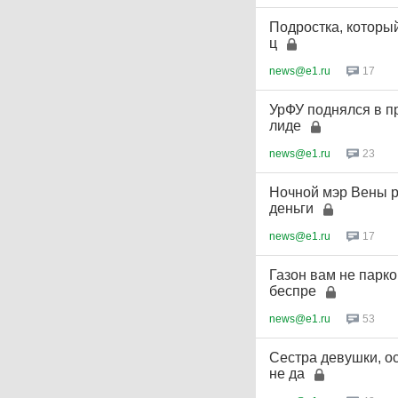
Подростка, которы
ц
news@e1.ru
17
УрФУ поднялся в п
лиде
news@e1.ru
23
Ночной мэр Вены р
деньги
news@e1.ru
17
Газон вам не парк
беспре
news@e1.ru
53
Сестра девушки, о
не да