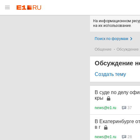
На информационном ресур
на их использование.
Поиск по форумам
Общение
Обсуждение 
Обсуждение н
Создать тему
В суде по делу оф
кры
news@e1.ru
37
В Екатеринбурге о
в г
news@e1.ru
28