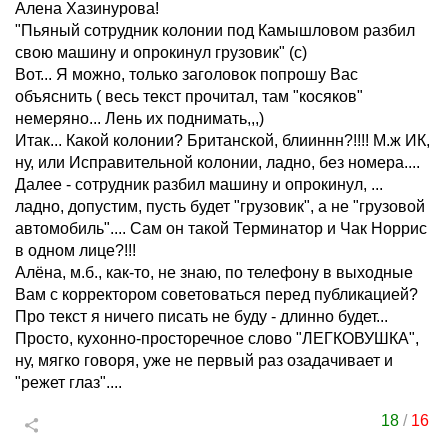
Алена Хазинурова!
"Пьяный сотрудник колонии под Камышловом разбил
свою машину и опрокинул грузовик" (с)
Вот... Я можно, только заголовок попрошу Вас
объяснить ( весь текст прочитал, там "косяков"
немеряно... Лень их поднимать,,,)
Итак... Какой колонии? Британской, блииннн?!!!! М.ж ИК,
ну, или Исправительной колонии, ладно, без номера....
Далее - сотрудник разбил машину и опрокинул, ...
ладно, допустим, пусть будет "грузовик", а не "грузовой
автомобиль".... Сам он такой Терминатор и Чак Норрис
в одном лице?!!!
Алёна, м.б., как-то, не знаю, по телефону в выходные
Вам с корректором советоваться перед публикацией?
Про текст я ничего писать не буду - длинно будет...
Просто, кухонно-просторечное слово "ЛЕГКОВУШКА",
ну, мягко говоря, уже не первый раз озадачивает и
"режет глаз"....
18
/
16