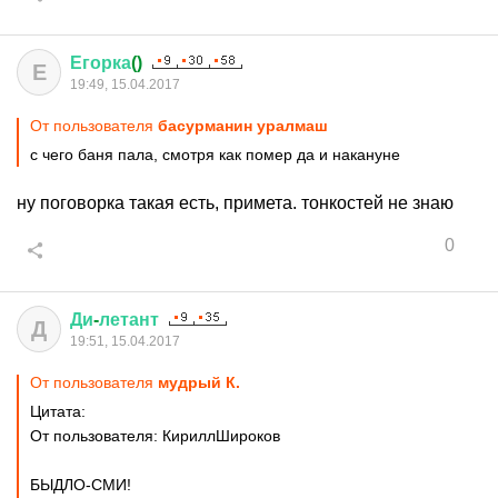
Егорка
()
Е
19:49, 15.04.2017
От пользователя
басурманин уралмаш
с чего баня пала, смотря как помер да и накануне
ну поговорка такая есть, примета. тонкостей не знаю
0
Ди
-
летант
Д
19:51, 15.04.2017
От пользователя
мудрый К.
Цитата:
От пользователя: КириллШироков
БЫДЛО-СМИ!