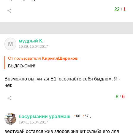
22
/
1
мудрый
К
.
М
19:39, 15.04.2017
От пользователя
КириллШироков
БЫДЛО-СМИ!
Возможно вы, читая Е1, осознаёте себя быдлом. Я -
нет.
8
/
6
басурманин
уралмаш
19:41, 15.04.2017
вертухай остался жив здоров значит судьба его для