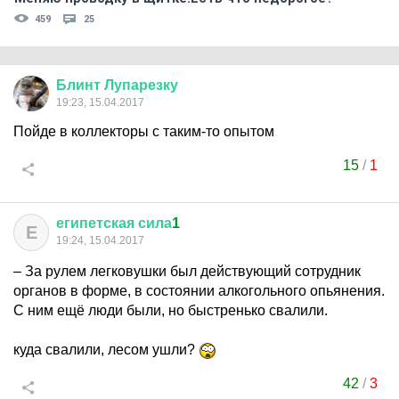
459
25
Блинт
Лупарезку
19:23, 15.04.2017
Пойде в коллекторы с таким-то опытом
15
/
1
египетская
сила
1
Е
19:24, 15.04.2017
– За рулем легковушки был действующий сотрудник
органов в форме, в состоянии алкогольного опьянения.
С ним ещё люди были, но быстренько свалили.
куда свалили, лесом ушли?
42
/
3