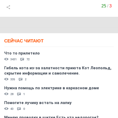
25
/
3
СЕЙЧАС ЧИТАЮТ
Что то прилетело
3431
72
Гибель кота из-за халатности приюта Кот Леопольд,
скрытиe информации и самолечение.
335
2
Нужна помощь по электрике в каркасном доме
28
1
Помогите лучику встать на лапку
43
0
Меняю проводку в щитке.Есть что недорогое?