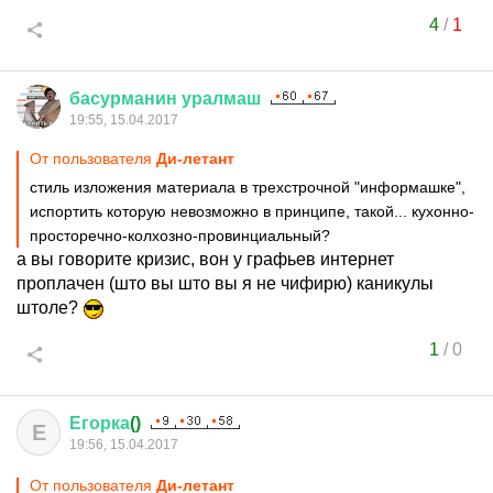
4
/
1
басурманин
уралмаш
19:55, 15.04.2017
От пользователя
Ди-летант
стиль изложения материала в трехстрочной "информашке",
испортить которую невозможно в принципе, такой... кухонно-
просторечно-колхозно-провинциальный?
а вы говорите кризис, вон у графьев интернет
проплачен (што вы што вы я не чифирю) каникулы
штоле?
1
/
0
Егорка
()
Е
19:56, 15.04.2017
От пользователя
Ди-летант