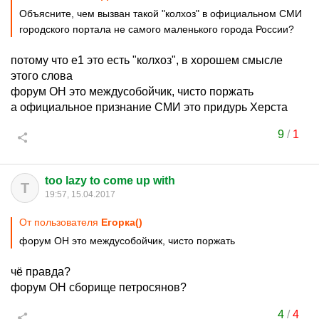
Объясните, чем вызван такой "колхоз" в официальном СМИ
городского портала не самого маленького города России?
потому что е1 это есть "колхоз", в хорошем смысле
этого слова
форум ОН это междусобойчик, чисто поржать
а официальное признание СМИ это придурь Херста
9
/
1
too lazy to come up with
T
19:57, 15.04.2017
От пользователя
Егорка()
форум ОН это междусобойчик, чисто поржать
чё правда?
форум ОН сборище петросянов?
4
/
4