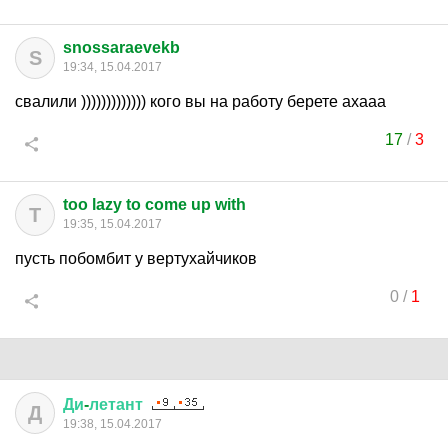
snossaraevekb
S
19:34, 15.04.2017
свалили ))))))))))))) кого вы на работу берете ахааа
17
/
3
too lazy to come up with
T
19:35, 15.04.2017
пусть побомбит у вертухайчиков
0
/
1
Ди
-
летант
Д
19:38, 15.04.2017