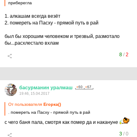
приберегла
1. алкашам всегда везёт
2. помереть на Пасху - прямой путь в рай
был бы хорошим человеком и трезвый, размотало
бы...расхлестало вхлам
8
/
2
басурманин
уралмаш
19:46, 15.04.2017
От пользователя
Егорка()
. помереть на Пасху - прямой путь в рай
с чего баня пала, смотря как помер да и накануне
3
/
0