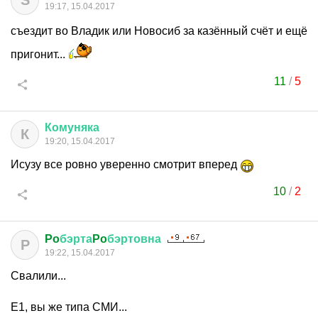
S
19:17, 15.04.2017
съездит во Владик или Новосиб за казённый счёт и ещё
пригонит...
11
/
5
Комуняка
К
19:20, 15.04.2017
Исузу все ровно уверенно смотрит вперед
10
/
2
Po
бэрта
Po
бэртовна
P
19:22, 15.04.2017
Свалили...
Е1, вы же типа СМИ...