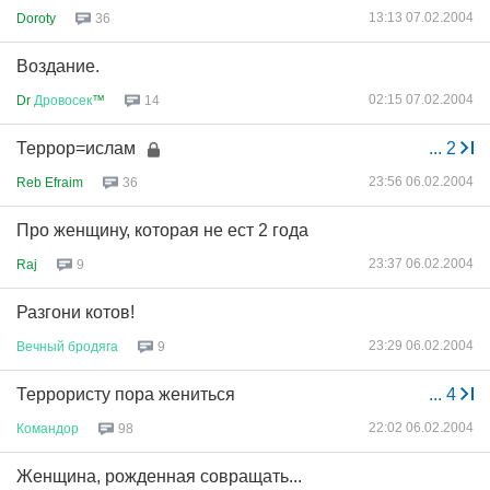
13:13 07.02.2004
Doroty
36
Воздание.
02:15 07.02.2004
Dr
Дровосек
™
14
Террор=ислам
...
2
23:56 06.02.2004
Reb Efraim
36
Про женщину, которая не ест 2 года
23:37 06.02.2004
Raj
9
Разгони котов!
23:29 06.02.2004
Вечный
бродяга
9
Террористу пора жениться
...
4
22:02 06.02.2004
Командор
98
Женщина, рожденная совращать...