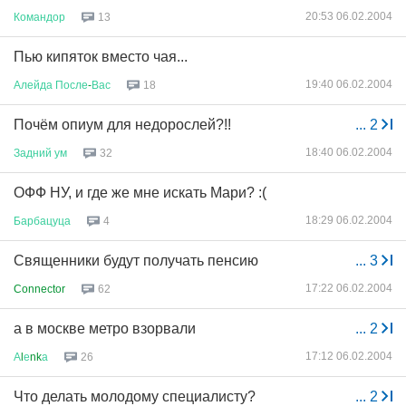
20:53 06.02.2004
Командор
13
Пью кипяток вместо чая...
19:40 06.02.2004
Алейда
После
-
Вас
18
Почём опиум для недорослей?!!
...
2
18:40 06.02.2004
Задний
ум
32
ОФФ НУ, и где же мне искать Мари? :(
18:29 06.02.2004
Барбацуца
4
Священники будут получать пенсию
...
3
17:22 06.02.2004
Connector
62
а в москве метро взорвали
...
2
17:12 06.02.2004
А
l
е
nk
а
26
Что делать молодому специалисту?
...
2