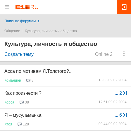
Поиск по форумам
Общение
Культура, личность и общество
Культура, личность и общество
Создать тему
Online 2
Асса по мотивам Л.Толстого?..
13:33 09.02.2004
Командор
8
Как произнести ?
...
2
12:51 09.02.2004
Корса
38
Я – мусульманка.
...
6
09:44 09.02.2004
Ктоя
128