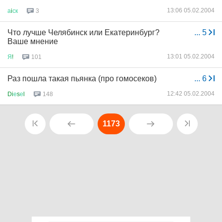
13:06 05.02.2004
а
i
ск
3
Что лучше Челябинск или Екатеринбург?
...
5
Ваше мнение
13:01 05.02.2004
Я
!
101
Раз пошла такая пьянка (про гомосеков)
...
6
12:42 05.02.2004
Di
е
s
е
l
148
1173