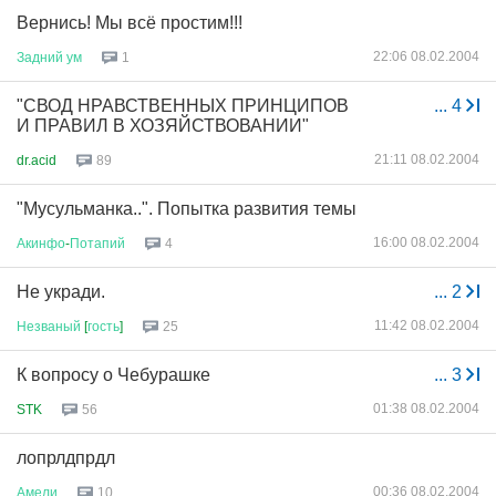
Вернись! Мы всё простим!!!
22:06 08.02.2004
Задний
ум
1
"СВОД НРАВСТВЕННЫХ ПРИНЦИПОВ
...
4
И ПРАВИЛ В ХОЗЯЙСТВОВАНИИ"
21:11 08.02.2004
dr.acid
89
"Мусульманка..". Попытка развития темы
16:00 08.02.2004
Акинфо
-
Потапий
4
Не укради.
...
2
11:42 08.02.2004
Незваный
[
гость
]
25
К вопросу о Чебурашке
...
3
01:38 08.02.2004
STK
56
лопрлдпрдл
00:36 08.02.2004
Амели
10