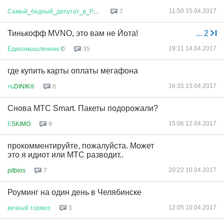
11:50 15.04.2017
Самый
_
бедный
_
депутат
_
в
_
России
7
Тинькофф MVNO, это вам не Йота!
...
2
19:31 14.04.2017
Единомышленник
©
35
где купить карты оплаты мегафона
16:35 13.04.2017
ль
DINIK®
8
Снова МТС Smart. Пакеты подорожали?
15:06 12.04.2017
Е
SKIMO
9
прокомментируйте, пожалуйста. Может
это я идиот или МТС разводит..
20:22 10.04.2017
pitbios
7
Роуминг на один день в Челябинске
12:05 10.04.2017
вечный
тормоз
3