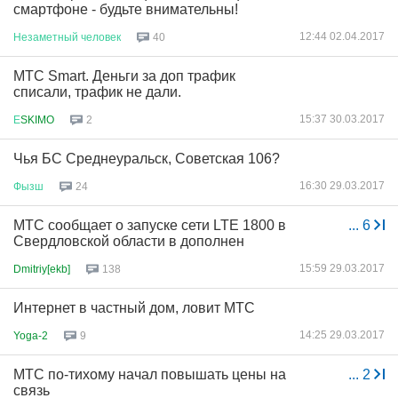
смартфоне - будьте внимательны!
12:44 02.04.2017
Незаметный
человек
40
МТС Smart. Деньги за доп трафик
списали, трафик не дали.
15:37 30.03.2017
Е
SKIMO
2
Чья БС Среднеуральск, Советская 106?
16:30 29.03.2017
Фызш
24
МТС сообщает о запуске сети LTE 1800 в
...
6
Свердловской области в дополнен
15:59 29.03.2017
Dmitriy[ekb]
138
Интернет в частный дом, ловит МТС
14:25 29.03.2017
Yoga-2
9
МТС по-тихому начал повышать цены на
...
2
связь