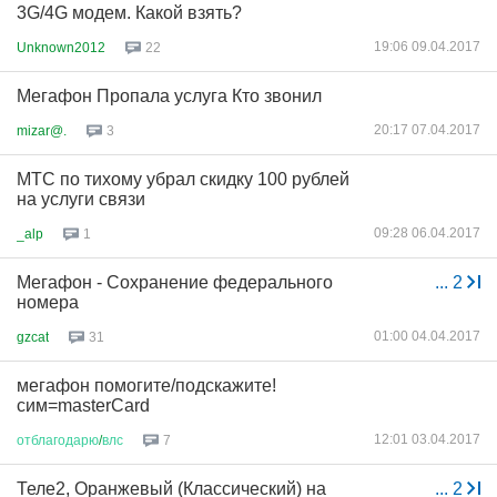
3G/4G модем. Какой взять?
19:06 09.04.2017
Unknown2012
22
Мегафон Пропала услуга Кто звонил
20:17 07.04.2017
mizar@.
3
МТС по тихому убрал скидку 100 рублей
на услуги связи
09:28 06.04.2017
_alp
1
Мегафон - Сохранение федерального
...
2
номера
01:00 04.04.2017
gzcat
31
мегафон помогите/подскажите!
сим=masterCard
12:01 03.04.2017
отблагодарю
/
влс
7
Теле2, Оранжевый (Классический) на
...
2