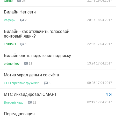
21:43 19.04.2017
DiEgo
28
Билайн:Нет сети
20:37 18.04.2017
Рефери
2
Билайн - как отключить голосовой
почтовый ящик?
22:35 17.04.2017
Е
SKIMO
1
Билайн опять подключил подписку
13:24 17.04.2017
oldmonkey
13
Мотив украл деньги со счёта
09:25 17.04.2017
ООО
"
Трезвые
грузчики
"
5
МТС ликвидировал СМАРТ
...
4
02:19 17.04.2017
Вятский
Квас
92
Переадресация