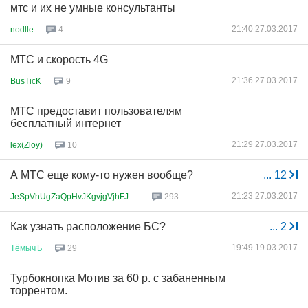
мтс и их не умные консультанты
21:40 27.03.2017
nodlle
4
МТС и скорость 4G
21:36 27.03.2017
BusTicK
9
МТС предоставит пользователям
бесплатный интернет
21:29 27.03.2017
lex(Zloy)
10
А МТС еще кому-то нужен вообще?
...
12
21:23 27.03.2017
JeSpVhUgZaQpHvJKgvjgVjhFJLkjfh...
293
Как узнать расположение БС?
...
2
19:49 19.03.2017
ТёмычЪ
29
Турбокнопка Мотив за 60 р. с забаненным
торрентом.