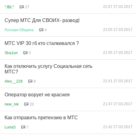
22:07 27.03.2017
*JBL*
27
Супер МТС Для СВОИХ- развод!
22:05 27.03.2017
Русская
Община
4
МТС VIP 30 гб кто сталкивался ?
21:55 27.03.2017
Sha1un
5
Как отключить услугу Социальная сеть
МТС?
21:51 27.03.2017
Alex__228
8
Оператор ворует не краснея
21:47 27.03.2017
new_nik
20
Как отправить претензию в МТС
21:42 27.03.2017
LunaS
7