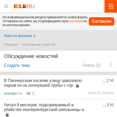
На информационном ресурсе применяются cookie-файлы.
Согласен
Оставаясь на сайте, вы подтверждаете свое
согласие
на
их использование.
Поиск по форумам
Общение
Обсуждение новостей
Обсуждение новостей
Создать тему
Online 22
В Пионерском поселке улицу заволокло
...
2
паром из-за лопнувшей трубы с гор
15:02 07.10.2018
news@e1.ru
31
Читал 9 месяцев: подозреваемый в
...
3
убийстве екатеринбургской школьницы и