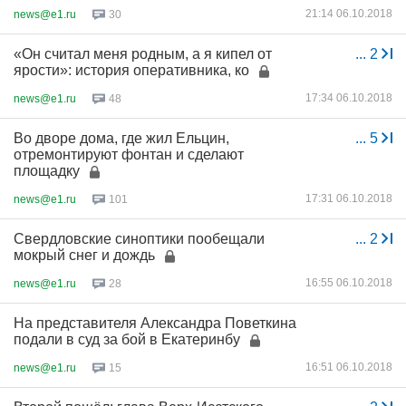
21:14 06.10.2018
news@e1.ru
30
«Он считал меня родным, а я кипел от
...
2
ярости»: история оперативника, ко
17:34 06.10.2018
news@e1.ru
48
Во дворе дома, где жил Ельцин,
...
5
отремонтируют фонтан и сделают
площадку
17:31 06.10.2018
news@e1.ru
101
Свердловские синоптики пообещали
...
2
мокрый снег и дождь
16:55 06.10.2018
news@e1.ru
28
На представителя Александра Поветкина
подали в суд за бой в Екатеринбу
16:51 06.10.2018
news@e1.ru
15