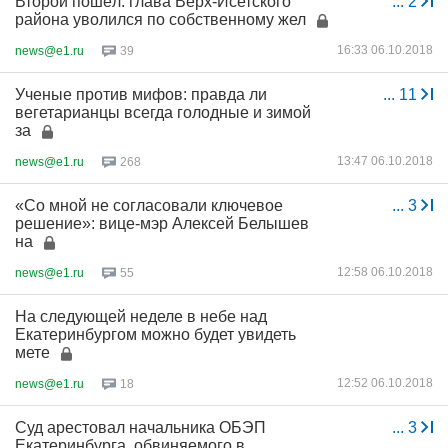
Второй пошёл: глава Верх-Исетского
...
2
района уволился по собственному жел
16:33 06.10.2018
news@e1.ru
39
Ученые против мифов: правда ли
...
11
вегетарианцы всегда голодные и зимой
за
13:47 06.10.2018
news@e1.ru
268
«Со мной не согласовали ключевое
...
3
решение»: вице-мэр Алексей Белышев
на
12:58 06.10.2018
news@e1.ru
55
На следующей неделе в небе над
Екатеринбургом можно будет увидеть
мете
12:52 06.10.2018
news@e1.ru
18
Суд арестовал начальника ОБЭП
...
3
Екатеринбурга, обвиняемого в