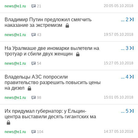
20:05 05.10.2018
news@e1.ru
21
Владимир Путин предложил смягчить
...
2
наказание за экстремизм
19:57 05.10.2018
news@e1.ru
43
На Уралмаше две иномарки вылетели на
...
3
тротуар и сбили двух женщин
15:27 05.10.2018
news@e1.ru
54
Владельцы АЗС попросили
...
4
правительство разрешить повысить цены
на дизел
15:01 05.10.2018
news@e1.ru
98
Их придумал губернатор: у Ельцин-
...
5
центра выставили десять гигантских ма
14:37 05.10.2018
news@e1.ru
104