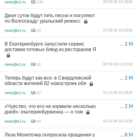
08:15 06.10.2018
news@e1.ru
134
Двое суток будут петь песни и погуляют
по Волгограду: уральский режисс
07:36 06.10.2018
news@e1.ru
19
В Екатеринбурге запустили сервис
...
2
доставки готовых блюд из ресторанов Я
05:59 06.10.2018
news@e1.ru
42
Теперь будут как все: в Свердловской
...
2
области жителей 82 новостроек обя
02:13 06.10.2018
news@e1.ru
47
«Чувство, что его не кормили несколько
...
2
дней»: екатеринбурженка — о том
01:02 06.10.2018
news@e1.ru
44
Лиза Монеточка попросила прощения у
...
6