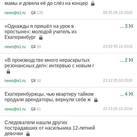
мамы и довела её до слёз на концер
00:35 06.10.2018
news@e1.ru
135
«Однажды я пришёл на урок в
...
3
простыне»: молодой учитель из
Екатеринбург
23:59 05.10.2018
news@e1.ru
58
«В производстве много нераскрытых
...
2
резонансных дел»: интервью с новым г
23:12 05.10.2018
news@e1.ru
30
Екатеринбуржцы, чью квартиру тайком
...
4
продали арендаторы, вернули себе ж
20:13 05.10.2018
news@e1.ru
81
Следователи нашли других
пострадавших от насильника 12-летней
девочки