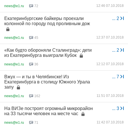
12:46 07.10.2018
news@e1.ru
72
Екатеринбургские байкеры проехали
...
2
колонной по городу под проливным дож
12:37 07.10.2018
news@e1.ru
45
«Как будто обороняли Сталинград»: дети
...
2
из Екатеринбурга выиграли Кубок
12:12 07.10.2018
news@e1.ru
36
Вжух — и ты в Челябинске! Из
...
7
Екатеринбурга в столицу Южного Урала
запу
11:51 07.10.2018
news@e1.ru
162
На ВИЗе построят огромный микрорайон
...
3
на 33 тысячи человек на месте час
11:42 07.10.2018
news@e1.ru
71