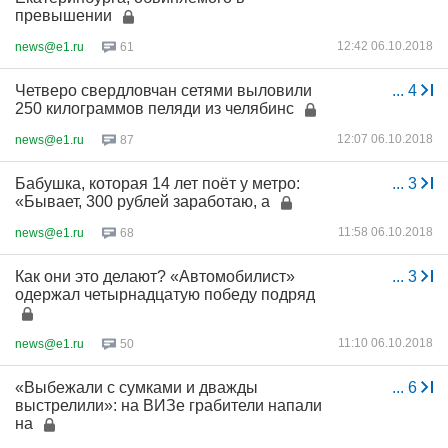
превышении
12:42 06.10.2018
news@e1.ru
61
Четверо свердловчан сетями выловили
...
4
250 килограммов пеляди из челябинс
12:07 06.10.2018
news@e1.ru
87
Бабушка, которая 14 лет поёт у метро:
...
3
«Бывает, 300 рублей заработаю, а
11:58 06.10.2018
news@e1.ru
68
Как они это делают? «Автомобилист»
...
3
одержал четырнадцатую победу подряд
11:10 06.10.2018
news@e1.ru
50
«Выбежали с сумками и дважды
...
6
выстрелили»: на ВИЗе грабители напали
на