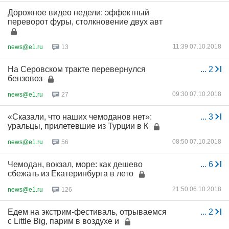
Дорожное видео недели: эффектный
переворот фуры, столкновение двух авт
11:39 07.10.2018
news@e1.ru
13
На Серовском тракте перевернулся
...
2
бензовоз
09:30 07.10.2018
news@e1.ru
27
«Сказали, что наших чемоданов нет»:
...
3
уральцы, прилетевшие из Турции в К
08:50 07.10.2018
news@e1.ru
56
Чемодан, вокзал, море: как дешево
...
6
сбежать из Екатеринбурга в лето
21:50 06.10.2018
news@e1.ru
126
Едем на экстрим-фестиваль, отрываемся
...
2
с Little Big, парим в воздухе и