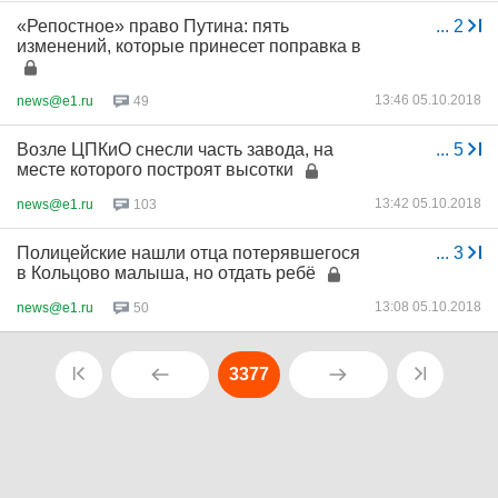
«Репостное» право Путина: пять
...
2
изменений, которые принесет поправка в
13:46 05.10.2018
news@e1.ru
49
Возле ЦПКиО снесли часть завода, на
...
5
месте которого построят высотки
13:42 05.10.2018
news@e1.ru
103
Полицейские нашли отца потерявшегося
...
3
в Кольцово малыша, но отдать ребё
13:08 05.10.2018
news@e1.ru
50
3377