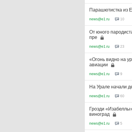
Парашютистка из Е
news@e1.ru
10
От юного пародист
пре
news@e1.ru
23
«Огонь видно на ур
авиации
news@e1.ru
9
На Урале начали д
news@e1.ru
60
Грозди «Изабеллы»
виноград
news@e1.ru
5