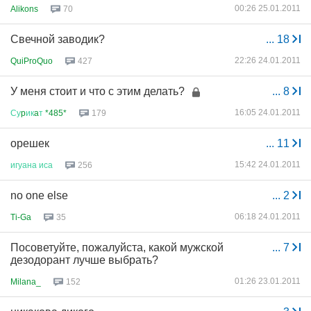
00:26 25.01.2011
Alikons
70
Свечной заводик?
...
18
22:26 24.01.2011
QuiProQuo
427
У меня стоит и что с этим делать?
...
8
16:05 24.01.2011
Су
p
ик
a
т
*485*
179
орешек
...
11
15:42 24.01.2011
игуана
иса
256
no one else
...
2
06:18 24.01.2011
Ti-Ga
35
Посоветуйте, пожалуйста, какой мужской
...
7
дезодорант лучше выбрать?
01:26 23.01.2011
Milana_
152