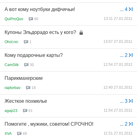
А вот кому ноутбуки дифчячьи!
...
4
13:11 27.01.2011
QuiProQuo
80
Купоны Эльдорадо есть у кого?
13:07 27.01.2011
Ohot.nic
1
Кому подарочные карты?
...
2
12:54 27.01.2011
CamSilk
30
Парикмахерские
12:40 27.01.2011
raptorbav
18
Жесткое похмелье
...
3
11:54 27.01.2011
agap23
61
Помогите , мужики, советом! СРОЧНО!
...
2
11:51 27.01.2011
XVA
49