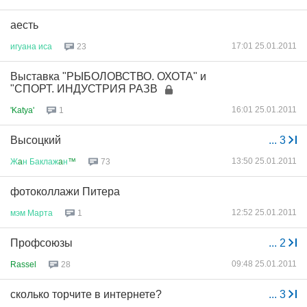
аесть
17:01 25.01.2011
игуана
иса
23
Выставка "РЫБОЛОВСТВО. ОХОТА" и
"СПОРТ. ИНДУСТРИЯ РАЗВ
16:01 25.01.2011
'Katya'
1
Высоцкий
...
3
13:50 25.01.2011
Ж
a
н
Баклаж
a
н
™
73
фотоколлажи Питера
12:52 25.01.2011
мэм
Марта
1
Профсоюзы
...
2
09:48 25.01.2011
Rassel
28
сколько торчите в интернете?
...
3