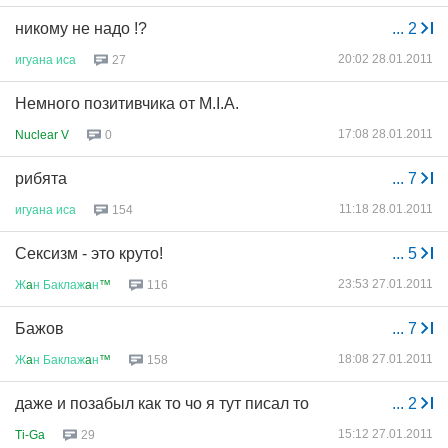
никому не надо !?
...
2
20:02 28.01.2011
игуана
иса
27
Немного позитивчика от M.I.A.
17:08 28.01.2011
Nuclear V
0
рибята
...
7
11:18 28.01.2011
игуана
иса
154
Сексизм - это круто!
...
5
23:53 27.01.2011
Ж
a
н
Баклаж
a
н
™
116
Бажов
...
7
18:08 27.01.2011
Ж
a
н
Баклаж
a
н
™
158
даже и позабыл как то чо я тут писал то
...
2
15:12 27.01.2011
Ti-Ga
29