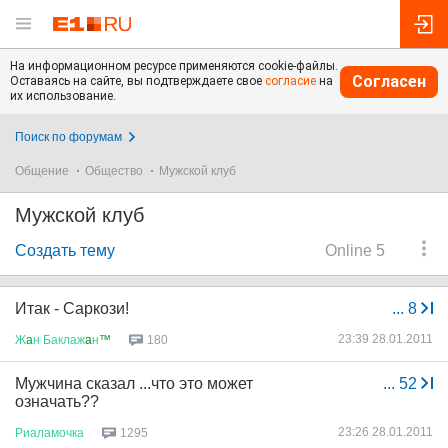
На информационном ресурсе применяются cookie-файлы.
Согласен
Оставаясь на сайте, вы подтверждаете свое
согласие
на
их использование.
Поиск по форумам
Общение
Общество
Мужской клуб
Мужской клуб
Создать тему
Online 5
Итак - Саркози!
...
8
23:39 28.01.2011
Ж
a
н
Баклаж
a
н
™
180
Мужчина сказал ...что это может
...
52
означать??
23:26 28.01.2011
Риаламочка
1295