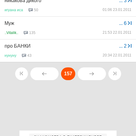
никакова дикого
...
3
01:06 23.01.2011
игуана
иса
50
Муж
...
6
21:53 22.01.2011
..Vitalik..
135
про БАНКИ
...
2
20:34 22.01.2011
нунуну
43
157