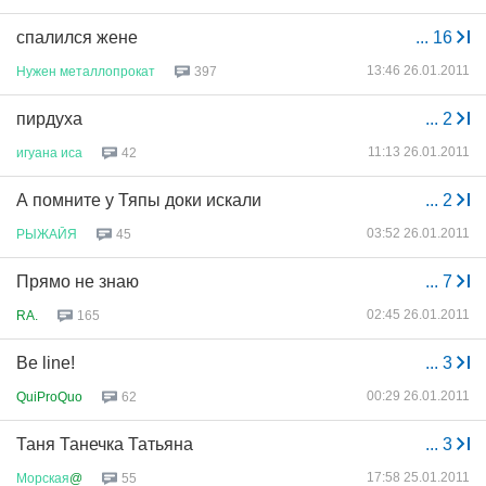
спалился жене
...
16
13:46 26.01.2011
Нужен
металлопрокат
397
пирдуха
...
2
11:13 26.01.2011
игуана
иса
42
А помните у Тяпы доки искали
...
2
03:52 26.01.2011
РЫЖАЙЯ
45
Прямо не знаю
...
7
02:45 26.01.2011
RA.
165
Be line!
...
3
00:29 26.01.2011
QuiProQuo
62
Таня Танечка Татьяна
...
3
17:58 25.01.2011
Морская
@
55