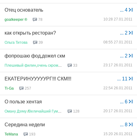
Отец основатель
...
4
10:28 27.01.2011
goalkeeper ®
78
как открыть ресторан?
...
2
08:55 27.01.2011
Ольга
Титова
39
фопрошаю фод,дожел скм
...
2
23:17 26.01.2011
Плешивый
филин
,
очень
скромный
33
ЕКАТЕРИНУУУУУРГ!!! СКМ!!!
...
11
22:54 26.01.2011
Ti-Ga
257
О пользе хентая
...
6
20:17 26.01.2011
Оману
Дзяку
/
Величайший
Гумани
...
128
Середина недели
...
8
15:20 26.01.2011
TeMana
193