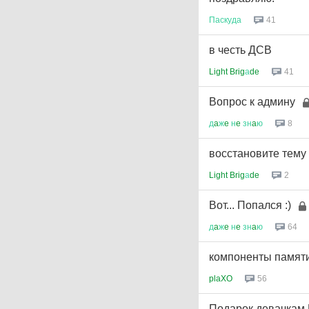
Паскуда
41
в честь ДСВ
Light Brig
а
de
41
Вопрос к админу
д
a
ж
e
н
e
зн
a
ю
8
восстановите тему 
Light Brig
а
de
2
Вот... Попался :)
д
a
ж
e
н
e
зн
a
ю
64
компоненты памят
plaXO
56
Подарок девачкам