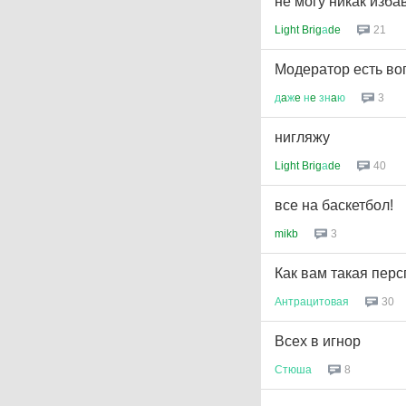
не могу никак изб
Light Brig
а
de
21
Модератор есть воп
д
a
ж
e
н
e
зн
a
ю
3
нигляжу
Light Brig
а
de
40
все на баскетбол!
mikb
3
Как вам такая пер
Антрацитовая
30
Всех в игнор
Стюша
8