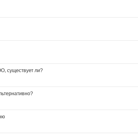
О, существует ли?
льтернативно?
оню