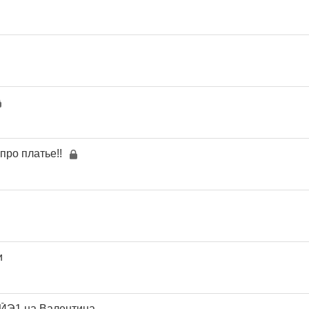
про платье!!
и
 ЙЭ1 на Валентина