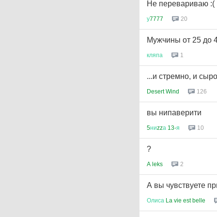
Не перевариваю :(
у
7777
20
Мужчины от 25 до 4
кляпа
1
...и стремно, и сыро
Desert Wind
126
вы нипаверити
5
ни
zz
а
13-
я
10
?
A leks
2
А вы чувствуете п
Олиса
La vie est belle