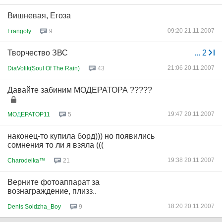
Вишневая, Егоза
09:20 21.11.2007
Frangoly
9
Творчество ЗВС
...
2
21:06 20.11.2007
DiaVolik(Soul Of The Rain)
43
Давайте забиним МОДЕРАТОРА ?????
19:47 20.11.2007
MO
Д
EPATOP11
5
наконец-то купила борд))) но появились
сомнения то ли я взяла (((
19:38 20.11.2007
Charodeika™
21
Верните фотоаппарат за
вознаграждение, плизз..
18:20 20.11.2007
Denis Soldzha_Boy
9