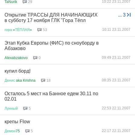
10:22 23.11.2007
TaNurik
29
Открытие ТРАССЫ ДЛЯ НАЧИНАЮЩИХ
...
3
в субботу 17 ноября ГЛК "Гора Тёпл
10:11 23.11.2007
гора
«
ТЁПЛАЯ
»
53
Этап Кубка Европы (ФИС) по сноуборду в
Абзаково
09:49 23.11.2007
Alexabzakovo
0
купил борд!
08:35 23.11.2007
Денис
aka Krishna
18
Осталось 5 мест на Банное едем 30.11 по
02.01
22:53 22.11.2007
Лунный
5
крепы Flow
22:17 22.11.2007
Демон
75
5