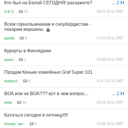
Кто был на Белой СЕГОДНЯ! раскажите?
...
2
18:41 23.11.2007
O-E-S
25
Всем горнолыжникам и сноубордистам -
покарим вершины
17:22 23.11.2007
quietly
9
Курорты в Финляднии
15:59 23.11.2007
yeees
2
Продам Коньки хоккейные Graf Super 101
15:47 23.11.2007
dobdoc1
0
BOA или не BOA??? вот в чем вопрос...
...
2
15:24 23.11.2007
petal
39
Кататься сегодня в пятницу!!!!
13:34 23.11.2007
Roman ~ae~
2