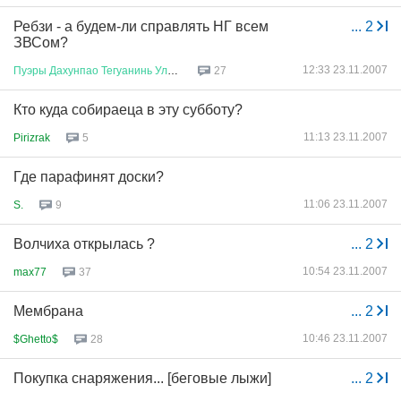
Ребзи - а будем-ли справлять НГ всем
...
2
ЗВСом?
12:33 23.11.2007
Пуэры
Дахунпао
Тегуанинь
Улуны
27
Кто куда собираеца в эту субботу?
11:13 23.11.2007
Pirizrak
5
Где парафинят доски?
11:06 23.11.2007
S.
9
Волчиха открылась ?
...
2
10:54 23.11.2007
max77
37
Мембрана
...
2
10:46 23.11.2007
$Ghetto$
28
Покупка снаряжения... [беговые лыжи]
...
2