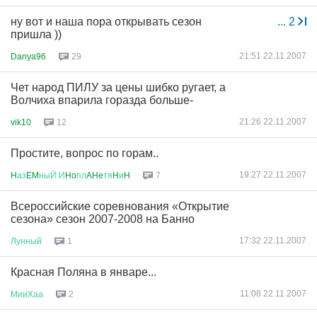
ну вот и наша пора открывать сезон
...
2
пришла ))
21:51 22.11.2007
Danya96
29
Чет народ ПИЛУ за цены шибко ругает, а
Волчиха впарила горазда больше-
21:26 22.11.2007
vik10
12
Простите, вопрос по горам..
19:27 22.11.2007
H
аз
EM
ныЙ
И
Ho
пл
AHe
тя
H
и
H
7
Всероссийские соревнования «Открытие
сезона» сезон 2007-2008 на Банно
17:32 22.11.2007
Лунный
1
Красная Поляна в январе...
11:08 22.11.2007
МииХаа
2