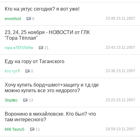
Кто на уктус сегодня? я вот уже!
23:49 23.11.2007
enoo0oot
6
23, 24, 25 ноября - НОВОСТИ от ГЛК
"Гора Тёплая"
23:43 23.11.2007
гора
«
ТЁПЛАЯ
»
21
Еду на гору от Таганского
23:36 23.11.2007
Кто
тут
?
0
Хочу купить борд+шмот+защиту и т.д где
можно купить все это недорого?
23:23 23.11.2007
Shpitko
13
Воронино в михайловске. Кто был? что
там интересного?
18:59 23.11.2007
666.TauruS
11