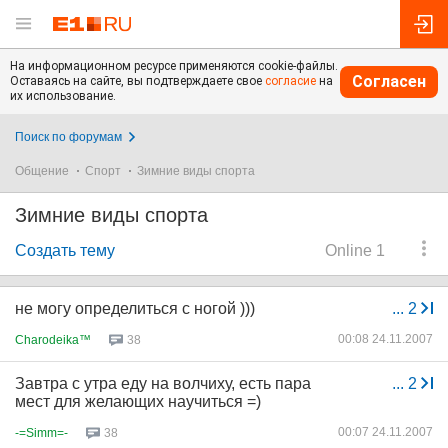
На информационном ресурсе применяются cookie-файлы.
Согласен
Оставаясь на сайте, вы подтверждаете свое
согласие
на
их использование.
Поиск по форумам
Общение
Спорт
Зимние виды спорта
Зимние виды спорта
Создать тему
Online 1
не могу определиться с ногой )))
...
2
00:08 24.11.2007
Charodeika™
38
Завтра с утра еду на волчиху, есть пара
...
2
мест для желающих научиться =)
00:07 24.11.2007
-=Simm=-
38