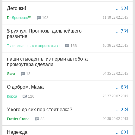
Деточки!
...
5
11:10 22.02.2015
108
Dr
Дровосек
™
$ рухнул. Прогнозы дальнейшего
...
7
развития.
10:36 22.02.2015
166
Ты
не
знаешь
,
как
херово
живе
наши стьюденты из перми автобота
промоутера сделали
04:35 22.02.2015
13
Stavr
О добром. Мама
...
6
23:27 20.02.2015
126
Корса
У кого до сих пор стоит елка?
...
2
00:30 20.02.2015
33
Frasier Crane
Надежда
...
6