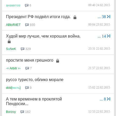
09:40 24.02.2015
6
анамитоз
Президент РФ подвёл итоги года.
...
38
00:04 23.02.2015
930
ABtoRitET
Худой мир лучше, чем хорошая война.
...
14
23:31 22.02.2015
329
S
а
NeK
простите меня грешного
21:57 22.02.2015
7
-= Arbitr =-
руссо туристо, облико морале
15:02 22.02.2015
9
ddd[
гость
]
А тем временем в проклятой
...
8
Пендосии...
12:53 22.02.2015
182
Borzoy