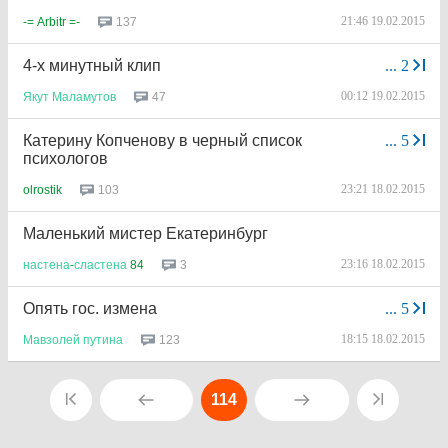
21:46 19.02.2015
137
-= Arbitr =-
4-x минутный клип
...
2
00:12 19.02.2015
47
Якут
Маламутов
Катерину Копченову в черный список
...
5
психологов
23:21 18.02.2015
103
olrostik
Маленький мистер Екатеринбург
23:16 18.02.2015
3
настена
-
сластена
84
Опять гос. измена
...
5
18:15 18.02.2015
123
Мавзолей
путина
114