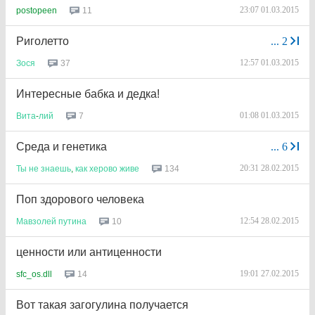
23:07 01.03.2015
11
postopeen
Риголетто
...
2
12:57 01.03.2015
37
Зося
Интересные бабка и дедка!
01:08 01.03.2015
7
Вита
-
лий
Среда и генетика
...
6
20:31 28.02.2015
134
Ты
не
знаешь
,
как
херово
живе
Поп здорового человека
12:54 28.02.2015
10
Мавзолей
путина
ценности или антиценности
19:01 27.02.2015
14
sfc_os.dll
Вот такая загогулина получается