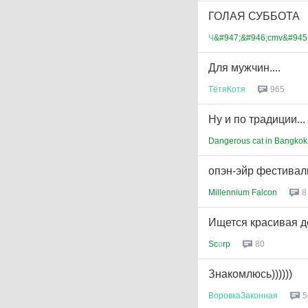
ГОЛАЯ СУББОТА
Ч
&#947;&#946;cmv&#945
Для мужчин....
ТётяКотя
965
Ну и по традиции...
Dangerous cat in Bangkok
опэн-эйр фестивал
Millennium Falcon
8
Ищется красивая де
Sc
о
rp
80
Знакомлюсь))))))
ВоровкаЗаконная
5