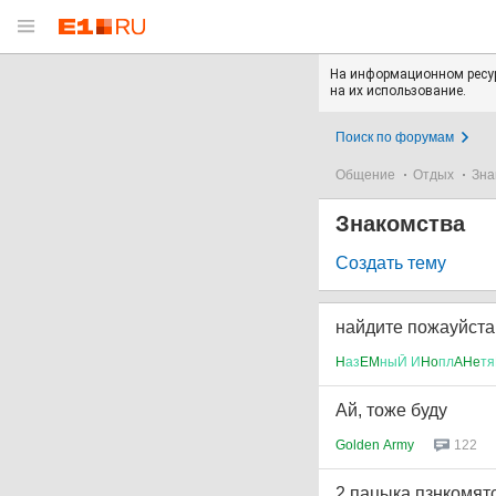
На информационном ресур
на их использование.
Поиск по форумам
Общение
Отдых
Зна
Знакомства
Создать тему
найдите пожауйста
H
аз
EM
ныЙ
И
Ho
пл
AHe
тя
Ай, тоже буду
Golden Army
122
2 пацыка пзнкомятс