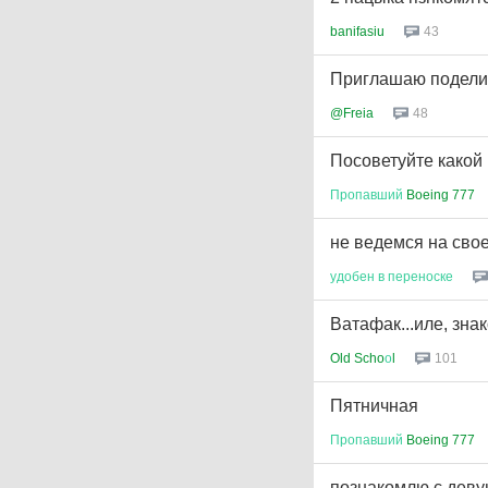
banifasiu
43
Приглашаю подели
@Freia
48
Посоветуйте какой
Пропавший
Boeing 777
не ведемся на сво
удобен
в
переноске
Ватафак...иле, зна
Old Scho
о
l
101
Пятничная
Пропавший
Boeing 777
познакомлю с девуш