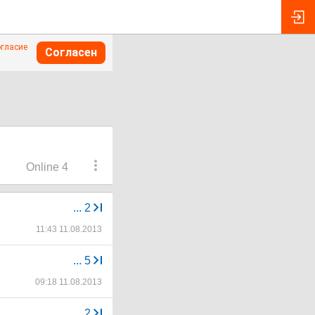
огласие
Согласен
Online 4
...
2
11:43 11.08.2013
...
5
09:18 11.08.2013
...
2