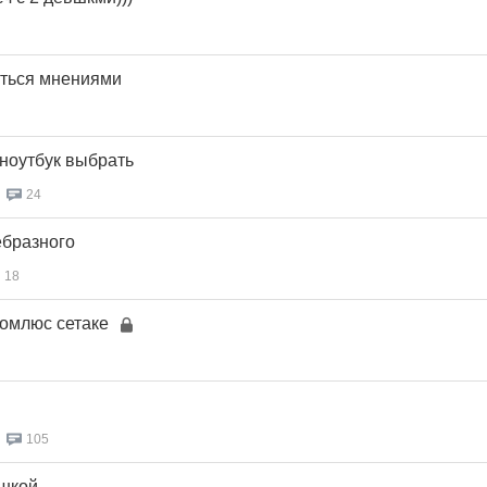
ться мнениями
 ноутбук выбрать
24
ебразного
18
комлюс сетаке
105
кой....