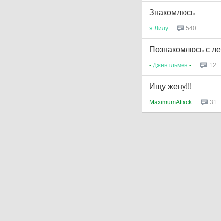
Знакомлюсь
я
Лилу
540
Познакомлюсь с лед
-
Джентльмен
-
12
Ищу жену!!!
MaximumAttack
31