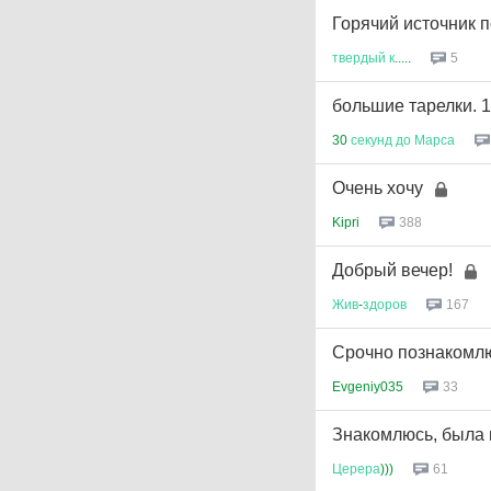
Горячий источник п
твердый
к
.....
5
большие тарелки. 1
30
секунд
до
Марса
Очень хочу
Kipri
388
Добрый вечер!
Жив
-
здоров
167
Срочно познакомлюс
Evgeniy035
33
Знакомлюсь, была н
Церера
)))
61