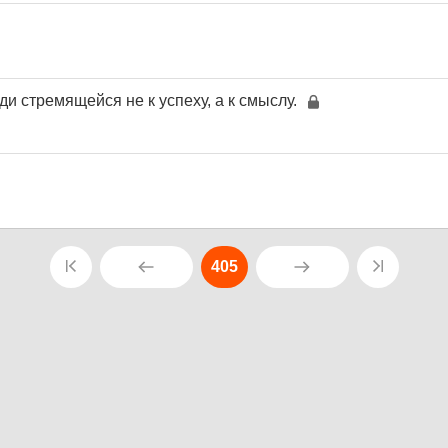
и стремящейся не к успеху, а к смыслу.
405