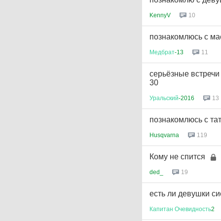
KennyV
10
познакомлюсь с ма
Медбрат
-13
11
серьёзные встречи
30
Уральский
-2016
13
познакомлюсь с тат
Husqvarna
119
Кому не спится
ded_
19
есть ли девушки с
Капитан
Очевидность
2