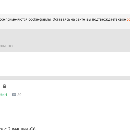
се применяются cookie-файлы. Оставаясь на сайте, вы подтверждаете свое
с
комства
H
и
H
39
ч с 2 девшкми)))