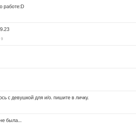
о работе:D
9.23
9
ь с девушкой для и/о. пишите в личку.
е была...