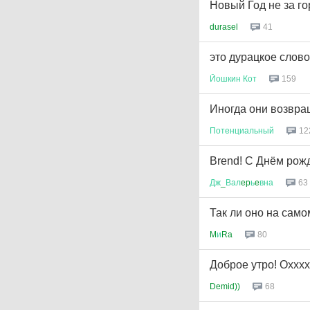
Новый Год не за го
durasel
41
это дурацкое слово
Йошкин
Кот
159
Иногда они возвращ
Потенциальный
12
Brend! С Днём рож
Дж
_
Вал
ep
ь
e
вна
63
Так ли оно на само
M
и
Ra
80
Доброе утро! Охххх
Demid))
68