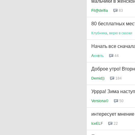
мальчики в женско
Fil@delfia
83
80 бесплатных мес
Клубника
,
верю
в
сказки
Начать все сначал
A
нх
e
ль
44
Доброе утро! Вторн
Demid))
184
Уррра! Зима наступ
Versiona©
50
интересует мнение
IceELF
22