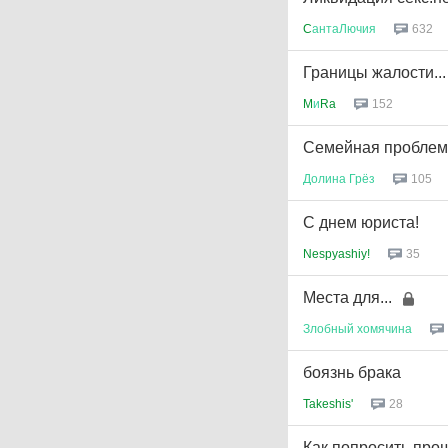
C
антаЛючия
632
Границы жалости...
M
и
Ra
152
Семейная проблем
Долина
Грёз
105
С днем юриста!
Nespyashiy!
35
Места для...
Злобный
хомячина
боязнь брака
Takeshis'
28
Как попросить прощ