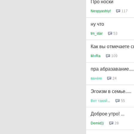
Про носки
Nespyashiy!
117
ну что
tm_star
53
Как вы отмечаете 
M
и
Ra
109
пра абразавание.....
ванёкк
24
Эгоизм в семье.....
Вот
такой
...
55
Доброе утро! ...
Demid))
28