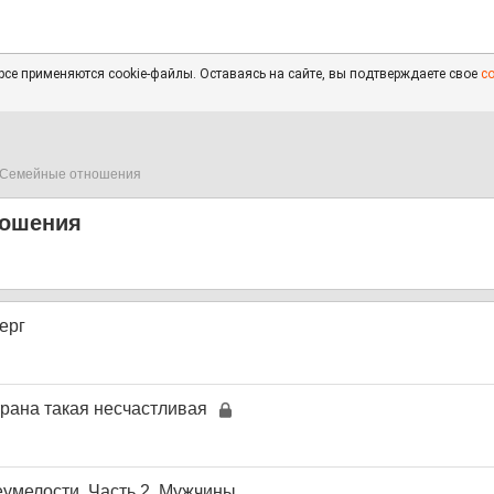
се применяются cookie-файлы. Оставаясь на сайте, вы подтверждаете свое
с
Семейные отношения
ношения
верг
трана такая несчастливая
еумелости. Часть 2. Мужчины.