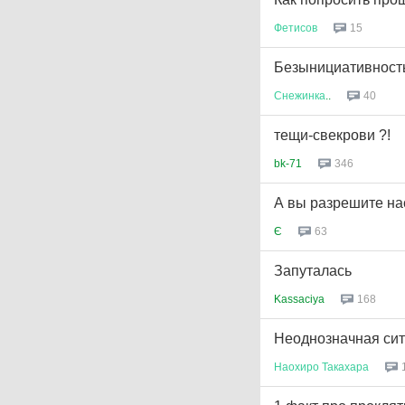
Фетисов
15
Безынициативность
Снежинка
..
40
тещи-свекрови ?!
bk-71
346
А вы разрешите на
Є
63
Запуталась
Kassaciya
168
Неоднозначная си
Наохиро
Такахара