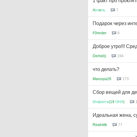
1 факт про проклят
A
нх
e
ль
7
Подарок через инт
F0rester
8
Доброе утро!!! Среда
Demid))
194
что делать?
Marusya26
173
Сбор вещей для де
Инфанта
(19
ОНА
)
Идеальная жена, с
Realistik
77