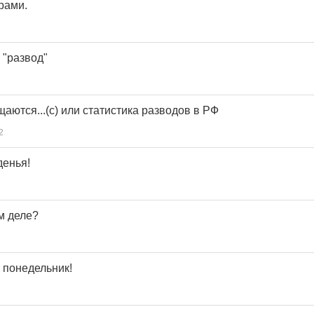
рами.
 "развод"
аются...(с) или статистика разводов в РФ
2
денья!
м деле?
 понедельник!