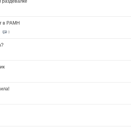
й раздевалке
т в РАМН
0
а?
ик
ила!