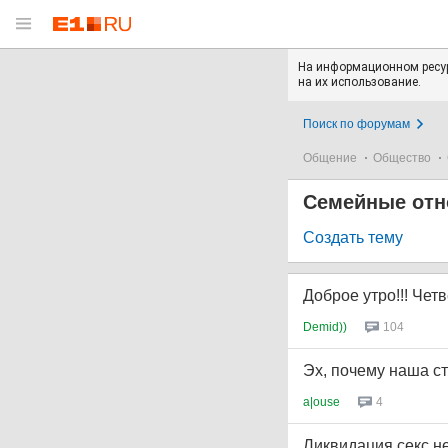
На информационном ресур
на их использование.
Поиск по форумам
Общение
Общество
Семейные от
Создать тему
Доброе утро!!! Чет
Demid))
104
Эх, почему наша с
a|ouse
4
Ликвидация секс.н