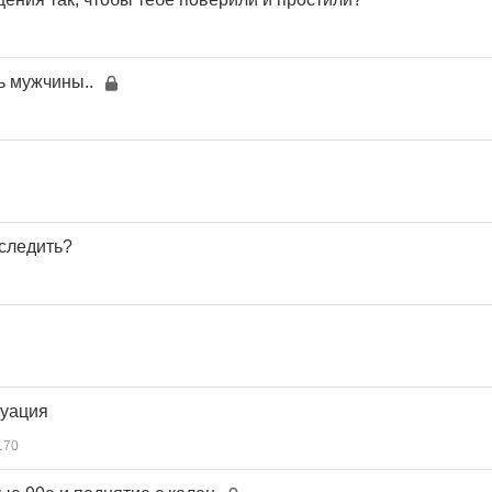
 мужчины..
следить?
туация
170