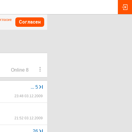
огласие
Согласен
Online 8
...
5
23:48 03.12.2009
21:52 03.12.2009
...
26