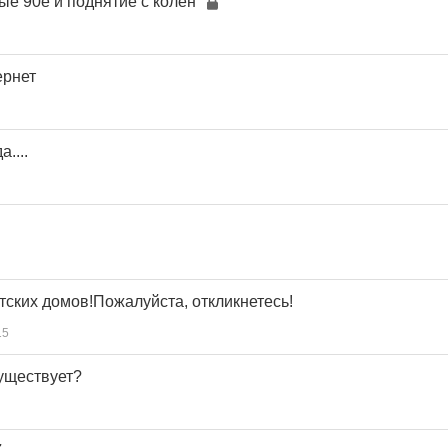
ые 90е и поднятие с колен
ернет
....
тских домов!Пожалуйста, откликнетесь!
15
уществует?