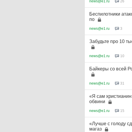
news@e1.ru
26
Беспилотники атак
по
news@e1.ru
3
Забудьте про 10 ты
news@e1.ru
10
Байкеры со всей Ро
news@e1.ru
31
«Я сам христианин
обвини
news@e1.ru
15
«Лучше с голоду с
магаз