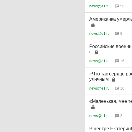
news@e1.ru
56
Американка умерла 
news@e1.ru
8
Российские военные
с
news@e1.ru
16
«Что так сердце р
уличным
news@e1.ru
10
«Маленькая, мне те
news@e1.ru
2
В центре Екатеринб