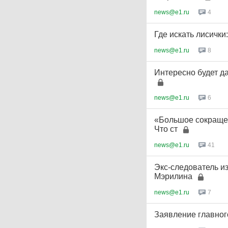
news@e1.ru
4
Где искать лисички
news@e1.ru
8
Интересно будет да
news@e1.ru
6
«Большое сокращен
Что ст
news@e1.ru
41
Экс-следователь и
Мэрилина
news@e1.ru
7
Заявление главно