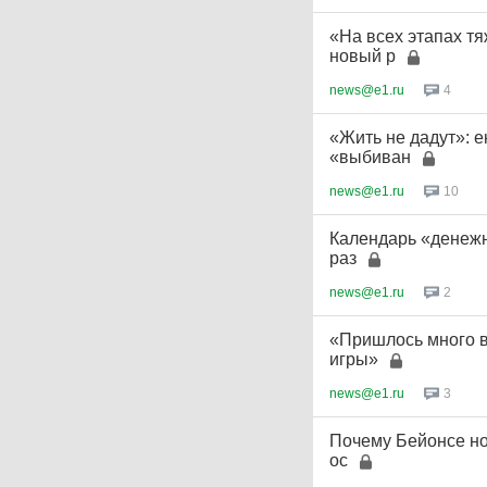
«На всех этапах т
новый р
news@e1.ru
4
«Жить не дадут»: 
«выбиван
news@e1.ru
10
Календарь «денежн
раз
news@e1.ru
2
«Пришлось много в
игры»
news@e1.ru
3
Почему Бейонсе но
ос