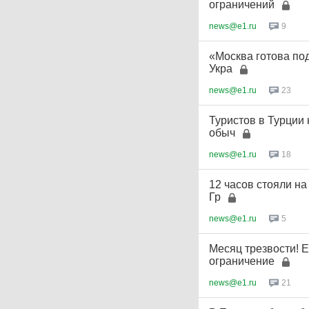
ограничений
news@e1.ru
9
«Москва готова по
Укра
news@e1.ru
23
Туристов в Турции
обыч
news@e1.ru
18
12 часов стояли н
Гр
news@e1.ru
5
Месяц трезвости! 
ограничение
news@e1.ru
21