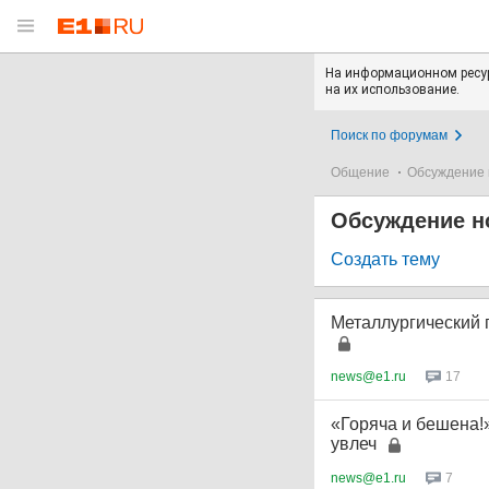
На информационном ресур
на их использование.
Поиск по форумам
Общение
Обсуждение 
Обсуждение н
Создать тему
Металлургический г
news@e1.ru
17
«Горяча и бешена
увлеч
news@e1.ru
7