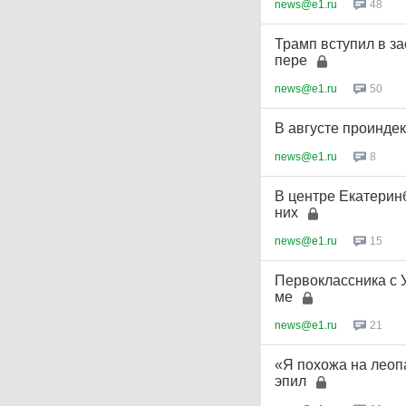
news@e1.ru
48
Трамп вступил в з
пере
news@e1.ru
50
В августе проинде
news@e1.ru
8
В центре Екатерин
них
news@e1.ru
15
Первоклассника с 
ме
news@e1.ru
21
«Я похожа на леоп
эпил