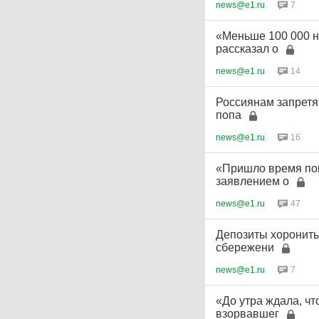
news@e1.ru
7
«Меньше 100 000 н
рассказал о
news@e1.ru
14
Россиянам запретя
попа
news@e1.ru
16
«Пришло время пок
заявлением о
news@e1.ru
47
Депозиты хоронить
сбережени
news@e1.ru
7
«До утра ждала, чт
взорвавшег