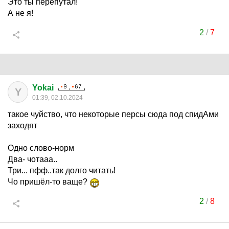
Это ты перепутал!
А не я!
2
/
7
Yokai
Y
01:39, 02.10.2024
такое чуйство, что некоторые персы сюда под спидАми
заходят
Одно слово-норм
Два- чотааа..
Три... пфф..так долго читать!
Чо пришёл-то ваще?
2
/
8