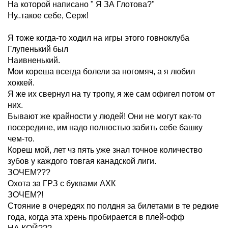
На которой написано " Я ЗА Глотова?"
Ну..такое себе, Серж!
Я тоже когда-то ходил на игры этого говноклуба
Глупенький был
Наивненький.
Мои кореша всегда болели за ногомяч, а я любил
хоккей.
Я же их свернул на ту тропу, я же сам офигел потом от
них.
Бывают же крайности у людей! Они не могут как-то
посередине, им надо полностью забить себе башку
чем-то.
Кореш мой, лет чз пять уже знал точное количество
зубов у каждого товгая канадской лиги.
ЗОЧЕМ???
Охота за ГРЗ с буквами АХК
ЗОЧЕМ?!
Стояние в очередях по полдня за билетами в те редкие
года, когда эта хрень пробирается в плей-офф