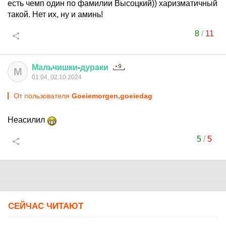
есть чемп один по фамилии Высоцкий)) харизматичный
такой. Нет их, ну и аминь!
8
/
11
Мальчишки
-
дураки
М
01:04, 02.10.2024
От пользователя
Goeiemorgen,goeiedag
Неасилил
5
/
5
СЕЙЧАС ЧИТАЮТ