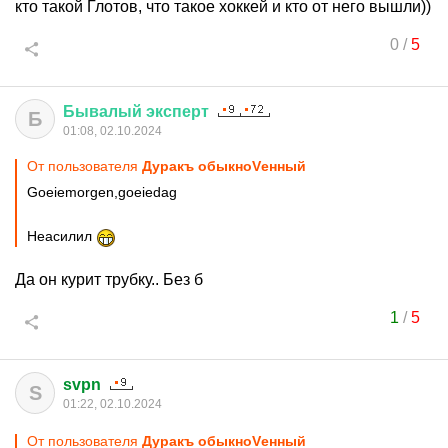
кто такой Глотов, что такое хоккей и кто от него вышли))
0
/
5
Бывалый
эксперт
Б
01:08, 02.10.2024
От пользователя
Дуракъ обыкноVенный
Goeiemorgen,goeiedag
Неасилил
Да он курит трубку.. Без б
1
/
5
svpn
S
01:22, 02.10.2024
От пользователя
Дуракъ обыкноVенный