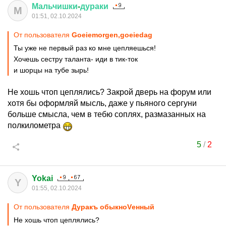
Мальчишки
-
дураки
М
01:51, 02.10.2024
От пользователя
Goeiemorgen,goeiedag
Ты уже не первый раз ко мне цепляешься!
Хочешь сестру таланта- иди в тик-ток
и шорцы на тубе зырь!
Не хошь чтоп цеплялись? Закрой дверь на форум или
хотя бы оформляй мысль, даже у пьяного сергуни
больше смысла, чем в тебю соплях, размазанных на
полкилометра
5
/
2
Yokai
Y
01:55, 02.10.2024
От пользователя
Дуракъ обыкноVенный
Не хошь чтоп цеплялись?