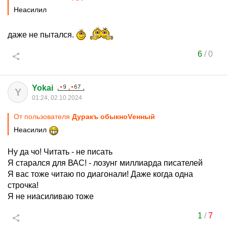
Неасилил
даже не пытался.
6
/
0
Yokai
Y
01:24, 02.10.2024
От пользователя
Дуракъ обыкноVенный
Неасилил
Ну да чо! Читать - не писать
Я старался для ВАС! - лозунг миллиарда писателей
Я вас тоже читаю по диагонали! Даже когда одна
строчка!
Я не ниасиливаю тоже
1
/
7