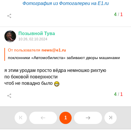
Фотография из Фотогалереи на E1.ru
4
/
1
Позывной
Тува
10:26, 02.10.2024
От пользователя
news@e1.ru
поклонники «Автомобилиста» забивают дворы машинами
я этим уродам просто вёдра немношко рихтую
по боковой поверхности
чтоб не повадно было
4
/
1
1