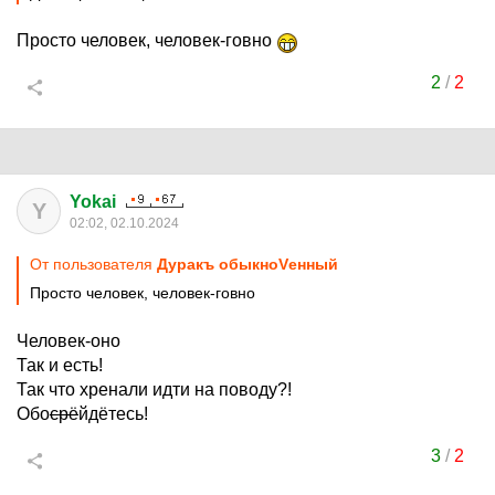
Просто человек, человек-говно
2
/
2
Yokai
Y
02:02, 02.10.2024
От пользователя
Дуракъ обыкноVенный
Просто человек, человек-говно
Человек-оно
Так и есть!
Так что хренали идти на поводу?!
Обо
срё
йдётесь!
3
/
2