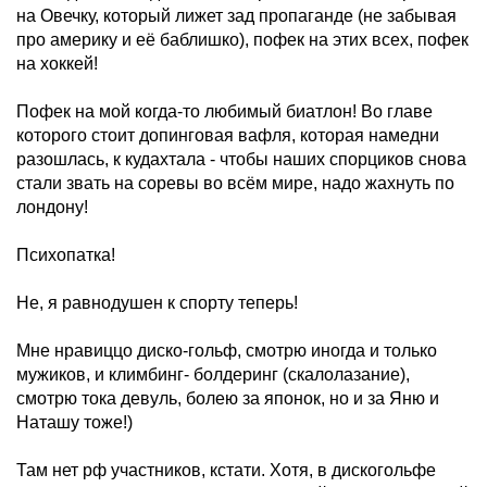
на Овечку, который лижет зад пропаганде (не забывая
про америку и её баблишко), пофек на этих всех, пофек
на хоккей!
Пофек на мой когда-то любимый биатлон! Во главе
которого стоит допинговая вафля, которая намедни
разошлась, к кудахтала - чтобы наших спорциков снова
стали звать на соревы во всём мире, надо жахнуть по
лондону!
Психопатка!
Не, я равнодушен к спорту теперь!
Мне нравиццо диско-гольф, смотрю иногда и только
мужиков, и климбинг- болдеринг (скалолазание),
смотрю тока девуль, болею за японок, но и за Яню и
Наташу тоже!)
Там нет рф участников, кстати. Хотя, в дискогольфе