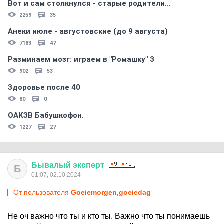
Вот и сам столкнулся - старые родители...
2259
35
Анеки июле - августовские (до 9 августа)
7183
47
Разминаем мозг: играем в "Ромашку" 3
902
53
Здоровье после 40
80
0
ОАКЗВ Бабушкофон.
1227
27
Бывалый
эксперт
Б
01:07, 02.10.2024
От пользователя
Goeiemorgen,goeiedag
Не оч важно что ты и кто ты. Важно что ты понимаешь