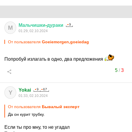
Мальчишки
-
дураки
М
01:29, 02.10.2024
От пользователя
Goeiemorgen,goeiedag
Попробуй излагать в одно, два предложения
5
/
3
Yokai
Y
01:33, 02.10.2024
От пользователя
Бывалый эксперт
Да он курит трубку.
Если ты про мну, то не угадал