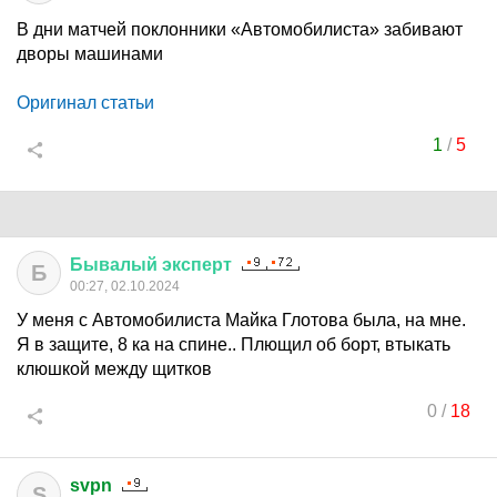
В дни матчей поклонники «Автомобилиста» забивают
дворы машинами
Оригинал статьи
1
/
5
Бывалый
эксперт
Б
00:27, 02.10.2024
У меня с Автомобилиста Майка Глотова была, на мне.
Я в защите, 8 ка на спине.. Плющил об борт, втыкать
клюшкой между щитков
0
/
18
svpn
S