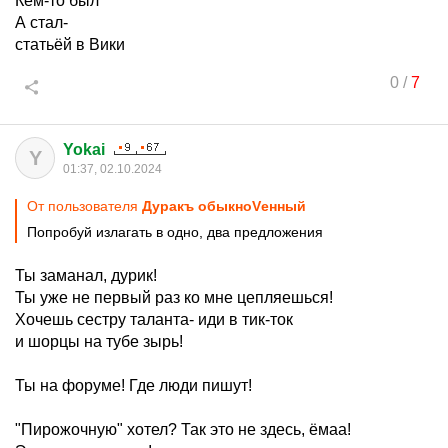
Кем-то был
А стал-
статьёй в Вики
0
/
7
Yokai
Y
01:37, 02.10.2024
От пользователя
Дуракъ обыкноVенный
Попробуй излагать в одно, два предложения
Ты заманал, дурик!
Ты уже не первый раз ко мне цепляешься!
Хочешь сестру таланта- иди в тик-ток
и шорцы на тубе зырь!
Ты на форуме! Где люди пишут!
"Пирожочную" хотел? Так это не здесь, ёмаа!