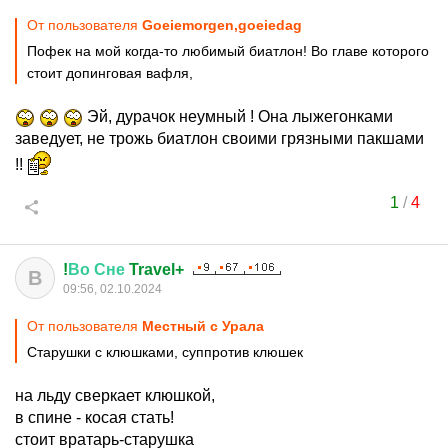
От пользователя
Goeiemorgen,goeiedag
Пофек на мой когда-то любимый биатлон! Во главе которого
стоит допинговая вафля,
Эй, дурачок неумный ! Она лыжегонками
заведует, не трожь биатлон своими грязными пакшами
!!
1
/
4
!
Во
Сне
Travel+
В
09:56, 02.10.2024
От пользователя
Местный с Урала
Старушки с клюшками, суппротив клюшек
на льду сверкает клюшкой,
в спине - косая стать!
стоит вратарь-старушка