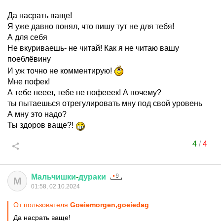
Да насрать ваще!
Я уже давно понял, что пишу тут не для тебя!
А для себя
Не вкуриваешь- не читай! Как я не читаю вашу
поеблёвину
И уж точно не комментирую!
Мне пофек!
А тебе нееет, тебе не пофееек! А почему?
ты пытаешься отрегулировать мну под свой уровень
А мну это надо?
Ты здоров ваще?!
4
/
4
Мальчишки
-
дураки
М
01:58, 02.10.2024
От пользователя
Goeiemorgen,goeiedag
Да насрать ваще!