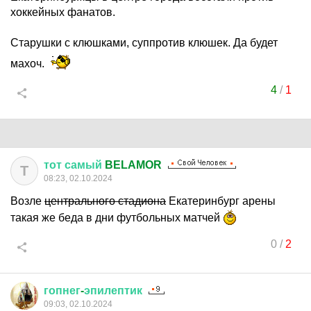
хоккейных фанатов.
Старушки с клюшками, суппротив клюшек. Да будет
махоч.
4
/
1
тот
самый
BELAMOR
Т
08:23, 02.10.2024
Возле
центрального стадиона
Екатеринбург арены
такая же беда в дни футбольных матчей
0
/
2
гопнег
-
эпилептик
09:03, 02.10.2024