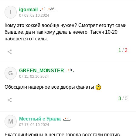
igormail
I
07:09, 02.10.2024
Кому это хоккей вообще нужен? Смотрят его тут сами
бывшие, да и так кому делать нечего. Тысяч 10-20
наберется от силы.
1
/
2
GREEN_MONSTER
G
07:11, 02.10.2024
Обосцали наверное все дворы фанаты
3
/
0
Местный
с
Урала
М
07:17, 02.10.2024
Екатеринбуржцы в центре города восстали против