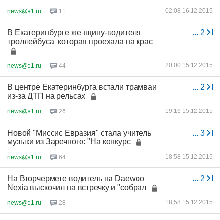
02:08 16.12.2015
news@e1.ru
11
В Екатеринбурге женщину-водителя
...
2
троллейбуса, которая проехала на крас
20:00 15.12.2015
news@e1.ru
44
В центре Екатеринбурга встали трамваи
...
2
из-за ДТП на рельсах
19:16 15.12.2015
news@e1.ru
26
Новой "Миссис Евразия" стала учитель
...
3
музыки из Заречного: "На конкурс
18:58 15.12.2015
news@e1.ru
64
На Вторчермете водитель на Daewoo
...
2
Nexia выскочил на встречку и "собрал
18:58 15.12.2015
news@e1.ru
28