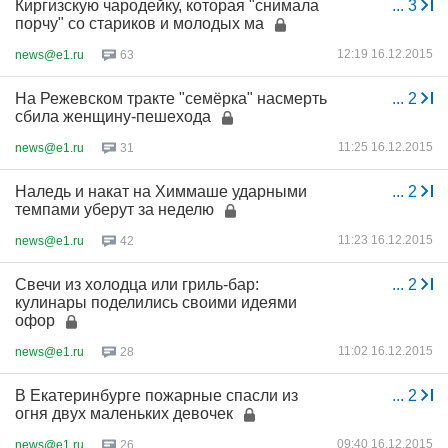
Киргизскую чародейку, которая "снимала
...
3
порчу" со стариков и молодых ма
12:19 16.12.2015
news@e1.ru
63
На Режевском тракте "семёрка" насмерть
...
2
сбила женщину-пешехода
11:25 16.12.2015
news@e1.ru
31
Наледь и накат на Химмаше ударными
...
2
темпами уберут за неделю
11:23 16.12.2015
news@e1.ru
42
Свечи из холодца или гриль-бар:
...
2
кулинары поделились своими идеями
офор
11:02 16.12.2015
news@e1.ru
28
В Екатеринбурге пожарные спасли из
...
2
огня двух маленьких девочек
09:40 16.12.2015
news@e1.ru
26