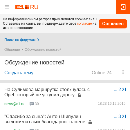
На информационном ресурсе применяются cookie-файлы.
Согласен
Оставаясь на сайте, вы подтверждаете свое
согласие
на
их использование.
Поиск по форумам
Общение
Обсуждение новостей
Обсуждение новостей
Создать тему
Online 24
На Сулимова маршрутка столкнулась с
...
2
Opel, который не уступил дорогу
18:23 16.12.2015
news@e1.ru
30
"Спасибо за сына": Антон Шипулин
...
3
выложил из лыж благодарность жене