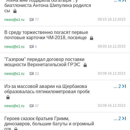
"Жена мне подарила богатыря": у
...
4
биатлониста Антона Шипулина родился
сы
09:15 16.12.2015
news@e1.ru
77
В среду торжественно погасят первые
почтовые карточки ЧМ-2018, посвяще
09:03 16.12.2015
news@e1.ru
4
"Газпром" передал договор поставки
мощности Верхнетагильской ГРЭС
02:09 16.12.2015
news@e1.ru
23
Из-за массовой аварии на Щербакова
...
2
образовалась пятикилометровая пробк
02:09 16.12.2015
news@e1.ru
37
Героев сказок братьев Гримм,
...
2
динозавров, большие батуты и огромный
отк