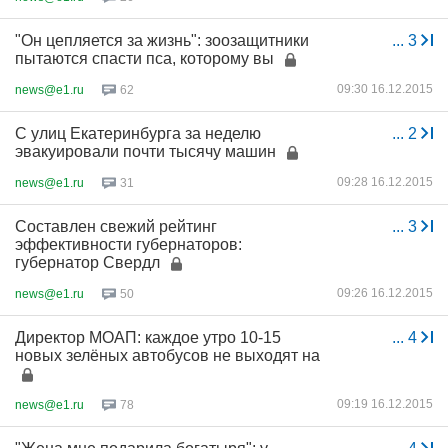
"Он цепляется за жизнь": зоозащитники
...
3
пытаются спасти пса, которому вы
09:30 16.12.2015
news@e1.ru
62
С улиц Екатеринбурга за неделю
...
2
эвакуировали почти тысячу машин
09:28 16.12.2015
news@e1.ru
31
Составлен свежий рейтинг
...
3
эффективности губернаторов:
губернатор Свердл
09:26 16.12.2015
news@e1.ru
50
Директор МОАП: каждое утро 10-15
...
4
новых зелёных автобусов не выходят на
09:19 16.12.2015
news@e1.ru
78