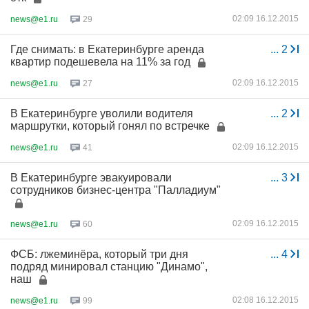
02:09 16.12.2015
news@e1.ru
29
Где снимать: в Екатеринбурге аренда
...
2
квартир подешевела на 11% за год
02:09 16.12.2015
news@e1.ru
27
В Екатеринбурге уволили водителя
...
2
маршрутки, который гонял по встречке
02:09 16.12.2015
news@e1.ru
41
В Екатеринбурге эвакуировали
...
3
сотрудников бизнес-центра "Палладиум"
02:09 16.12.2015
news@e1.ru
60
ФСБ: лжеминёра, который три дня
...
4
подряд минировал станцию "Динамо",
наш
02:08 16.12.2015
news@e1.ru
99