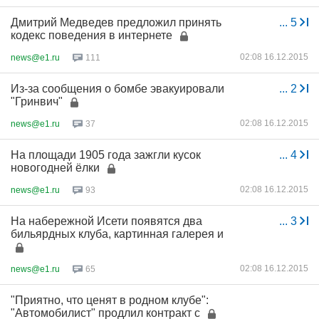
Дмитрий Медведев предложил принять
...
5
кодекс поведения в интернете
02:08 16.12.2015
news@e1.ru
111
Из-за сообщения о бомбе эвакуировали
...
2
"Гринвич"
02:08 16.12.2015
news@e1.ru
37
На площади 1905 года зажгли кусок
...
4
новогодней ёлки
02:08 16.12.2015
news@e1.ru
93
На набережной Исети появятся два
...
3
бильярдных клуба, картинная галерея и
02:08 16.12.2015
news@e1.ru
65
"Приятно, что ценят в родном клубе":
"Автомобилист" продлил контракт с