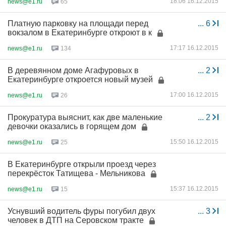
18:06 16.12.2015
news@e1.ru
65
Платную парковку на площади перед
...
6
вокзалом в Екатеринбурге откроют в к
17:17 16.12.2015
news@e1.ru
134
В деревянном доме Агафуровых в
...
2
Екатеринбурге откроется новый музей
17:00 16.12.2015
news@e1.ru
26
Прокуратура выяснит, как две маленькие
...
2
девочки оказались в горящем дом
15:50 16.12.2015
news@e1.ru
25
В Екатеринбурге открыли проезд через
перекрёсток Татищева - Мельникова
15:37 16.12.2015
news@e1.ru
15
Уснувший водитель фуры погубил двух
...
3
человек в ДТП на Серовском тракте