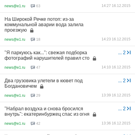
14:27 16.12.2015
news@e1.ru
63
На Широкой Речке потоп: из-за
коммунальной аварии вода залила
проезжую
14:23 16.12.2015
news@e1.ru
18
"Я паркуюсь как...": свежая подборка
...
2
фотографий нарушителей правил сто
14:10 16.12.2015
news@e1.ru
47
Два грузовика улетели в кювет под
...
2
Богдановичем
13:39 16.12.2015
news@e1.ru
29
"Набрал воздуха и снова бросился
...
2
внутрь": екатеринбуржец спас из огня
13:36 16.12.2015
news@e1.ru
42