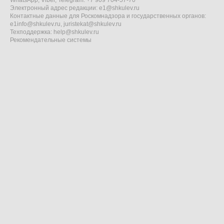
WhatsApp, Viber, Telegram: +7 909 704-57-70
Электронный адрес редакции:
e1@shkulev.ru
Контактные данные для Роскомнадзора и государственных органов:
e1info@shkulev.ru
,
juristekat@shkulev.ru
Техподдержка:
help@shkulev.ru
Рекомендательные системы