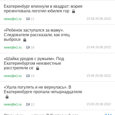
Екатеринбург впихнули в квадрат: мэрия
презентовала логотип юбилея гор
15:58 20.06.2022
news@e1.ru
21
«Ребенок заступался за маму».
Следователи рассказали, как отец
выброси
15:49 20.06.2022
news@e1.ru
16
«Шайка уродов с ружьем». Под
Екатеринбургом неизвестные
расстреляли се
15:46 20.06.2022
news@e1.ru
15
«Ушла погулять и не вернулась». В
Екатеринбурге пропала четырнадцатиле
15:00 20.06.2022
news@e1.ru
12