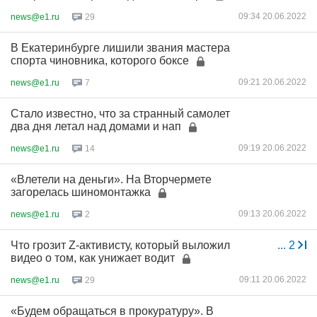
09:34 20.06.2022
news@e1.ru
29
В Екатеринбурге лишили звания мастера
спорта чиновника, которого боксе
09:21 20.06.2022
news@e1.ru
7
Стало известно, что за странный самолет
два дня летал над домами и нап
09:19 20.06.2022
news@e1.ru
14
«Влетели на деньги». На Вторчермете
загорелась шиномонтажка
09:13 20.06.2022
news@e1.ru
2
Что грозит Z-активисту, который выложил
...
2
видео о том, как унижает водит
09:11 20.06.2022
news@e1.ru
29
«Будем обращаться в прокуратуру». В