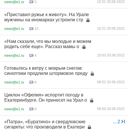
10:31 20.06.2022
news@e1.ru
3
«Приставил ружье к животу». На Урале
мужчины на иномарках устроили стр
10:21 20.06.2022
news@e1.ru
15
«Нам сказали, что мы молодые и можем
родить себе еще». Рассказ мамы о
10:03 20.06.2022
news@e1.ru
4
Готовьтесь к ветру с мокрым снегом:
синоптики продлили штормовое преду
09:52 20.06.2022
news@e1.ru
9
Циклон «Офелия» испортит погоду в
Екатеринбурге. Он принесет на Урал о
09:50 20.06.2022
news@e1.ru
9
«Патра», «Буратино» и свердловские
...
2
сигареты: что производили в Екатери