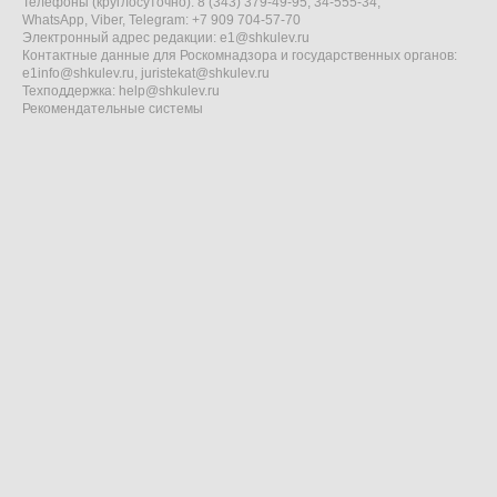
Телефоны (круглосуточно): 8 (343) 379-49-95, 34-555-34,
WhatsApp, Viber, Telegram: +7 909 704-57-70
Электронный адрес редакции:
e1@shkulev.ru
Контактные данные для Роскомнадзора и государственных органов:
e1info@shkulev.ru
,
juristekat@shkulev.ru
Техподдержка:
help@shkulev.ru
Рекомендательные системы