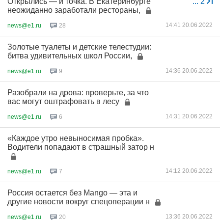
Открылись — и точка. В Екатеринбурге
...
2
неожиданно заработали рестораны,
14:41 20.06.2022
news@e1.ru
28
Золотые туалеты и детские телестудии:
битва удивительных школ России,
14:36 20.06.2022
news@e1.ru
9
Разобрали на дрова: проверьте, за что
вас могут оштрафовать в лесу
14:31 20.06.2022
news@e1.ru
6
«Каждое утро невыносимая пробка».
Водители попадают в страшный затор н
14:12 20.06.2022
news@e1.ru
7
Россия остается без Mango — эта и
другие новости вокруг спецоперации н
13:36 20.06.2022
news@e1.ru
20