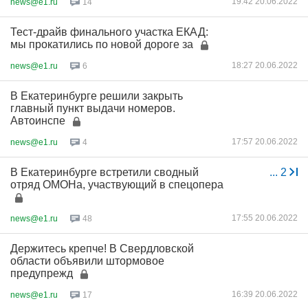
19:42 20.06.2022
news@e1.ru
14
Тест-драйв финального участка ЕКАД:
мы прокатились по новой дороге за
18:27 20.06.2022
news@e1.ru
6
В Екатеринбурге решили закрыть
главный пункт выдачи номеров.
Автоинспе
17:57 20.06.2022
news@e1.ru
4
В Екатеринбурге встретили сводный
...
2
отряд ОМОНа, участвующий в спецопера
17:55 20.06.2022
news@e1.ru
48
Держитесь крепче! В Свердловской
области объявили штормовое
предупрежд
16:39 20.06.2022
news@e1.ru
17