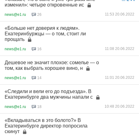
изменил»: четыре откровенные ис
11:53 20.06.2022
news@e1.ru
26
«Больше нет доверия к людям».
Екатеринбуржцы — о том, стоит ли
прощать
11:08 20.06.2022
news@e1.ru
16
Дешевое не значит плохое: сомелье — о
том, как выбрать хорошее вино, н
11:01 20.06.2022
news@e1.ru
14
«Следили и вели его до подъезда». В
Екатеринбурге два мужчины напали с
10:48 20.06.2022
news@e1.ru
18
«Вкладываться в это болото?» В
Екатеринбурге директор попросила
скинут