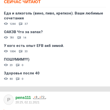
СЕЙЧАС ЧИТАЮТ
Еда и алкоголь (вино, пиво, крепкое). Ваши любимые
сочетания
1244
37
ОАКЗВ Что за запах?
781
14
У кого есть опыт EFB акб зимой.
1004
33
ПОШУМИМ!!!!)
23
0
Здоровье после 40
80
0
pens111
P
20:25, 02.11.2021