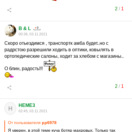
2
/
1
B & L
00:36, 03.11.2021
Скоро отьездимся , транспортк амба будет..но с
радрстою разрешили ходить в оптики, ковылять в
ортопедические салоны, ходит за хлебом с магазины..
О блин, радость!!!
2
/
1
HEME3
H
02:45, 03.11.2021
От пользователя
pp6978
Я уверен, в этой теме куча ботяр махровых. Только так