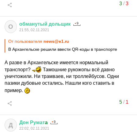
3
/
3
обманутый
дольщик
О
21:55, 02.11.2021
От пользователя
news@e1.ru
В Архангельске решили ввести QR-коды в транспорте
А разве в Архангельске имеется нормальный
транспорт?
Тамошние рукожопы всё давно
уничтожили. Ни трамваев, ни троллейбусов. Одни
пазики дубовые остались. Нашли кого ставить в
пример.
5
/
1
Дон
Румат
a
Д
22:02, 02.11.2021