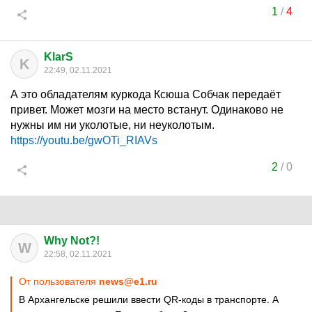
1
/
4
KlarS
K
22:49, 02.11.2021
А это обладателям куркода Ксюша Собчак передаёт
привет. Может мозги на место встанут. Одинаково не
нужны им ни уколотые, ни неуколотым.
https://youtu.be/gwOTi_RIAVs
2
/
0
Why Not?!
W
22:58, 02.11.2021
От пользователя
news@e1.ru
В Архангельске решили ввести QR-коды в транспорте. А