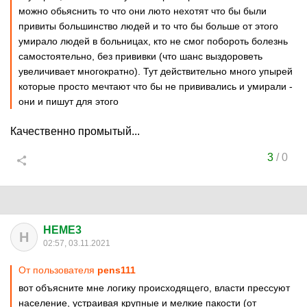
можно обьяснить то что они люто нехотят что бы были
привиты большинство людей и то что бы больше от этого
умирало людей в больницах, кто не смог побороть болезнь
самостоятельно, без прививки (что шанс выздороветь
увеличивает многократно). Тут действительно много упырей
которые просто мечтают что бы не прививались и умирали -
они и пишут для этого
Качественно промытый...
3
/
0
HEME3
H
02:57, 03.11.2021
От пользователя
pens111
вот объясните мне логику происходящего, власти прессуют
население, устраивая крупные и мелкие пакости (от