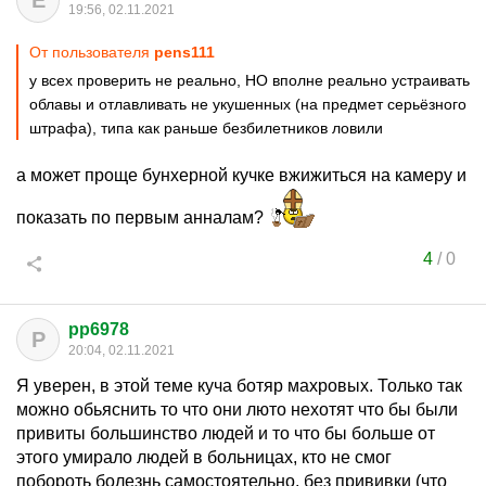
Е
19:56, 02.11.2021
От пользователя
pens111
у всех проверить не реально, НО вполне реально устраивать
облавы и отлавливать не укушенных (на предмет серьёзного
штрафа), типа как раньше безбилетников ловили
а может проще бунхерной кучке вжижиться на камеру и
показать по первым анналам?
4
/
0
pp6978
P
20:04, 02.11.2021
Я уверен, в этой теме куча ботяр махровых. Только так
можно обьяснить то что они люто нехотят что бы были
привиты большинство людей и то что бы больше от
этого умирало людей в больницах, кто не смог
побороть болезнь самостоятельно, без прививки (что