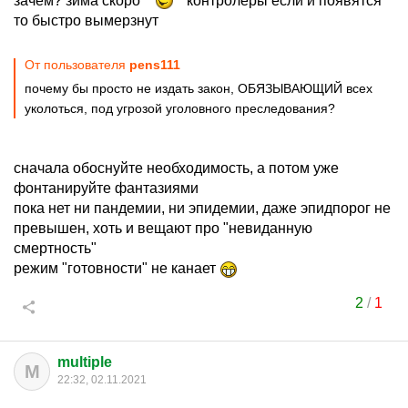
зачем? зима скоро
контролеры если и появятся
то быстро вымерзнут
От пользователя
pens111
почему бы просто не издать закон, ОБЯЗЫВАЮЩИЙ всех
уколоться, под угрозой уголовного преследования?
сначала обоснуйте необходимость, а потом уже
фонтанируйте фантазиями
пока нет ни пандемии, ни эпидемии, даже эпидпорог не
превышен, хоть и вещают про "невиданную
смертность"
режим "готовности" не канает
2
/
1
multiple
M
22:32, 02.11.2021