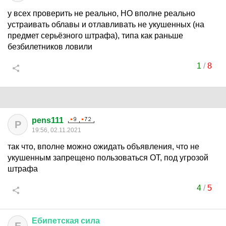
у всех проверить не реально, НО вполне реально
устраивать облавы и отлавливать не укушенных (на
предмет серьёзного штрафа), типа как раньше
безбилетников ловили
1
/
8
pens111
P
19:56, 02.11.2021
так что, вполне можно ожидать объявления, что не
укушенным запрещено пользоваться ОТ, под угрозой
штрафа
4
/
5
Ебипетская
сила