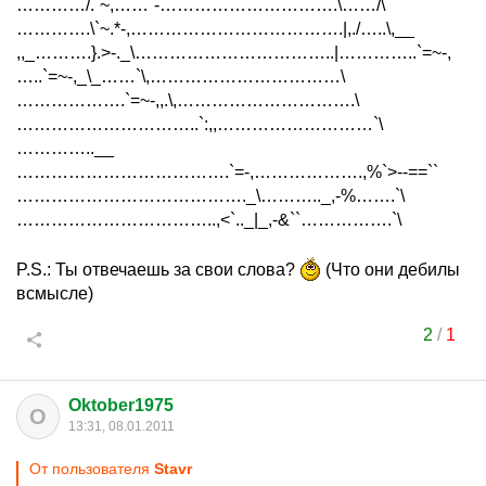
…………/.`~,……`-………………………….\……/\
………….\`~.*-,……………………………….|,./…..\,__
,,_……….}.>-._\……………………………..|…………..`=~-,
…..`=~-,_\_……`\,……………………………\
……………….`=~-,,.\,………………………….\
…………………………..`:,,………………………`\
…………..__
……………………………….`=-,……………….,%`>--==``
…………………………………._\……….._,-%…….`\
……………………………..,<`.._|_,-&``…………….`\
P.S.: Ты отвечаешь за свои слова?
(Что они дебилы
всмысле)
2
/
1
Oktober1975
O
13:31, 08.01.2011
От пользователя
Stavr