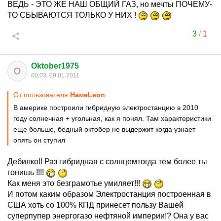
ВЕДЬ - ЭТО ЖЕ НАШ ОБЩИЙ ГАЗ, но мечты ПОЧЕМУ-
ТО СБЫВАЮТСЯ ТОЛЬКО У НИХ !
3
/
1
Oktober1975
O
00:03, 09.01.2011
От пользователя
HaмeLeon
В америке построили гибридную электростанцию в 2010
году солнечная + угольная, как я понял. Там характеристики
еще больше, бедный октобер не выдержит когда узнает
опять он ступил
Дебилко!! Раз гибридная с солнцемтогда тем более ты
гонишь !!!!
Как меня это безграмотье умиляет!!!
И потом каким образом Электростанция построенная в
США хоть со 100% КПД принесет пользу Вашей
суперпупер энергогазо нефтяной империи!? Она у вас