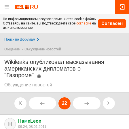
На информационном ресурсе применяются cookie-файлы.
Согласен
Оставаясь на сайте, вы подтверждаете свое
согласие
на
их использование.
Поиск по форумам
Общение
Обсуждение новостей
Wikileaks опубликовал высказывания
американских дипломатов о
"Газпроме"
Обсуждение новостей
22
Ha
м
eLeon
H
09:24, 08.01.2011