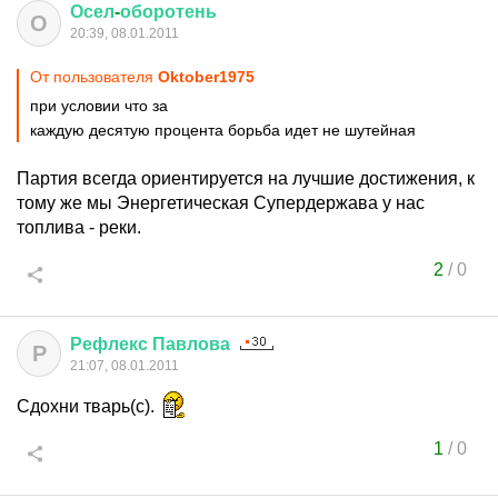
Осел
-
оборотень
О
20:39, 08.01.2011
От пользователя
Oktober1975
при условии что за
каждую десятую процента борьба идет не шутейная
Партия всегда ориентируется на лучшие достижения, к
тому же мы Энергетическая Супердержава у нас
топлива - реки.
2
/
0
Рефлекс
Павлова
Р
21:07, 08.01.2011
Сдохни тварь(с).
1
/
0