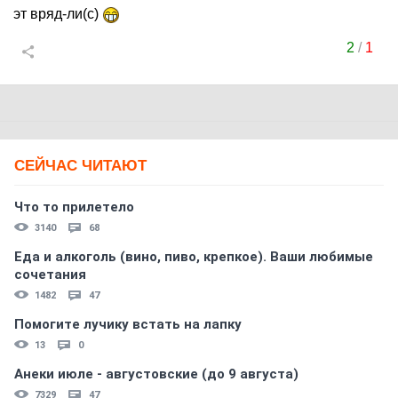
эт вряд-ли(с)
2
/
1
СЕЙЧАС ЧИТАЮТ
Что то прилетело
3140
68
Еда и алкоголь (вино, пиво, крепкое). Ваши любимые
сочетания
1482
47
Помогите лучику встать на лапку
13
0
Анеки июле - августовские (до 9 августа)
7329
47