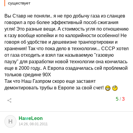
существует
Вы Ставр не поняли.. я не про добычу газа из сланцев
говорил а про более эффективный пособ сжигания
угля! Это разные вещи. А стоимость угля по отношению
к газу вообще копейки и по калорийности особенно! Не
говоря об удобстве и дешевизне транпортировки и
хранения! Так что пока дело в технологии... СССР хотел
от газа отходить и взял так называемую "газовую
паузу" для разработки новой технологии она кончилась
еще в 2000 году.. А Европа озадачилась сей проблемой
тольков средине 90Х
Так что Наш Газпром скоро еще заставят
демонтировать трубы в Европе за свой счет!
5
/
3
Ha
м
eLeon
H
14:26, 08.01.2011