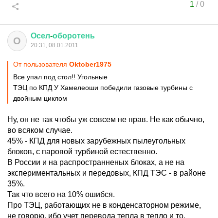
1
/
0
Осел
-
оборотень
О
20:31, 08.01.2011
От пользователя
Oktober1975
Все упал под стол!! Угольные
ТЭЦ по КПД У Хамелеоши победили газовые турбины с
двойным циклом
Ну, он не так чтобы уж совсем не прав. Не как обычно,
во всяком случае.
45% - КПД для новых зарубежных пылеугольных
блоков, с паровой турбиной естественно.
В России и на распространненых блоках, а не на
экспериментальных и передовых, КПД ТЭС - в районе
35%.
Так что всего на 10% ошибся.
Про ТЭЦ, работающих не в конденсаторном режиме,
не говорю, ибо учет перевода тепла в тепло и то,