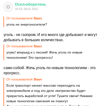
Осел
-
оборотень
О
16:33, 08.01.2011
От пользователя
Stavr
уголь не энергоносители?
уголь - не газпром. И его много где добывают и могут
добывать в больших количествах.
От пользователя
Stavr
угумс! вперьед и с песней! Жечь уголь по новым
технологиям! Это прогресссс!
само-собой. Жечь уголь по новым технологиям - это
прогресс.
От пользователя
Stavr
Если транспорт начнет массово переходить на
электромобили и под это дело лектричество будет
прирастать выработкой от угля! Тушите свечи! Никакие
новые технологии сжигания не помогут.