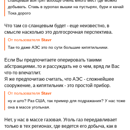
сланцевый вон грят вообще очень много мест где можно
добывать. Ставь в эуропах вышки на пустырях, бури и качай
Тока дорого
Что там со сланцевым будет - еще неизвестно, в
смысле насколько это долгосрочная перспектива.
От пользователя
Stavr
Так-то даже АЭС это по сути большие кипятильники.
Если Вы предпочитаете оперировать такими
абстракциями..то и рассуждать не о чем, вряд ли Вас
что-то впечатлит.
Я же предпочитаю считать, что АЭС - сложнейшее
сооружение, а кипятильник - это простой прибор.
От пользователя
Stavr
ну и што? Раз США, так пример для подражания? У нас тоже
она в массе угольная.
Нет, у нас в массе газовая. Уголь газ передавливает
только в тех регионах, где ведется его добыча, как в