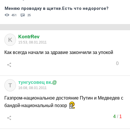
Меняю проводку в щитке.Есть что недорогое?
451
25
KontrRev
K
15:53, 08.01.2011
Как всегда начали за здравие закончили за упокой
0
тунгусовец
вк
.@
Т
16:08, 08.01.2011
Газпром-национальное достояние Путин и Медведев с
бандой-национальный позор
4
/
1