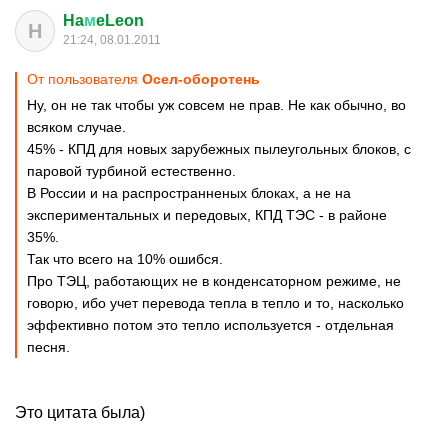
Ha
м
eLeon
H
21:24, 08.01.2011
От пользователя
Осел-оборотень
Ну, он не так чтобы уж совсем не прав. Не как обычно, во
всяком случае.
45% - КПД для новых зарубежных пылеугольных блоков, с
паровой турбиной естественно.
В России и на распространненых блоках, а не на
экспериментальных и передовых, КПД ТЭС - в районе
35%.
Так что всего на 10% ошибся.
Про ТЭЦ, работающих не в конденсаторном режиме, не
говорю, ибо учет перевода тепла в тепло и то, насколько
эффективно потом это тепло используется - отдельная
песня.
Это цитата была)