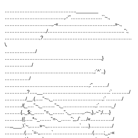
……………………………………..________
………………………………,.-‘"……………….``~.,
………………………..,.-«……………………………..»-.,
…………………….,/………………………………………..":,
…………………,?………………………………………………
\,
………………./
…………………………………………………..,}
……………../
………………………………………………,:`^`..}
……………/
……………………………………………,:"………/
…………..?…..__…………………………………..:`………../
…………./__.(….."~-,_…………………………,:`………./
………../(_…."~,_…….."~,_………………..,:`…….._/
……….{.._$;_……"=,_……."-,_…….,.-~-,},.~";/….}
………..((…..*~_……."=-._……";,,./`…./«…………../
…,,,___.\`~,……»~.,………………..`…..}…………../
…………(….`=-,,…….`……………………(……;_,,-«