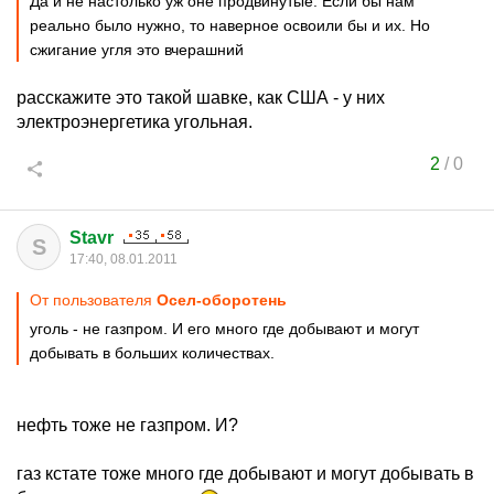
Да и не настолько уж оне продвинутые. Если бы нам
реально было нужно, то наверное освоили бы и их. Но
сжигание угля это вчерашний
расскажите это такой шавке, как США - у них
электроэнергетика угольная.
2
/
0
Stavr
S
17:40, 08.01.2011
От пользователя
Осел-оборотень
уголь - не газпром. И его много где добывают и могут
добывать в больших количествах.
нефть тоже не газпром. И?
газ кстате тоже много где добывают и могут добывать в