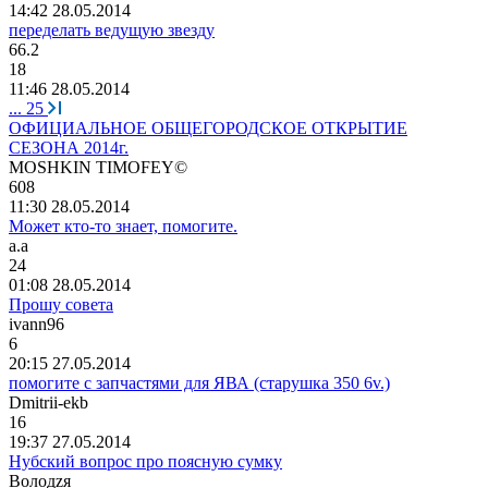
14:42 28.05.2014
переделать ведущую звезду
66.2
18
11:46 28.05.2014
...
25
ОФИЦИАЛЬНОЕ ОБЩЕГОРОДСКОЕ ОТКРЫТИЕ
СЕЗОНА 2014г.
MOSHKIN TIMOFEY©
608
11:30 28.05.2014
Может кто-то знает, помогите.
a.a
24
01:08 28.05.2014
Прошу совета
ivann96
6
20:15 27.05.2014
помогите с запчастями для ЯВА (старушка 350 6v.)
Dmitrii-ekb
16
19:37 27.05.2014
Нубский вопрос про поясную сумку
Волод
z
я