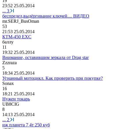
19
23:52 25.05.2014
...
3
беспредел,выдёргивание ключей.... ВИДЕО
mr.SERJ_BusOman
53
21:53 25.05.2014
КТМ-450 EXC
баллу
11
19:32 25.05.2014
Внимание, оставившим зеркала от Drag star
Zzzraza
5
18:34 25.05.2014
Угнанный мотоцикл. Как проверить при покупке?
Sonax
16
18:21 25.05.2014
Нужен токарь
UB8CIG
8
14:13 25.05.2014
...
2
иж планета 7 4т 250 куб