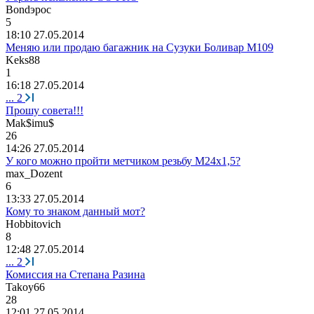
Bond
эрос
5
18:10 27.05.2014
Меняю или продаю багажник на Сузуки Боливар М109
Keks88
1
16:18 27.05.2014
...
2
Прошу совета!!!
Mak$imu$
26
14:26 27.05.2014
У кого можно пройти метчиком резьбу М24х1,5?
max_Dozent
6
13:33 27.05.2014
Кому то знаком данный мот?
Hobbitovich
8
12:48 27.05.2014
...
2
Комиссия на Степана Разина
Takoy66
28
12:01 27.05.2014