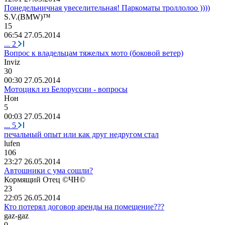
Понедельничная увеселительная! Паркоматы троллолоо ))))
S.V.(BMW)™
15
06:54 27.05.2014
...
2
Вопрос к владельцам тяжелых мото (боковой ветер)
Inviz
30
00:30 27.05.2014
Мотоцикл из Белоруссии - вопросы
Нон
5
00:03 27.05.2014
...
5
печальный опыт или как друг недругом стал
lufen
106
23:27 26.05.2014
Автошники с ума сошли?
Кормящий
Отец
©
ЧН
©
23
22:05 26.05.2014
Кто потерял договор аренды на помещение???
gaz-gaz
0