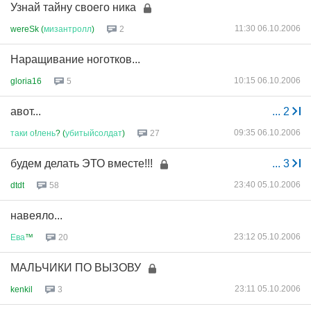
Узнай тайну своего ника
11:30 06.10.2006
wereSk (
мизантролл
)
2
Наращивание ноготков...
10:15 06.10.2006
gloria16
5
авот...
...
2
09:35 06.10.2006
таки
о
!
лень
? (
убитыйсолдат
)
27
будем делать ЭТО вместе!!!
...
3
23:40 05.10.2006
dtdt
58
навеяло...
23:12 05.10.2006
Ева
™
20
МАЛЬЧИКИ ПО ВЫЗОВУ
23:11 05.10.2006
kenkil
3