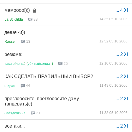
мамоооо!)))
...
4
14:35 05.10.2006
La Sc.Gilda
88
девачки))
12:52 05.10.2006
Rassel
13
резюме:
...
2
12:10 05.10.2006
таки
о
!
лень
? (
убитыйсолдат
)
25
КАК СДЕЛАТЬ ПРАВИЛЬНЫЙ ВЫБОР?
...
2
11:43 05.10.2006
гадкая
44
преглооосите, преглооосите даму
...
2
танцевать(с)
11:38 05.10.2006
Звёздочкина
31
всетаки...
...
2