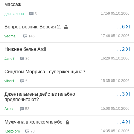
массаж
17:59 05.10.2006
для
салона
3
Вопрос возник. Версия 2.
...
6
17:48 05.10.2006
vedma_
145
Нижнее белье Ardi
...
2
16:29 05.10.2006
Jane7
36
Синдтом Морриса - суперженщина?
15:35 05.10.2006
vihor1
5
Джентельмены действитель6но
...
3
предпочитают?
15:08 05.10.2006
Axess
53
Мужчина в женском клубе
...
4
14:35 05.10.2006
Kostolom
78