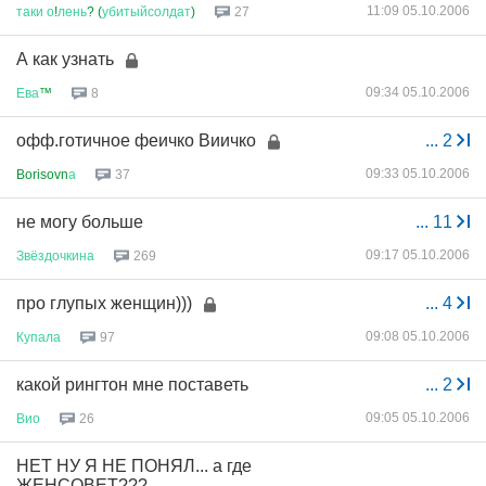
11:09 05.10.2006
таки
о
!
лень
? (
убитыйсолдат
)
27
А как узнать
09:34 05.10.2006
Ева
™
8
офф.готичное феичко Виичко
...
2
09:33 05.10.2006
Borisovn
а
37
не могу больше
...
11
09:17 05.10.2006
Звёздочкина
269
про глупых женщин)))
...
4
09:08 05.10.2006
Купала
97
какой рингтон мне поставеть
...
2
09:05 05.10.2006
Вио
26
НЕТ НУ Я НЕ ПОНЯЛ... а где
ЖЕНСОВЕТ???