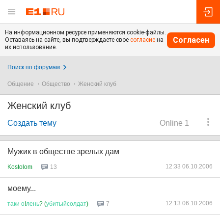
На информационном ресурсе применяются cookie-файлы.
Согласен
Оставаясь на сайте, вы подтверждаете свое
согласие
на
их использование.
Поиск по форумам
Общение
Общество
Женский клуб
Женский клуб
Создать тему
Online 1
Мужик в обществе зрелых дам
12:33 06.10.2006
Kostolom
13
моему...
12:13 06.10.2006
таки
о
!
лень
? (
убитыйсолдат
)
7