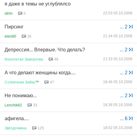
я даже в темы не углублялсо
22:03 05.10.2006
strim
5
Пирсинг
...
2
21:34 05.10.2006
elen80
26
Депрессия... Впервые. Что делать?
...
2
21:33 05.10.2006
Конопатая
Заморочка
48
А что делают женщины когда....
...
2
18:46 05.10.2006
Солнечная
Зайка
™
47
Не понимаю...
...
2
18:36 05.10.2006
Lenchik82
33
афигела....
...
6
18:02 05.10.2006
Звёздочкина
125