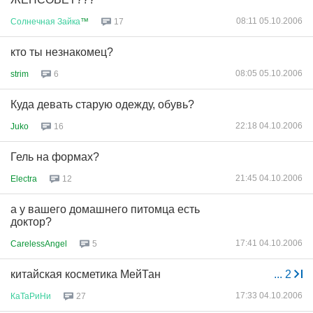
08:11 05.10.2006
Солнечная
Зайка
™
17
кто ты незнакомец?
08:05 05.10.2006
strim
6
Куда девать старую одежду, обувь?
22:18 04.10.2006
Juko
16
Гель на формах?
21:45 04.10.2006
Electra
12
а у вашего домашнего питомца есть
доктор?
17:41 04.10.2006
CarelessAngel
5
китайская косметика МейТан
...
2
17:33 04.10.2006
КаТаРиНи
27