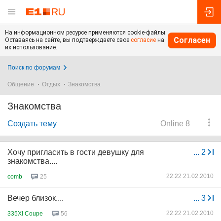
На информационном ресурсе применяются cookie-файлы.
Согласен
Оставаясь на сайте, вы подтверждаете свое
согласие
на
их использование.
Поиск по форумам
Общение
Отдых
Знакомства
Знакомства
Создать тему
Online 8
Хочу пригласить в гости девушку для
...
2
знакомства....
22:22 21.02.2010
comb
25
Вечер близок....
...
3
22:22 21.02.2010
335XI Coupe
56