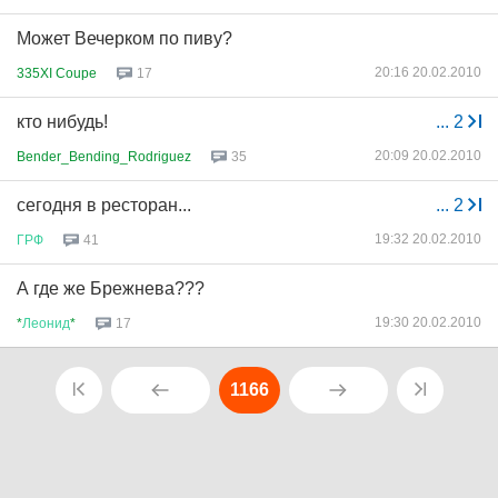
Может Вечерком по пиву?
20:16 20.02.2010
335XI Coupe
17
кто нибудь!
...
2
20:09 20.02.2010
Bender_Bending_Rodriguez
35
сегодня в ресторан...
...
2
19:32 20.02.2010
ГРФ
41
А где же Брежнева???
19:30 20.02.2010
*
Леонид
*
17
1166