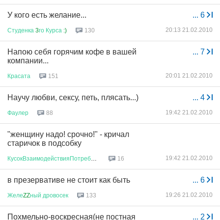
У кого есть желание...
...
6
20:13 21.02.2010
Студенка
3
го
Курса
:)
130
Напою себя горячим кофе в вашей
...
7
компании...
20:01 21.02.2010
Красата
151
Научу любви, сексу, петь, плясать...)
...
4
19:42 21.02.2010
Фаулер
88
"женщину надо! срочно!" - кричал
старичок в подсобку
19:42 21.02.2010
КусокВзаимодействияПотребносте
...
16
в презервативе не стоит как быть
...
6
19:26 21.02.2010
Желе
ZZ
ный
дровосек
133
Похмельно-воскресная(не постная
...
2