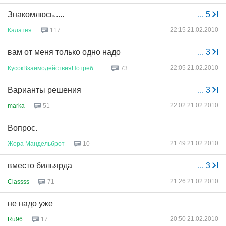
Знакомлюсь.....
...
5
22:15 21.02.2010
Калатея
117
вам от меня только одно надо
...
3
22:05 21.02.2010
КусокВзаимодействияПотребносте
...
73
Варианты решения
...
3
22:02 21.02.2010
marka
51
Вопрос.
21:49 21.02.2010
Жора
Мандельброт
10
вместо бильярда
...
3
21:26 21.02.2010
Classss
71
не надо уже
20:50 21.02.2010
Ru96
17