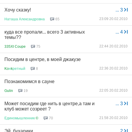
Хочу сказку!
...
3
23:09 20.02.2010
Наташа
Александровна
65
куда все пропали... всего 3 активных
...
4
темы??
22:44 20.02.2010
335XI Coupe
75
Посидим в центре, в моей джакузе
22:36 20.02.2010
Ko
н
k
ретный
8
Познакомимся в сауне
22:05 20.02.2010
Gulin
19
Может посидим где нить в центре,а там и
...
3
клуб может созреет ?
21:58 20.02.2010
Единомышленник
©
70
Эй, бухарики
...
2