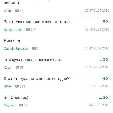
нифига)
17:37 21.02.2010
XFile
48
Захотелось молодого женского тела
...
8
17:15 21.02.2010
Ko
н
k
ретный
187
Бильярд
16:42 21.02.2010
Captain Fantastic
7
"кто куда пошел, пригласит ли..
...
3
15:24 21.02.2010
Xeon
55
Кто нить куда нить пошёл сегодня?
...
14
13:17 21.02.2010
XFile
334
Зе Юниверс)
...
3
13:04 21.02.2010
Фаулер
63