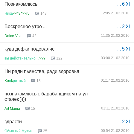
Познакомлюсь
...
6
12:05 21.02.2010
Ника
<<*8*>>ru
143
Воскресное утро ...
...
2
11:35 21.02.2010
Dolce-Vita
42
куда дефки подевалис
...
5
03:00 21.02.2010
вы
действительно
...???
122
Ни ради пьянства, ради здоровья
01:17 21.02.2010
Ko
н
k
ретный
18
познакомлюсь с барабанщиком на ул
стачек ))))
01:11 21.02.2010
Art Mama
15
здрасти
...
2
00:54 21.02.2010
Обычный
Мужик
25