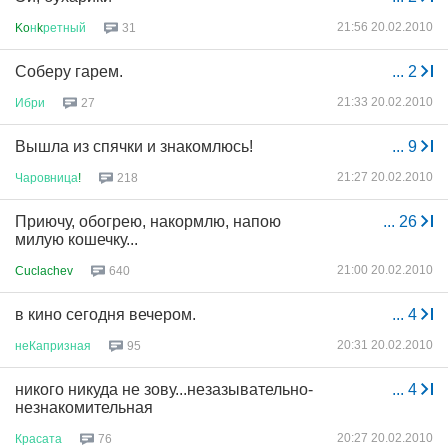
21:56 20.02.2010
Ko
н
k
ретный
31
Соберу гарем.
...
2
21:33 20.02.2010
Ибри
27
Вышла из спячки и знакомлюсь!
...
9
21:27 20.02.2010
Чаровница
!
218
Приючу, обогрею, накормлю, напою
...
26
милую кошечку...
21:00 20.02.2010
Cuclachev
640
в кино сегодня вечером.
...
4
20:31 20.02.2010
неКапризная
95
никого никуда не зову...незазывательно-
...
4
незнакомительная
20:27 20.02.2010
Красата
76