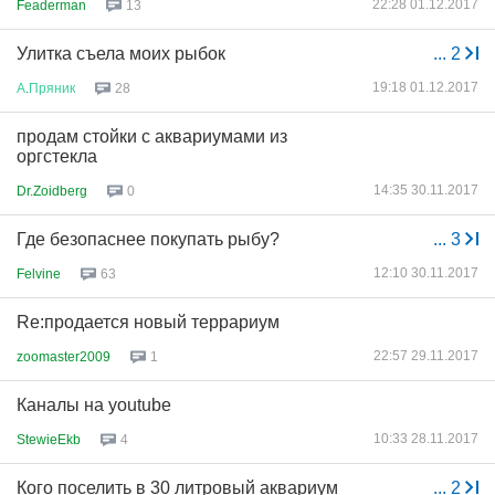
22:28 01.12.2017
Feaderman
13
Улитка съела моих рыбок
...
2
19:18 01.12.2017
А
.
Пряник
28
продам стойки с аквариумами из
оргстекла
14:35 30.11.2017
Dr.Zoidberg
0
Где безопаснее покупать рыбу?
...
3
12:10 30.11.2017
Felvine
63
Re:продается новый террариум
22:57 29.11.2017
zoomaster2009
1
Каналы на youtube
10:33 28.11.2017
StewieEkb
4
Кого поселить в 30 литровый аквариум
...
2