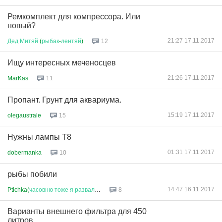
Ремкомплект для компрессора. Или
новый?
21:27 17.11.2017
Дед
Митяй
(
рыбак
-
лентяй
)
12
Ищу интересных меченосцев
21:26 17.11.2017
MarKas
11
Пропант. Грунт для аквариума.
15:19 17.11.2017
olegaustrale
15
Нужны лампы Т8
01:31 17.11.2017
dobermanka
10
рыбы побили
14:47 16.11.2017
Ptichka(
часовню
тоже
я
развали
...
8
Варианты внешнего фильтра для 450
литров.