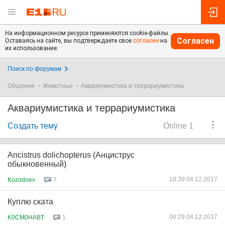
На информационном ресурсе применяются cookie-файлы.
Согласен
Оставаясь на сайте, вы подтверждаете свое
согласие
на
их использование.
Поиск по форумам
Общение
Животные
Аквариумистика и террариумистика
Аквариумистика и террариумистика
Создать тему
Online 1
Ancistrus dolichopterus (Анциструс
обыкновенный)
10:39 04.12.2017
Kozodoev
7
Куплю ската
00:29 04.12.2017
K0CM0HABT
1