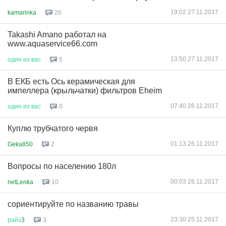
19:02 27.11.2017
kamarinka
26
Takashi Amano работал на
www.aquaservice66.com
13:50 27.11.2017
один
из
вас
5
В ЕКБ есть Ось керамическая для
импеллера (крыльчатки) фильтров Eheim
07:40 26.11.2017
один
из
вас
0
Куплю трубчатого червя
01:13 26.11.2017
Geka850
2
Вопросы по населению 180л
00:03 26.11.2017
netLenka
10
сориентируйте по названию травы
23:30 25.11.2017
райз
3
3