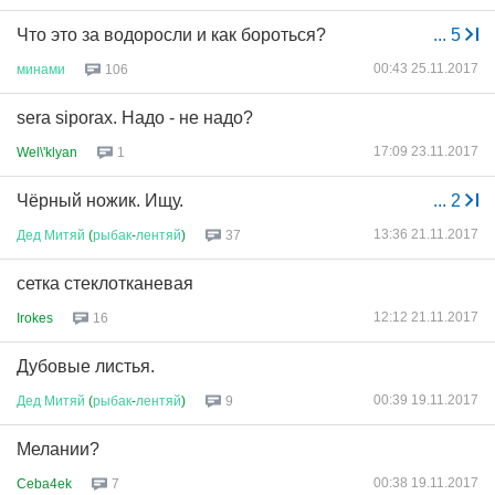
Что это за водоросли и как бороться?
...
5
00:43 25.11.2017
минами
106
sera siporax. Надо - не надо?
17:09 23.11.2017
Wel\'klyan
1
Чёрный ножик. Ищу.
...
2
13:36 21.11.2017
Дед
Митяй
(
рыбак
-
лентяй
)
37
сетка стеклотканевая
12:12 21.11.2017
Irokes
16
Дубовые листья.
00:39 19.11.2017
Дед
Митяй
(
рыбак
-
лентяй
)
9
Мелании?
00:38 19.11.2017
Ceba4ek
7