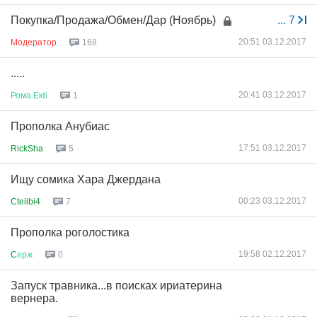
Покупка/Продажа/Обмен/Дар (Ноябрь)
...
7
20:51 03.12.2017
Модератор
168
.....
20:41 03.12.2017
Рома
Екб
1
Прополка Анубиас
17:51 03.12.2017
RickSha
5
Ищу сомика Хара Джердана
00:23 03.12.2017
Cteiibi4
7
Прополка роголостика
19:58 02.12.2017
C
ерж
0
Запуск травника...в поисках ириатерина
вернера.