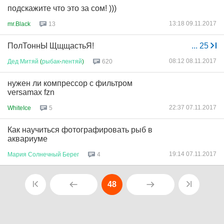
подскажите что это за сом! )))
13:18 09.11.2017
mr.Black
13
ПолТоннЫ ЩщщастьЯ!
...
25
08:12 08.11.2017
Дед
Митяй
(
рыбак
-
лентяй
)
620
нужен ли компрессор с фильтром
versamax fzn
22:37 07.11.2017
WhiteIce
5
Как научиться фотографировать рыб в
аквариуме
19:14 07.11.2017
Мария
Солнечный
Берег
4
48