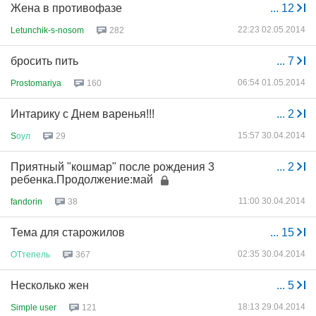
Жена в противофазе
...
12
22:23 02.05.2014
Letunchik-s-nosom
282
бросить пить
...
7
06:54 01.05.2014
Prostomariya
160
Интарику с Днем варенья!!!
...
2
15:57 30.04.2014
S
оул
29
Приятный "кошмар" после рождения 3
...
2
ребенка.Продолжение:май
11:00 30.04.2014
fandorin
38
Тема для старожилов
...
15
02:35 30.04.2014
ОТтепель
367
Несколько жен
...
5
18:13 29.04.2014
Simple user
121