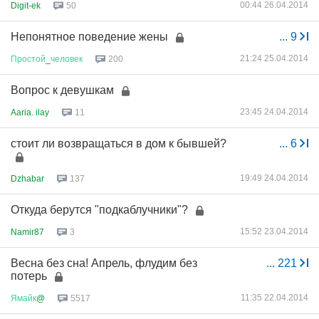
00:44 26.04.2014
Digit-ek
50
Непонятное поведение жены
...
9
21:24 25.04.2014
Простой
_
человек
200
Вопрос к девушкам
23:45 24.04.2014
Aaria. ilay
11
стоит ли возвращаться в дом к бывшей?
...
6
19:49 24.04.2014
Dzhabar
137
Откуда берутся "подкаблучники"?
15:52 23.04.2014
Namir87
3
Весна без сна! Апрель, флудим без
...
221
потерь
11:35 22.04.2014
Ямайк
@
5517