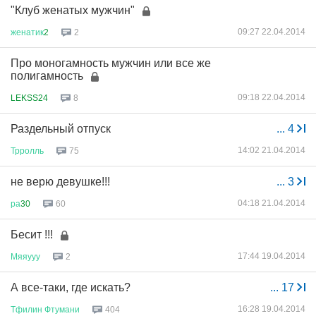
"Клуб женатых мужчин"
09:27 22.04.2014
женатик
2
2
Про моногамность мужчин или все же
полигамность
09:18 22.04.2014
LEKSS24
8
Раздельный отпуск
...
4
14:02 21.04.2014
Трролль
75
не верю девушке!!!
...
3
04:18 21.04.2014
ра
30
60
Бесит !!!
17:44 19.04.2014
Мяяууу
2
А все-таки, где искать?
...
17
16:28 19.04.2014
Тфилин
Фтумани
404