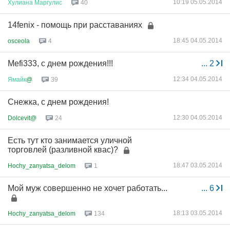
10:19 05.05.2014
Хулиана
Маргулис
40
14fenix - помощь при расставаниях
18:45 04.05.2014
osceola
4
Mefi333, с днем рождения!!!
...
2
12:34 04.05.2014
Ямайк
@
39
Снежка, с днем рождения!
12:30 04.05.2014
Dolcevit@
24
Есть тут кто занимается уличной
торговлей (разливной квас)?
18:47 03.05.2014
Hochy_zanyatsa_delom
1
Мой муж совершенно не хочет работать...
...
6
18:13 03.05.2014
Hochy_zanyatsa_delom
134