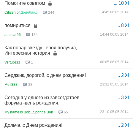
Помогите советом
...
10
14:45 06.05.2014
Citizen of
ДойчЛянд
244
помириться
...
8
14:44 06.05.2014
autocar96
184
Как повар звезду Героя получил,
Интересная история
00:05 06.05.2014
Vertuozzz
1
Серджик, дорогой, с днем рождения!
...
2
23:32 05.05.2014
Mefi333
38
Сегодня у одного из завсегдатаев
...
3
форума -день рождения.
23:10 05.05.2014
My name is Bob...Sponge Bob
65
Дольча, с Днем рождения!
...
2