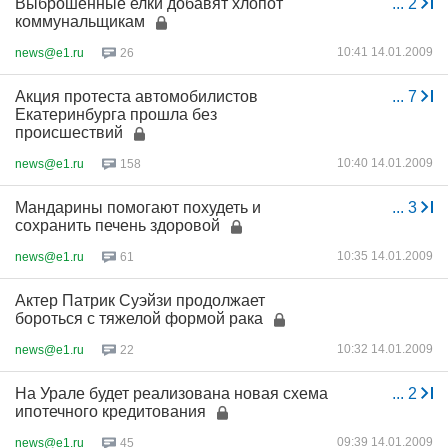
Выброшенные елки добавят хлопот
...
2
коммунальщикам
10:41 14.01.2009
news@e1.ru
26
Акция протеста автомобилистов
...
7
Екатеринбурга прошла без
происшествий
10:40 14.01.2009
news@e1.ru
158
Мандарины помогают похудеть и
...
3
сохранить печень здоровой
10:35 14.01.2009
news@e1.ru
61
Актер Патрик Суэйзи продолжает
бороться с тяжелой формой рака
10:32 14.01.2009
news@e1.ru
22
На Урале будет реализована новая схема
...
2
ипотечного кредитования
09:39 14.01.2009
news@e1.ru
45