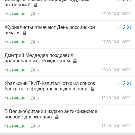
автопрома"
23:09 13.01.2009
news@e1.ru
25
Журналисты отмечают День российской
...
2
печати
22:59 13.01.2009
news@e1.ru
28
Дмитрий Медведев поздравил
православных с Рождеством
20:43 13.01.2009
news@e1.ru
20
Уральский "КИТ-Кэпитал" открыл список
...
2
банкротств федеральных девелопер
18:20 13.01.2009
news@e1.ru
28
В Великобритании издано антикризисное
пособие для женщин
16:30 13.01.2009
news@e1.ru
14