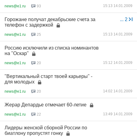
15:13 14.01.2009
news@e1.ru
93
Горожане получат декабрьские счета за
...
2
телефон с задержкой
15:13 14.01.2009
news@e1.ru
25
Россию исключили из списка номинантов
на "Оскар"
15:12 14.01.2009
news@e1.ru
20
"Вертикальный старт твоей карьеры" -
для молодых
14:02 14.01.2009
news@e1.ru
20
Жерар Депардье отмечает 60-летие
13:49 14.01.2009
news@e1.ru
22
Лидеры женской сборной России по
биатлону пропустят гонку