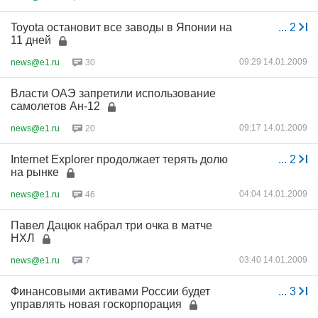
Toyota остановит все заводы в Японии на
...
2
11 дней
09:29 14.01.2009
news@e1.ru
30
Власти ОАЭ запретили использование
самолетов Ан-12
09:17 14.01.2009
news@e1.ru
20
Internet Explorer продолжает терять долю
...
2
на рынке
04:04 14.01.2009
news@e1.ru
46
Павел Дацюк набрал три очка в матче
НХЛ
03:40 14.01.2009
news@e1.ru
7
Финансовыми активами России будет
...
3
управлять новая госкорпорация