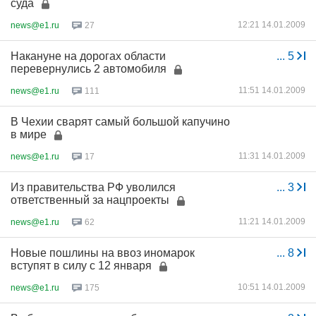
суда
12:21 14.01.2009
news@e1.ru
27
Накануне на дорогах области
...
5
перевернулись 2 автомобиля
11:51 14.01.2009
news@e1.ru
111
В Чехии сварят самый большой капучино
в мире
11:31 14.01.2009
news@e1.ru
17
Из правительства РФ уволился
...
3
ответственный за нацпроекты
11:21 14.01.2009
news@e1.ru
62
Новые пошлины на ввоз иномарок
...
8
вступят в силу с 12 января
10:51 14.01.2009
news@e1.ru
175