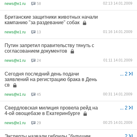
02:13 14.01.2009
news@e1.ru
58
Британские защитники животных начали
кампанию "за раздевание" собак
01:16 14.01.2009
news@e1.ru
13
Путин запретил правительству тянуть с
согласованием документов
01:11 14.01.2009
news@e1.ru
24
Сегодня последний день подачи
...
2
заявлений на регистрацию брака в День
св
00:31 14.01.2009
news@e1.ru
45
Свердловская милиция провела рейд на
...
2
4-ой овощебазе в Екатеринбурге
00:25 14.01.2009
news@e1.ru
29
Эксперты назвали гибриды "будущим
...
2