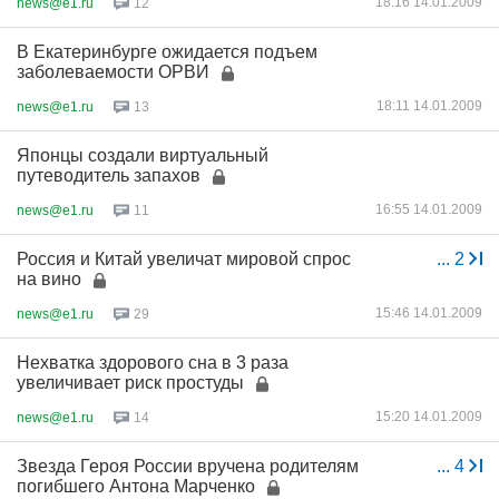
18:16 14.01.2009
news@e1.ru
12
В Екатеринбурге ожидается подъем
заболеваемости ОРВИ
18:11 14.01.2009
news@e1.ru
13
Японцы создали виртуальный
путеводитель запахов
16:55 14.01.2009
news@e1.ru
11
Россия и Китай увеличат мировой спрос
...
2
на вино
15:46 14.01.2009
news@e1.ru
29
Нехватка здорового сна в 3 раза
увеличивает риск простуды
15:20 14.01.2009
news@e1.ru
14
Звезда Героя России вручена родителям
...
4
погибшего Антона Марченко