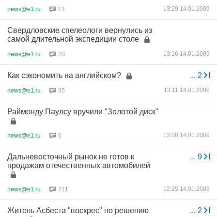
13:29 14.01.2009
news@e1.ru
11
Свердловские спелеологи вернулись из
самой длительной экспедиции столе
13:16 14.01.2009
news@e1.ru
20
Как сэкономить на английском?
...
2
13:11 14.01.2009
news@e1.ru
35
Раймонду Паулсу вручили "Золотой диск"
13:08 14.01.2009
news@e1.ru
6
Дальневосточный рынок не готов к
...
9
продажам отечественных автомобилей
12:25 14.01.2009
news@e1.ru
211
Житель Асбеста "воскрес" по решению
...
2