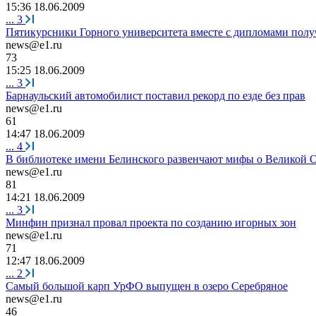
15:36 18.06.2009
...
3
Пятикурсники Горного университета вместе с дипломами полу
news@e1.ru
73
15:25 18.06.2009
...
3
Барнаульский автомобилист поставил рекорд по езде без прав
news@e1.ru
61
14:47 18.06.2009
...
4
В библиотеке имени Белинского развенчают мифы о Великой 
news@e1.ru
81
14:21 18.06.2009
...
3
Минфин признал провал проекта по созданию игорных зон
news@e1.ru
71
12:47 18.06.2009
...
2
Самый большой карп УрФО выпущен в озеро Серебряное
news@e1.ru
46