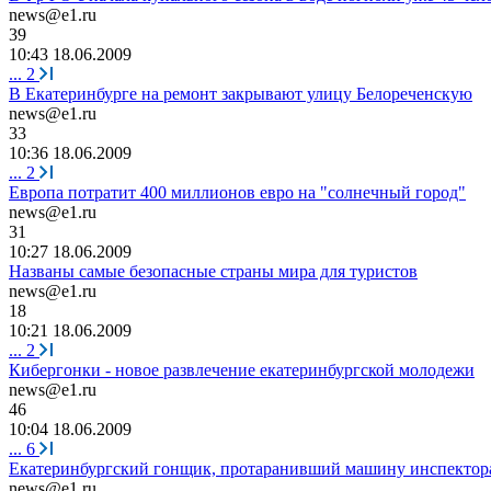
news@e1.ru
39
10:43 18.06.2009
...
2
В Екатеринбурге на ремонт закрывают улицу Белореченскую
news@e1.ru
33
10:36 18.06.2009
...
2
Европа потратит 400 миллионов евро на "солнечный город"
news@e1.ru
31
10:27 18.06.2009
Названы самые безопасные страны мира для туристов
news@e1.ru
18
10:21 18.06.2009
...
2
Кибергонки - новое развлечение екатеринбургской молодежи
news@e1.ru
46
10:04 18.06.2009
...
6
Екатеринбургский гонщик, протаранивший машину инспектор
news@e1.ru