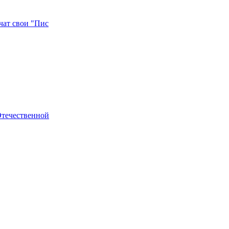
чат свои "Пис
Отечественной