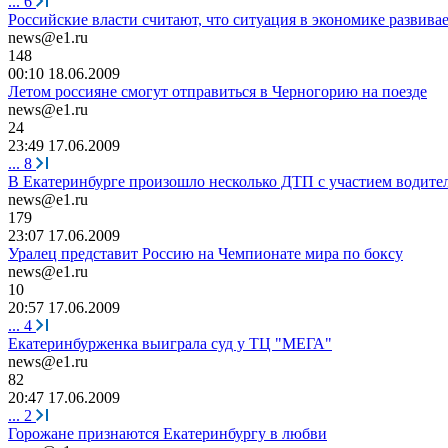
...
6
Российские власти считают, что ситуация в экономике развивае
news@e1.ru
148
00:10 18.06.2009
Летом россияне смогут отправиться в Черногорию на поезде
news@e1.ru
24
23:49 17.06.2009
...
8
В Екатеринбурге произошло несколько ДТП с участием водите
news@e1.ru
179
23:07 17.06.2009
Уралец представит Россию на Чемпионате мира по боксу
news@e1.ru
10
20:57 17.06.2009
...
4
Екатеринбурженка выиграла суд у ТЦ "МЕГА"
news@e1.ru
82
20:47 17.06.2009
...
2
Горожане признаются Екатеринбургу в любви