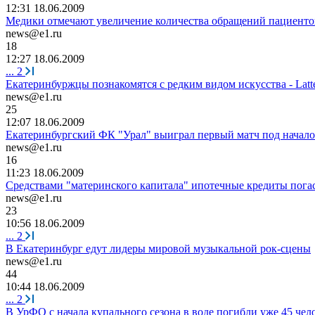
12:31 18.06.2009
Медики отмечают увеличение количества обращений пациенто
news@e1.ru
18
12:27 18.06.2009
...
2
Екатеринбуржцы познакомятся с редким видом искусства - Latte
news@e1.ru
25
12:07 18.06.2009
Екатеринбургский ФК "Урал" выиграл первый матч под начало
news@e1.ru
16
11:23 18.06.2009
Средствами "материнского капитала" ипотечные кредиты погас
news@e1.ru
23
10:56 18.06.2009
...
2
В Екатеринбург едут лидеры мировой музыкальной рок-сцены
news@e1.ru
44
10:44 18.06.2009
...
2
В УрФО с начала купального сезона в воде погибли уже 45 чел