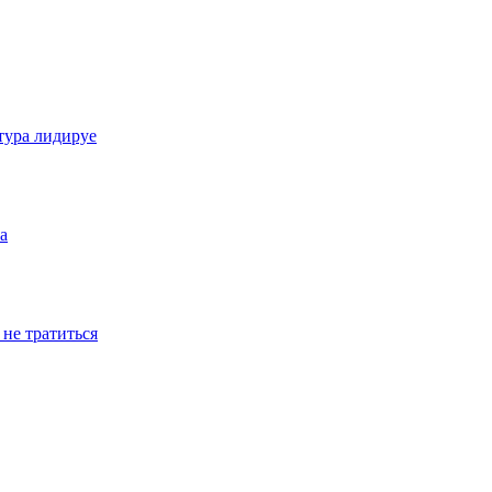
тура лидируе
а
не тратиться