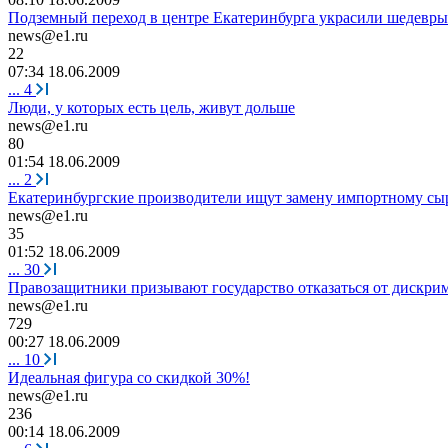
Подземный переход в центре Екатеринбурга украсили шедевры
news@e1.ru
22
07:34 18.06.2009
...
4
Люди, у которых есть цель, живут дольше
news@e1.ru
80
01:54 18.06.2009
...
2
Екатеринбургские производители ищут замену импортному сы
news@e1.ru
35
01:52 18.06.2009
...
30
Правозащитники призывают государство отказаться от дискри
news@e1.ru
729
00:27 18.06.2009
...
10
Идеальная фигура со скидкой 30%!
news@e1.ru
236
00:14 18.06.2009