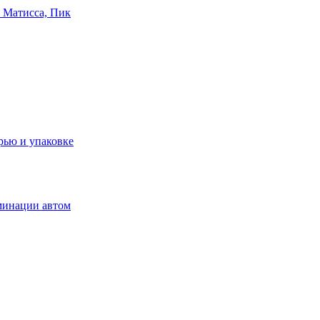
 Матисса, Пик
рью и упаковке
минации автом