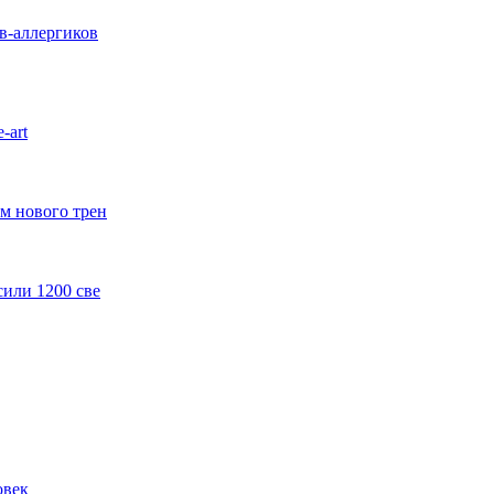
в-аллергиков
-art
м нового трен
или 1200 све
овек