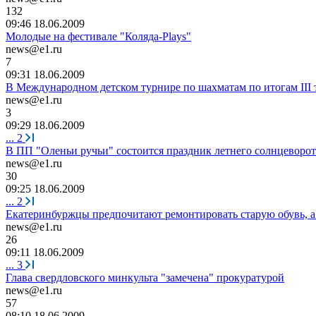
132
09:46 18.06.2009
Молодые на фестивале "Коляда-Plays"
news@e1.ru
7
09:31 18.06.2009
В Международном детском турнире по шахматам по итогам III 
news@e1.ru
3
09:29 18.06.2009
...
2
В ПП "Оленьи ручьи" состоится праздник летнего солнцеворот
news@e1.ru
30
09:25 18.06.2009
...
2
Екатеринбуржцы предпочитают ремонтировать старую обувь, а 
news@e1.ru
26
09:11 18.06.2009
...
3
Глава свердловского минкульта "замечена" прокуратурой
news@e1.ru
57
08:10 18.06.2009