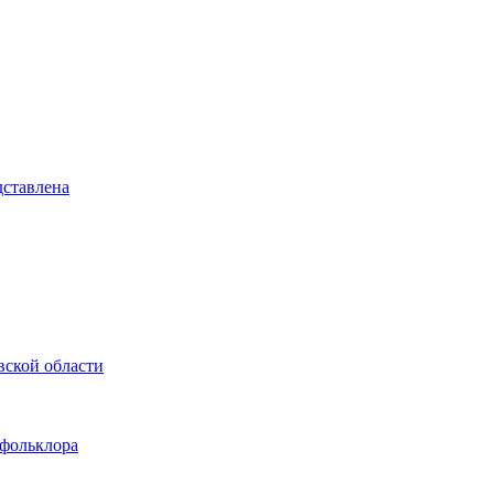
дставлена
вской области
 фольклора