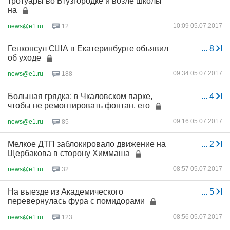
тротуары во Втузгородке и возле школы
на
10:09 05.07.2017
news@e1.ru
12
Генконсул США в Екатеринбурге объявил
...
8
об уходе
09:34 05.07.2017
news@e1.ru
188
Большая грядка: в Чкаловском парке,
...
4
чтобы не ремонтировать фонтан, его
09:16 05.07.2017
news@e1.ru
85
Мелкое ДТП заблокировало движение на
...
2
Щербакова в сторону Химмаша
08:57 05.07.2017
news@e1.ru
32
На выезде из Академического
...
5
перевернулась фура с помидорами
08:56 05.07.2017
news@e1.ru
123