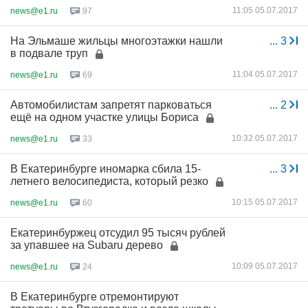
11:05 05.07.2017
news@e1.ru
97
На Эльмаше жильцы многоэтажки нашли
...
3
в подвале труп
11:04 05.07.2017
news@e1.ru
69
Автомобилистам запретят парковаться
...
2
ещё на одном участке улицы Бориса
10:32 05.07.2017
news@e1.ru
33
В Екатеринбурге иномарка сбила 15-
...
3
летнего велосипедиста, который резко
10:15 05.07.2017
news@e1.ru
60
Екатеринбуржец отсудил 95 тысяч рублей
за упавшее на Subaru дерево
10:09 05.07.2017
news@e1.ru
24
В Екатеринбурге отремонтируют