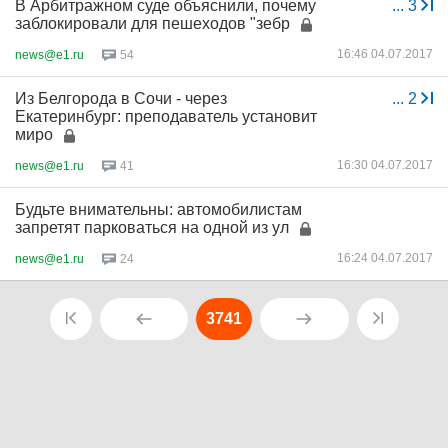
В Арбитражном суде объяснили, почему
...
3
заблокировали для пешеходов "зебр
16:46 04.07.2017
news@e1.ru
54
Из Белгорода в Сочи - через
...
2
Екатеринбург: преподаватель установит
миро
16:30 04.07.2017
news@e1.ru
41
Будьте внимательны: автомобилистам
запретят парковаться на одной из ул
16:24 04.07.2017
news@e1.ru
24
3741