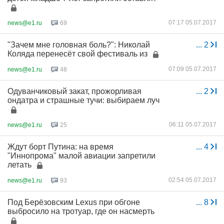
07:17 05.07.2017
news@e1.ru
69
"Зачем мне головная боль?": Николай
...
2
Коляда перенесёт свой фестиваль из
07:09 05.07.2017
news@e1.ru
48
Одуванчиковый закат, прожорливая
...
2
ондатра и страшные тучи: выбираем луч
06:11 05.07.2017
news@e1.ru
25
Ждут борт Путина: на время
...
4
"Иннопрома" малой авиации запретили
летать
02:54 05.07.2017
news@e1.ru
93
Под Берёзовским Lexus при обгоне
...
8
выбросило на тротуар, где он насмерть