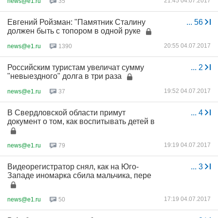
21:45 04.07.2017
news@e1.ru
35
Евгений Ройзман: "Памятник Сталину
...
56
должен быть с топором в одной руке
20:55 04.07.2017
news@e1.ru
1390
Российским туристам увеличат сумму
...
2
"невыездного" долга в три раза
19:52 04.07.2017
news@e1.ru
37
В Свердловской области примут
...
4
документ о том, как воспитывать детей в
19:19 04.07.2017
news@e1.ru
79
Видеорегистратор снял, как на Юго-
...
3
Западе иномарка сбила мальчика, пере
17:19 04.07.2017
news@e1.ru
50