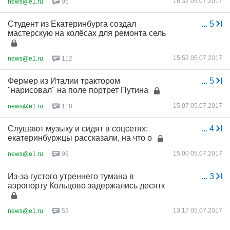
16:32 05.07.2017
news@e1.ru
95
Студент из Екатеринбурга создал
...
5
мастерскую на колёсах для ремонта сель
15:52 05.07.2017
news@e1.ru
112
Фермер из Италии трактором
...
5
"нарисовал" на поле портрет Путина
15:07 05.07.2017
news@e1.ru
118
Слушают музыку и сидят в соцсетях:
...
4
екатеринбуржцы рассказали, на что о
15:00 05.07.2017
news@e1.ru
99
Из-за густого утреннего тумана в
...
3
аэропорту Кольцово задержались десятк
13:17 05.07.2017
news@e1.ru
53