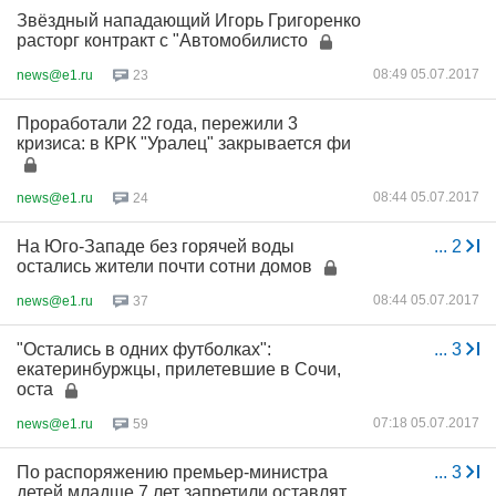
Звёздный нападающий Игорь Григоренко
расторг контракт с "Автомобилисто
08:49 05.07.2017
news@e1.ru
23
Проработали 22 года, пережили 3
кризиса: в КРК "Уралец" закрывается фи
08:44 05.07.2017
news@e1.ru
24
На Юго-Западе без горячей воды
...
2
остались жители почти сотни домов
08:44 05.07.2017
news@e1.ru
37
"Остались в одних футболках":
...
3
екатеринбуржцы, прилетевшие в Сочи,
оста
07:18 05.07.2017
news@e1.ru
59
По распоряжению премьер-министра
...
3
детей младше 7 лет запретили оставлят