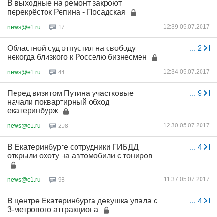
В выходные на ремонт закроют
перекрёсток Репина - Посадская
12:39 05.07.2017
news@e1.ru
17
Областной суд отпустил на свободу
...
2
некогда близкого к Росселю бизнесмен
12:34 05.07.2017
news@e1.ru
44
Перед визитом Путина участковые
...
9
начали поквартирный обход
екатеринбурж
12:30 05.07.2017
news@e1.ru
208
В Екатеринбурге сотрудники ГИБДД
...
4
открыли охоту на автомобили с тониров
11:37 05.07.2017
news@e1.ru
98
В центре Екатеринбурга девушка упала с
...
4
3-метрового аттракциона