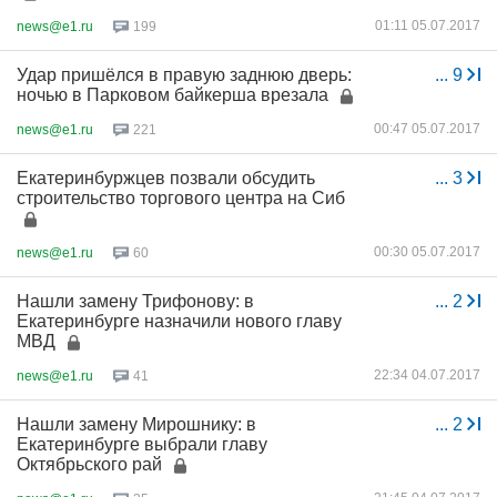
01:11 05.07.2017
news@e1.ru
199
Удар пришёлся в правую заднюю дверь:
...
9
ночью в Парковом байкерша врезала
00:47 05.07.2017
news@e1.ru
221
Екатеринбуржцев позвали обсудить
...
3
строительство торгового центра на Сиб
00:30 05.07.2017
news@e1.ru
60
Нашли замену Трифонову: в
...
2
Екатеринбурге назначили нового главу
МВД
22:34 04.07.2017
news@e1.ru
41
Нашли замену Мирошнику: в
...
2
Екатеринбурге выбрали главу
Октябрьского рай