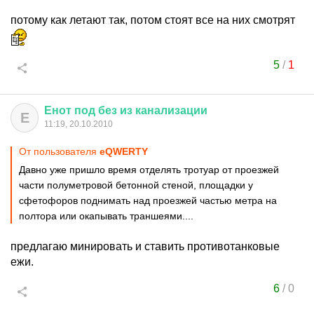
потому как летают так, потом стоят все на них смотрят
5
/
1
Енот
под
без
из
канализации
Е
11:19, 20.10.2010
От пользователя
еQWERTY
Давно уже пришло время отделять тротуар от проезжей
части полуметровой бетонной стеной, площадки у
сфетофоров поднимать над проезжей частью метра на
полтора или окапывать траншеями....
предлагаю минировать и ставить противотанковые
ежи.
6
/
0