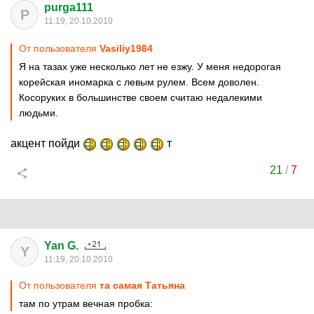
purga111
P
11:19, 20.10.2010
От пользователя
Vasiliy1984
Я на тазах уже несколько лет не езжу. У меня недорогая
корейская иномарка с левым рулем. Всем доволен.
Косоруких в большинстве своем считаю недалекими
людьми.
акцент пойди
т
21
/
7
Yan G.
Y
11:19, 20.10.2010
От пользователя
та самая Татьяна
там по утрам вечная пробка: