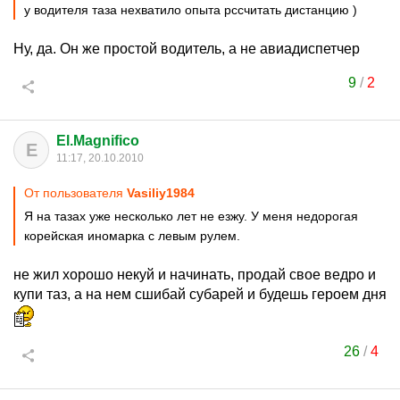
у водителя таза нехватило опыта рссчитать дистанцию )
Ну, да. Он же простой водитель, а не авиадиспетчер
9
/
2
El.Magnifico
E
11:17, 20.10.2010
От пользователя
Vasiliy1984
Я на тазах уже несколько лет не езжу. У меня недорогая
корейская иномарка с левым рулем.
не жил хорошо некуй и начинать, продай свое ведро и
купи таз, а на нем сшибай субарей и будешь героем дня
26
/
4