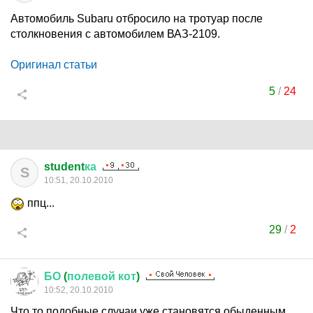
Автомобиль Subaru отбросило на тротуар после
столкновения с автомобилем ВАЗ-2109.
Оригинал статьи
5
/
24
student
ка
S
10:51, 20.10.2010
ппц...
29
/
2
БО
(
полевой
кот
)
10:52, 20.10.2010
Что то подобные случаи уже становятся обыденным