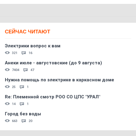
СЕЙЧАС ЧИТАЮТ
Электрики вопрос к вам
321
16
Анеки июле - августовские (до 9 августа)
7404
47
Нужна помощь по электрике в каркасном доме
25
1
Re: Племеннoй смoтр РOO CO ЦПС "УРАЛ"
14
1
Город без воды
663
20