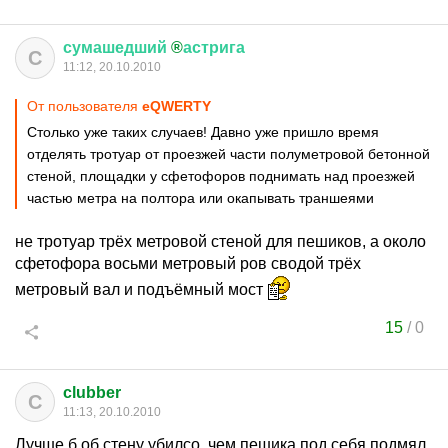
сумашедший
®
астрига
С
11:12, 20.10.2010
От пользователя
еQWERTY
Столько уже таких случаев! Давно уже пришло время
отделять тротуар от проезжей части полуметровой бетонной
стеной, площадки у сфетофоров поднимать над проезжей
частью метра на полтора или окапывать траншеями
не тротуар трёх метровой стеной для пешиков, а около
сфетофора восьми метровый ров сводой трёх
метровый вал и подъёмный мост
15
/
0
clubber
C
11:13, 20.10.2010
Лучше б об стену убилсо, чем пешика под себя подмял