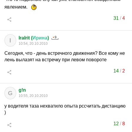
явлением.
31
/
4
IraIrit (
Ирина
)
I
10:54, 20.10.2010
Сегодня, что - день встречного движения? Все кому не
лень вылазят на встречку при левом повороте
14
/
2
g!n
G
10:55, 20.10.2010
у водителя таза нехватило опыта рссчитать дистанцию
)
12
/
8