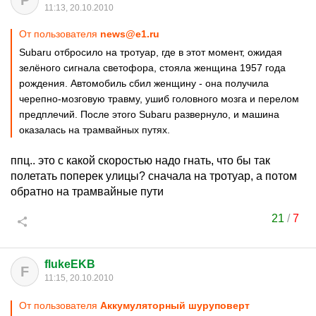
P
11:13, 20.10.2010
От пользователя
news@e1.ru
Subaru отбросило на тротуар, где в этот момент, ожидая
зелёного сигнала светофора, стояла женщина 1957 года
рождения. Автомобиль сбил женщину - она получила
черепно-мозговую травму, ушиб головного мозга и перелом
предплечий. После этого Subaru развернуло, и машина
оказалась на трамвайных путях.
ппц.. это с какой скоростью надо гнать, что бы так
полетать поперек улицы? сначала на тротуар, а потом
обратно на трамвайные пути
21
/
7
flukeEKB
F
11:15, 20.10.2010
От пользователя
Аккумуляторный шуруповерт