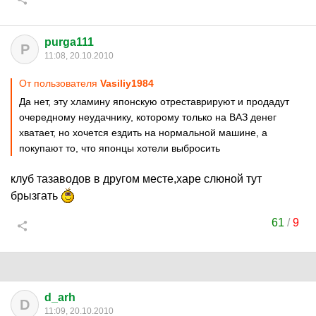
purga111
P
11:08, 20.10.2010
От пользователя
Vasiliy1984
Да нет, эту хламину японскую отреставрируют и продадут
очередному неудачнику, которому только на ВАЗ денег
хватает, но хочется ездить на нормальной машине, а
покупают то, что японцы хотели выбросить
клуб тазаводов в другом месте,харе слюной тут
брызгать
61
/
9
d_arh
D
11:09, 20.10.2010