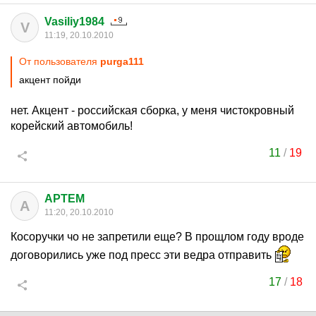
Vasiliy1984
V
11:19, 20.10.2010
От пользователя
purga111
акцент пойди
нет. Акцент - российская сборка, у меня чистокровный
корейский автомобиль!
11
/
19
APTEM
A
11:20, 20.10.2010
Косоручки чо не запретили еще? В прощлом году вроде
договорились уже под пресс эти ведра отправить
17
/
18