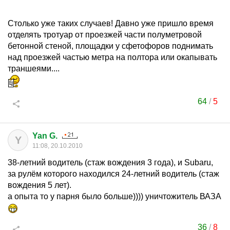
Столько уже таких случаев! Давно уже пришло время
отделять тротуар от проезжей части полуметровой
бетонной стеной, площадки у сфетофоров поднимать
над проезжей частью метра на полтора или окапывать
траншеями....
64
/
5
Yan G.
Y
11:08, 20.10.2010
38-летний водитель (стаж вождения 3 года), и Subaru,
за рулём которого находился 24-летний водитель (стаж
вождения 5 лет).
а опыта то у парня было больше)))) уничтожитель ВАЗА
36
/
8