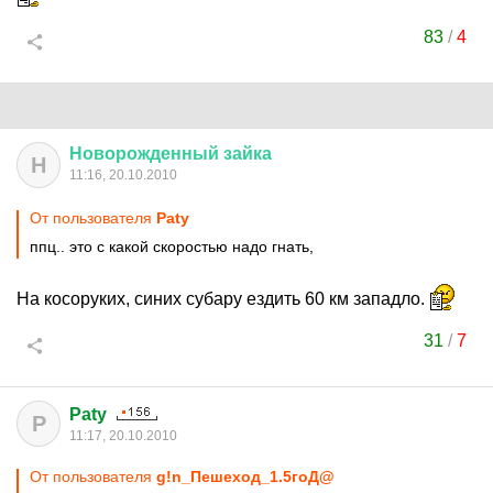
83
/
4
Новорожденный
зайка
Н
11:16, 20.10.2010
От пользователя
Paty
ппц.. это с какой скоростью надо гнать,
На косоруких, синих субару ездить 60 км западло.
31
/
7
Paty
P
11:17, 20.10.2010
От пользователя
g!n_Пешеход_1.5гоД@