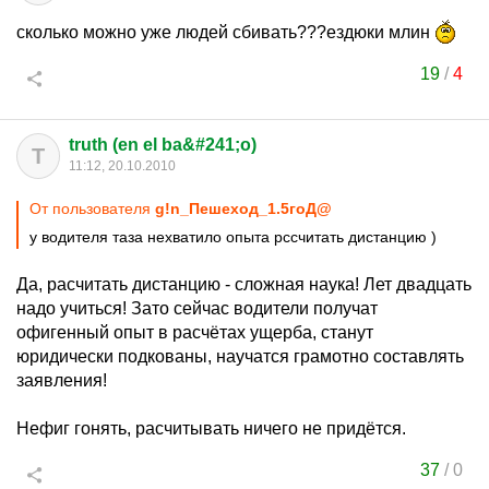
сколько можно уже людей сбивать???ездюки млин
19
/
4
truth (en el ba&#241;o)
T
11:12, 20.10.2010
От пользователя
g!n_Пешеход_1.5гоД@
у водителя таза нехватило опыта рссчитать дистанцию )
Да, расчитать дистанцию - сложная наука! Лет двадцать
надо учиться! Зато сейчас водители получат
офигенный опыт в расчётах ущерба, станут
юридически подкованы, научатся грамотно составлять
заявления!
Нефиг гонять, расчитывать ничего не придётся.
37
/
0