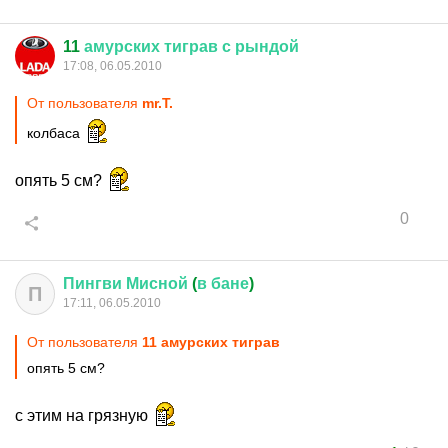
11
амурских
тиграв
с
рындой
17:08, 06.05.2010
От пользователя
mr.T.
колбаса
опять 5 см?
0
Пингви
Мисной
(
в
бане
)
П
17:11, 06.05.2010
От пользователя
11 амурских тиграв
опять 5 см?
с этим на грязную