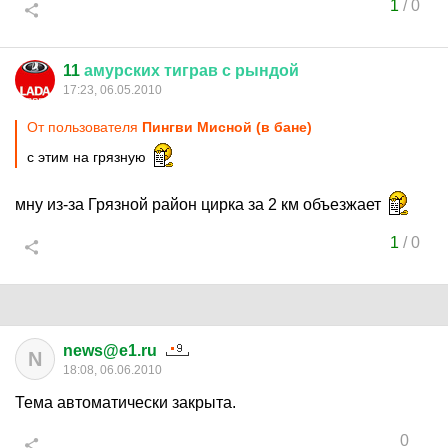
1
/
0
11
амурских
тиграв
с
рындой
17:23, 06.05.2010
От пользователя
Пингви Мисной (в бане)
с этим на грязную
мну из-за Грязной район цирка за 2 км объезжает
1
/
0
news@e1.ru
N
18:08, 06.06.2010
Тема автоматически закрыта.
0