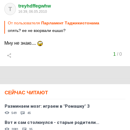
treyhdffegwhw
T
16:39, 06.05.2010
От пользователя
Парламент Таджикистонама
опять? ее не взорвали ешшо?
Мну не знаю....
1
/
0
СЕЙЧАС ЧИТАЮТ
Разминаем мозг: играем в "Ромашку" 3
549
45
Вот и сам столкнулся - старые родители...
2081
35