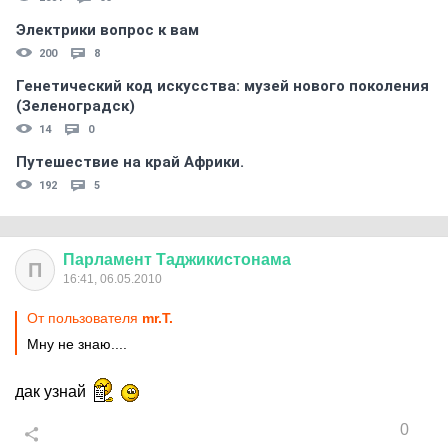
Электрики вопрос к вам
200
8
Генетический код искусства: музей нового поколения
(Зеленоградск)
14
0
Путешествие на край Африки.
192
5
Парламент
Таджикистонама
П
16:41, 06.05.2010
От пользователя
mr.T.
Мну не знаю....
дак узнай
0