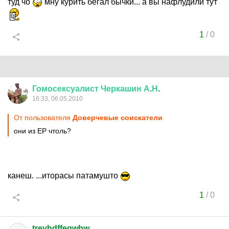
туд чо
мну курить бегал бычки... а вы нафлудили тут
1
/
0
Гомосексуалист
Черкашин
А
.
Н
.
16:33, 06.05.2010
От пользователя
Доверчевые соискатели
они из ЕР чтоль?
канеш. ...иторасы патамушто
1
/
0
treyhdffegwhw