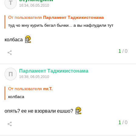
T
16:34, 06.05.2010
От пользователя
Парламент Таджикистонама
туд чо мну курить бегал бычки... а вы нафлудили тут
колбаса
1
/
0
Парламент
Таджикистонама
П
16:38, 06.05.2010
От пользователя
mr.T.
колбаса
опять? ее не взорвали ешшо?
1
/
0