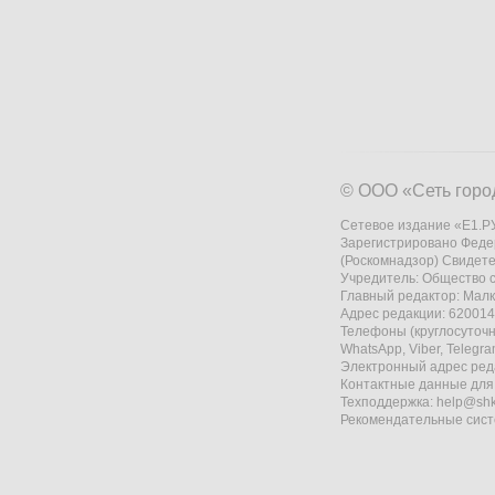
© ООО «Сеть горо
Сетевое издание «Е1.РУ
Зарегистрировано Феде
(Роскомнадзор) Свидете
Учредитель: Общество
Главный редактор: Мал
Адрес редакции: 620014,
Телефоны (круглосуточно
WhatsApp, Viber, Telegr
Электронный адрес ред
Контактные данные для
Техподдержка:
help@shk
Рекомендательные сис