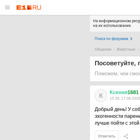
На информационном ресур
на их использование.
Поиск по форумам
Общение
Животные
Посоветуйте, 
Поможем, чем смо
Ксения
1681
К
15:39, 17.06.202
Добрый день! У со
эхогенности парени
лучше пойти с этой
Ответить