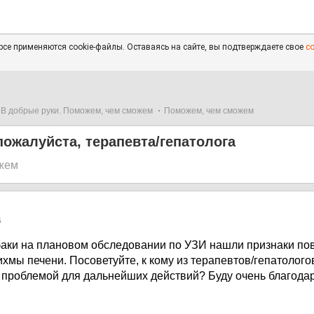
се применяются cookie-файлы. Оставаясь на сайте, вы подтверждаете свое
с
В добрые руки. Поможем, чем сможем
Поможем, чем сможем
пожалуйста, терапевта/гепатолога
жем
6
баки на плановом обследовании по УЗИ нашли признаки п
хмы печени. Посоветуйте, к кому из терапевтов/гепатолого
 проблемой для дальнейших действий? Буду очень благодар