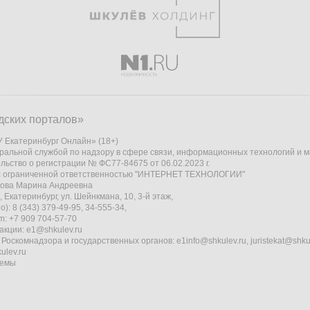
дских порталов»
 Екатеринбург Онлайн» (18+)
ральной службой по надзору в сфере связи, информационных технологий и 
льство о регистрации № ФС77-84675 от 06.02.2023 г.
 с ограниченной ответственностью "ИНТЕРНЕТ ТЕХНОЛОГИИ"
кова Марина Андреевна
 Екатеринбург, ул. Шейнкмана, 10, 3-й этаж,
): 8 (343) 379-49-95, 34-555-34,
am: +7 909 704-57-70
акции:
e1@shkulev.ru
 Роскомнадзора и государственных органов:
e1info@shkulev.ru
,
juristekat@shku
ulev.ru
темы