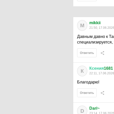
mikkii
M
21:50, 17.06.202
Давным давно к Та
специализируется,
Ответить
Ксения
1681
К
22:11, 17.06.202
Благодарю!
Ответить
Dari~
D
23:14, 17.06.202