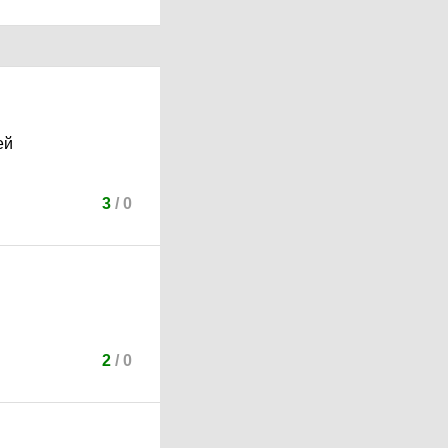
ей
3
/
0
2
/
0