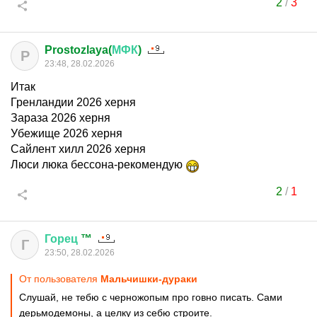
2
/
3
Prostozlaya(
МФК
)
P
23:48, 28.02.2026
Итак
Гренландии 2026 херня
Зараза 2026 херня
Убежище 2026 херня
Сайлент хилл 2026 херня
Люси люка бессона-рекомендую
2
/
1
Горец
™
Г
23:50, 28.02.2026
От пользователя
Мальчишки-дураки
Слушай, не тебю с черножопым про говно писать. Сами
дерьмодемоны, а целку из себю строите.