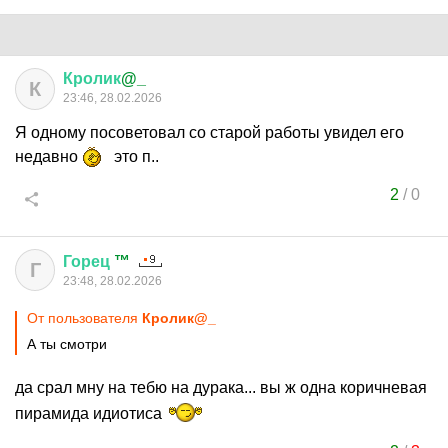
Кролик
@_
К
23:46, 28.02.2026
Я одному посоветовал со старой работы увидел его
недавно
это п..
2
/
0
Горец
™
Г
23:48, 28.02.2026
От пользователя
Кролик@_
А ты смотри
да срал мну на тебю на дурака... вы ж одна коричневая
пирамида идиотиса