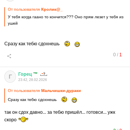
От пользователя
Кролик@_
У тебя когда гаано то кончится??? Оно прям лезет у тебя из
ушей
Сразу как тебю сдохнешь
0
/
1
Горец
™
Г
23:42, 28.02.2026
От пользователя
Мальчишки-дураки
Сразу как тебю сдохнешь
так он сдох давно... за тебю пришёл... готовси... ужк
скоро