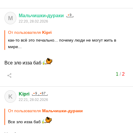
Мальчишки
-
дураки
М
22:20, 28.02.2026
От пользователя
Kipri
как-то всё это печально... почему люди не могут жить в
мире...
Все зло изза баб
1
/
2
Kipri
K
22:21, 28.02.2026
От пользователя
Мальчишки-дураки
Все зло изза баб