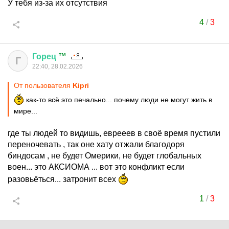
У тебя из-за их отсутствия
4
/
3
Горец
™
Г
22:40, 28.02.2026
От пользователя
Kipri
как-то всё это печально... почему люди не могут жить в
мире...
где ты людей то видишь, еврееев в своё время пустили
переночевать , так оне хату отжали благодоря
биндосам , не будет Омерики, не будет глобальных
воен... это АКСИОМА ... вот это конфликт если
разовьёться... затронит всех
1
/
3