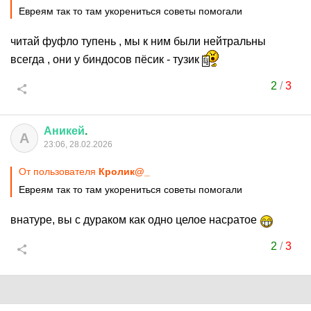
Евреям так то там укорениться советы помогали
читай фуфло тупень , мы к ним были нейтральны
всегда , они у биндосов пёсик - тузик
2
/
3
Аникей
.
А
23:06, 28.02.2026
От пользователя
Кролик@_
Евреям так то там укорениться советы помогали
внатуре, вы с дураком как одно целое насратое
2
/
3