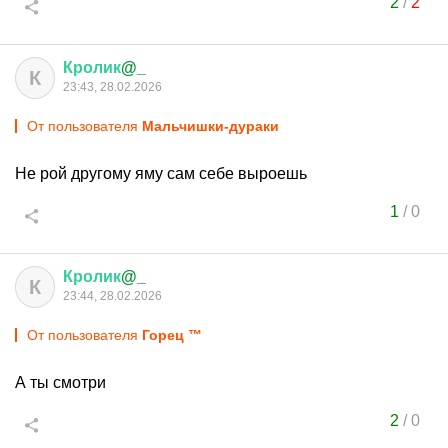
2
/
2
Кролик
@_
К
23:43, 28.02.2026
От пользователя
Мальчишки-дураки
Не рой другому яму сам себе выроешь
1
/
0
Кролик
@_
К
23:44, 28.02.2026
От пользователя
Горец ™
А ты смотри
2
/
0