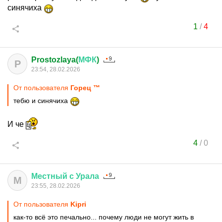
синячиха
1
/
4
Prostozlaya(
МФК
)
P
23:54, 28.02.2026
От пользователя
Горец ™
тебю и синячиха
И че
4
/
0
Местный
с
Урала
М
23:55, 28.02.2026
От пользователя
Kipri
как-то всё это печально... почему люди не могут жить в