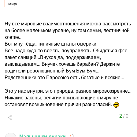
мире...
Ну все мировые взаимоотношения можна рассмотреть
на более маленьком уровне, ну там семьи, лестничной
клетке...
Вот мну тёща, типичные штаты омерики.
Все надо куда-то влезть, поуправлять. Обидеться фсе
пакет санкций...Внуков да, поддерживаем,
выкладываем... Внучек хочешь барабан? Держите
родители революционный Бум Бум Бум...
Родственники это Евросоюз есть богатые и всякие...
Это у нас внутри, это природа, разное мировоззрение...
Никакие законы, религии призывающие к миру не
остановят возникновение причин разногласий.
2
/
0
Мальчишки
-
дураки