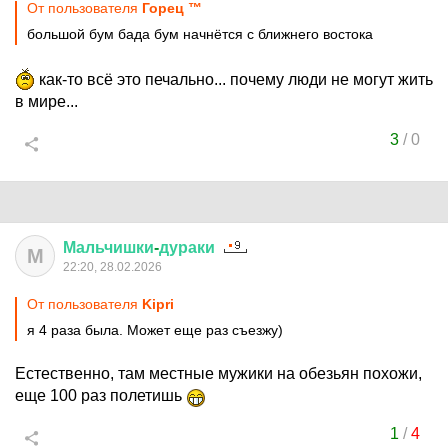
От пользователя
Горец ™
большой бум бада бум начнётся с ближнего востока
как-то всё это печально... почему люди не могут жить
в мире...
3
/
0
Мальчишки
-
дураки
М
22:20, 28.02.2026
От пользователя
Kipri
я 4 раза была. Может еще раз съезжу)
Естественно, там местные мужики на обезьян похожи,
еще 100 раз полетишь
1
/
4