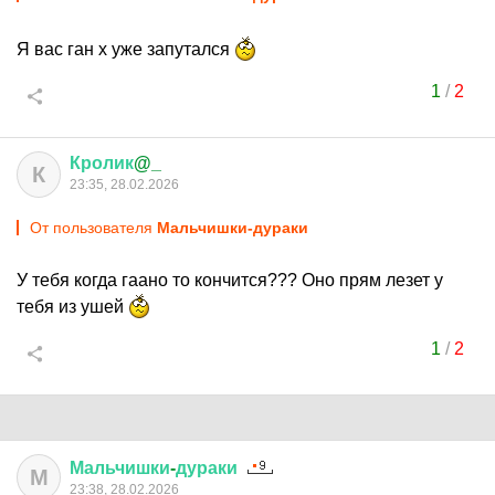
Я вас ган х уже запутался
1
/
2
Кролик
@_
К
23:35, 28.02.2026
От пользователя
Мальчишки-дураки
У тебя когда гаано то кончится??? Оно прям лезет у
тебя из ушей
1
/
2
Мальчишки
-
дураки
М
23:38, 28.02.2026