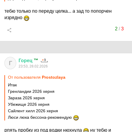
тебю только по переду целка... а зад то попорчен
изрядно
2
/
3
Горец
™
Г
23:53, 28.02.2026
От пользователя
Prostozlaya
Итак
Гренландии 2026 херня
Зараза 2026 херня
Убежище 2026 херня
Сайлент хилл 2026 херня
Люси люка бессона-рекомендую
рпять пробку из под водки нюхнула
ну тебю и