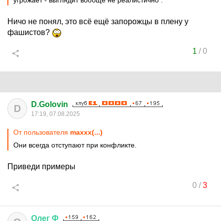
угрожает - выглядит вообще не реалистично .
Ничо не понял, это всё ещё запорожцы в плену у
фашистов?
1
/
0
D.Golovin
D
17:19, 07.08.2025
От пользователя
maxxx(...)
Они всегда отступают при конфликте.
Приведи примеры
0
/
3
Олег
Ф