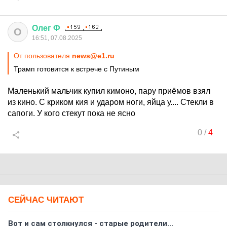
Олег
Ф
О
16:51, 07.08.2025
От пользователя
news@e1.ru
Трамп готовится к встрече с Путиным
Маленький мальчик купил кимоно, пару приёмов взял
из кино. С криком кия и ударом ноги, яйца у.... Стекли в
сапоги. У кого стекут пока не ясно
0
/
4
СЕЙЧАС ЧИТАЮТ
Вот и сам столкнулся - старые родители...