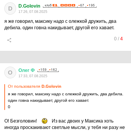
D.Golovin
D
17:26, 07.08.2025
я же говорил, максику надо с олежкой дружить, два
дебила. один говна накидывает, другой его хавает.
0
/
4
Олег
Ф
О
17:33, 07.08.2025
От пользователя
D.Golovin
я же говорил, максику надо с олежкой дружить, два дебила.
один говна накидывает, другой его хавает.
0
О! Безголовин!
Из вас двоих у Максика хоть
иногда проскакивают светлые мысли, у тебя ни разу не