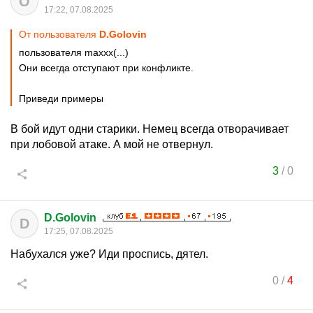
О
17:22, 07.08.2025
От пользователя
D.Golovin
пользователя maxxx(...)
Они всегда отступают при конфликте.
Приведи примеры
В бой идут одни старики. Немец всегда отворачивает
при лобовой атаке. А мой не отвернул.
3
/
0
D.Golovin
D
17:25, 07.08.2025
Набухался уже? Иди проспись, дятел.
0
/
4