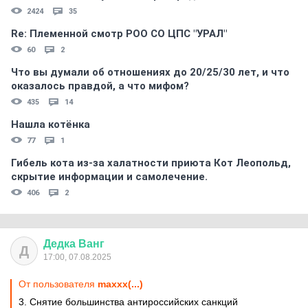
2424
35
Re: Племеннoй смoтр РOO CO ЦПС "УРАЛ"
60
2
Что вы думали об отношениях до 20/25/30 лет, и что
оказалось правдой, а что мифом?
435
14
Нашла котёнка
77
1
Гибель кота из-за халатности приюта Кот Леопольд,
скрытиe информации и самолечение.
406
2
Дедка
Ванг
Д
17:00, 07.08.2025
От пользователя
maxxx(...)
3. Снятие большинства антироссийских санкций