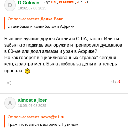
D.Golovin
D
18:02, 07.08.2025
От пользователя
Дедка Ванг
с талибами и каннибалами Африки
Бывшие лучшие друзья Англии и США, так-то. Или ты
забыл кто подкидывал оружие и тренировал душманов
в 80-ые или доил алмазы и уран в Африке?
Но как говорят в "цивилизованных странах"-сегодня
кент, а завтра мент. Была любовь за деньги, а теперь
пропала.
0
/
3
almost a jixer
A
18:05, 07.08.2025
От пользователя
news@e1.ru
Трамп готовится к встрече с Путиным