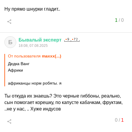
Ну прямо шнурки гладит..
1
/
0
Бывалый
эксперт
Б
18:08, 07.08.2025
От пользователя
maxxx(...)
Дедка Ванг
Африки
африканцы норм робяты. я
Ты откуда их знаешь? Это черные гиббоны, реально,
сын помогает корешку, по капусте кабачкам, фруктам,
..не у нас, .. Хуже индусов
0
/
1