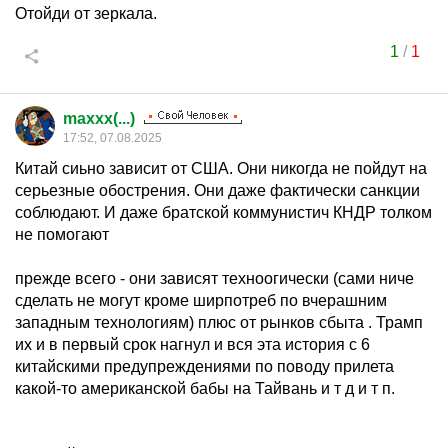
Отойди от зеркала.
1
/
1
maxxx(...)
17:52, 07.08.2025
Китай сиьно зависит от США. Они никогда не пойдут на
серьезные обострения. Они даже фактически санкции
соблюдают. И даже братской коммунистич КНДР толком
не помогают
прежде всего - они зависят техноогически (сами ниче
сделать не могут кроме ширпотреб по вчерашним
западным технологиям) плюс от рынков сбыта . Трамп
их и в первый срок нагнул и вся эта история с 6
китайскими предупреждениями по поводу прилета
какой-то американской бабы на Тайвань и т д и т п.