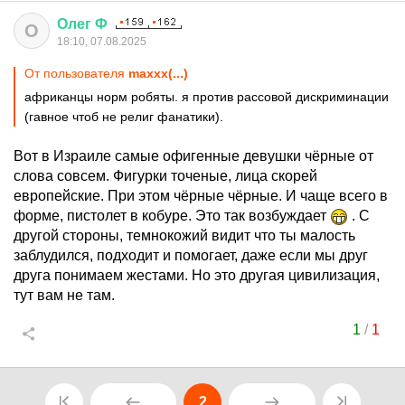
Олег
Ф
О
18:10, 07.08.2025
От пользователя
maxxx(...)
африканцы норм робяты. я против рассовой дискриминации
(гавное чтоб не религ фанатики).
Вот в Израиле самые офигенные девушки чёрные от
слова совсем. Фигурки точеные, лица скорей
европейские. При этом чёрные чёрные. И чаще всего в
форме, пистолет в кобуре. Это так возбуждает
. С
другой стороны, темнокожий видит что ты малость
заблудился, подходит и помогает, даже если мы друг
друга понимаем жестами. Но это другая цивилизация,
тут вам не там.
1
/
1
2