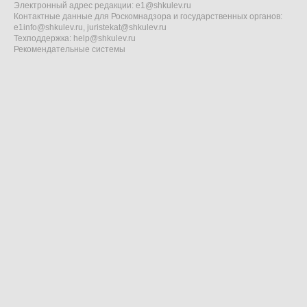
Электронный адрес редакции:
e1@shkulev.ru
Контактные данные для Роскомнадзора и государственных органов:
e1info@shkulev.ru
,
juristekat@shkulev.ru
Техподдержка:
help@shkulev.ru
Рекомендательные системы