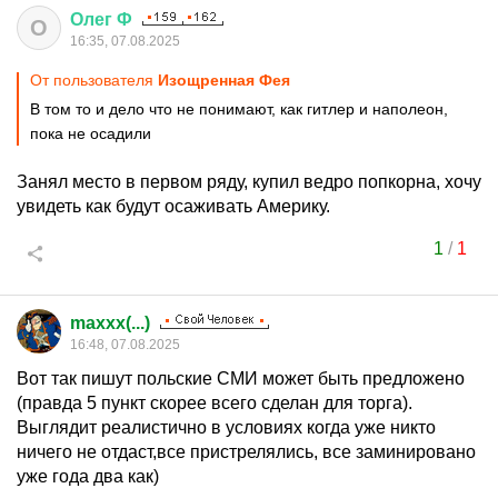
Олег
Ф
О
16:35, 07.08.2025
От пользователя
Изощренная Фея
В том то и дело что не понимают, как гитлер и наполеон,
пока не осадили
Занял место в первом ряду, купил ведро попкорна, хочу
увидеть как будут осаживать Америку.
1
/
1
maxxx(...)
16:48, 07.08.2025
Вот так пишут польские СМИ может быть предложено
(правда 5 пункт скорее всего сделан для торга).
Выглядит реалистично в условиях когда уже никто
ничего не отдаст,все пристрелялись, все заминировано
уже года два как)