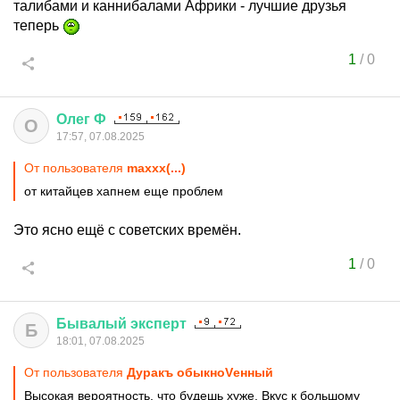
талибами и каннибалами Африки - лучшие друзья
теперь
1
/
0
Олег
Ф
О
17:57, 07.08.2025
От пользователя
maxxx(...)
от китайцев хапнем еще проблем
Это ясно ещё с советских времён.
1
/
0
Бывалый
эксперт
Б
18:01, 07.08.2025
От пользователя
Дуракъ обыкноVенный
Высокая вероятность, что будешь хуже. Вкус к большому