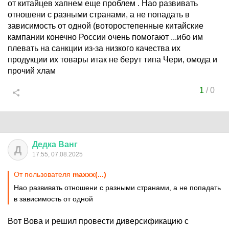
от китайцев хапнем еще проблем . Нао развивать
отношени с разными странами, а не попадать в
зависимость от одной (воторостепенные китайские
кампании конечно России очень помогают ...ибо им
плевать на санкции из-за низкого качества их
продукции их товары итак не берут типа Чери, омода и
прочий хлам
1
/
0
Дедка
Ванг
Д
17:55, 07.08.2025
От пользователя
maxxx(...)
Нао развивать отношени с разными странами, а не попадать
в зависимость от одной
Вот Вова и решил провести диверсификацию с