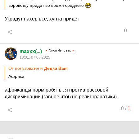
воровству придет во время среднего
Украдут нахер все, хунта придет
0
maxxx(...)
18:01, 07.08.2025
От пользователя
Дедка Ванг
Африки
африканцы норм робяты. я против рассовой
дискриминации (гавное чтоб не религ фанатики).
0
/
1