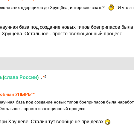
неволе этих ядерщиков до Хрущёва, интересно знать?
И что зн
 научная база под создание новых типов боеприпасов была
 Хрущёва. Остальное - просто эволюционный процесс.
ь
(
слава
России
)
4
лобный УПЫРЬ™
научная база под создание новых типов боеприпасов была нарабо
Остальное - просто эволюционный процесс.
 при Хрущеве, Сталин тут вообще не при делах