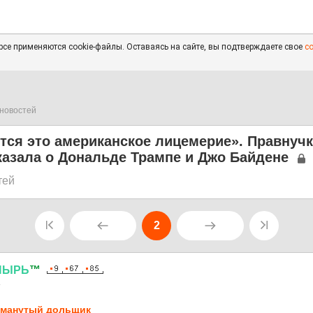
се применяются cookie-файлы. Оставаясь на сайте, вы подтверждаете свое
с
новостей
тся это американское лицемерие». Правнуч
казала о Дональде Трампе и Джо Байдене
тей
2
ПЫРЬ
™
4
манутый дольщик