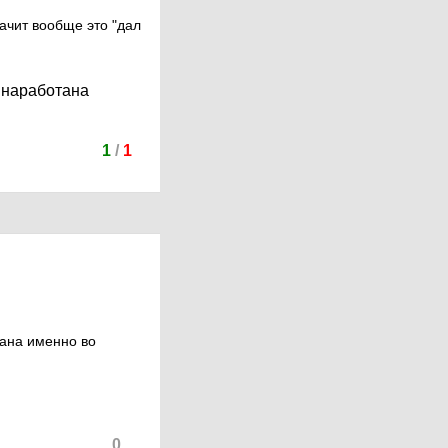
ачит вообще это "дал
 наработана
1
/
1
тана именно во
0