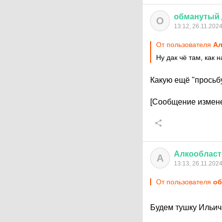
обманутый
О
13:12, 26.11.202
От пользователя
Ал
Ну дак чё там, как
Какую ещё "просьб
[Сообщение измене
Алкообласт
А
13:13, 26.11.202
От пользователя
об
Будем тушку Ильич