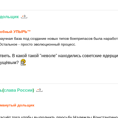
дольщик
4
лобный УПЫРЬ™
научная база под создание новых типов боеприпасов была нарабо
Остальное - просто эволюционный процесс.
ответь. В какой такой "неволе" находились советские ядерщи
Хрущёвым?
ь
(
слава
России
)
4
манутый дольщик
к насчёт того чтобы выполнить просьбу Надежды Константи