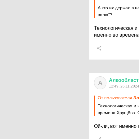
А кто их держал в 
волю"?
Технологическая и
именно во времена
Алкообласт
А
12:49, 26.11.202
От пользователя
З
Технологическая и 
времена Хрущёва. 
Ой-ли, вот именно