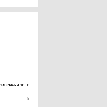
лотились и что-то
0