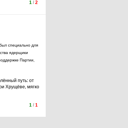
1
/
2
 был специально для
ества ядерщики
оддержке Партии,
лённый путь: от
при Хрущёве, мягко
1
/
1