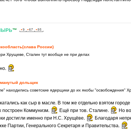
ПЫРЬ
™
4
кообласть(слава России)
при Хрущеве, Сталин тут вообще не при делах
но.
манутый дольщик
оле" находились советские ядерщики до их якобы "освобождения" 
атались как сыр в масле. В том же отдельно взятом город
х построен Коммунизм.
Ещё при тов. Сталине.
Но в
ки достигли именно при Н.С. Хрущёве.
Благодаря непр
ке Партии, Генерального Секретаря и Правительства.