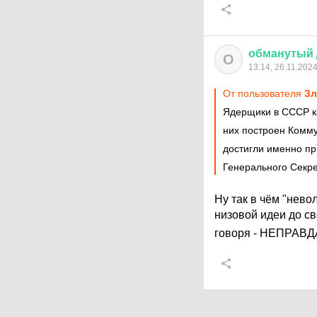
обманутый
О
13:14, 26.11.202
От пользователя
З
Ядерщики в СССР ка
них построен Комм
достигли именно пр
Генерального Секре
Ну так в чём "нево
низовой идеи до св
говоря - НЕПРАВД