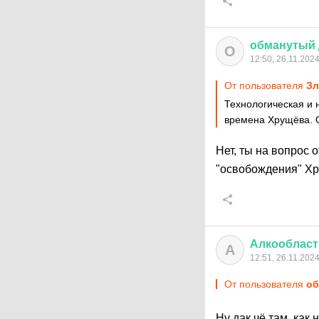
обманутый
О
12:50, 26.11.202
От пользователя
З
Технологическая и 
времена Хрущёва. 
Нет, ты на вопрос 
"освобождения" 
Алкообласт
А
12:51, 26.11.202
От пользователя
об
Ну дак чё там, ка