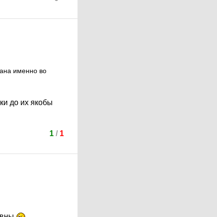
тана именно во
ки до их якобы
1
/
1
новны