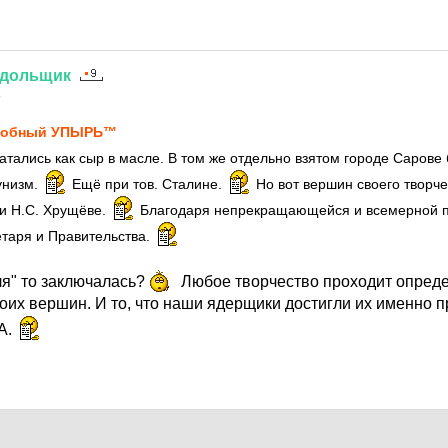
дольщик
4
лобный УПЫРЬ™
тались как сыр в масле. В том же отдельно взятом городе Сарове
унизм.
Ещё при тов. Сталине.
Но вот вершин своего творч
и Н.С. Хрущёве.
Благодаря непрекращающейся и всемерной п
таря и Правительства.
ля" то заключалась?
Любое творчество проходит опреде
оих вершин. И то, что наши ядерщики достигли их именно 
А.