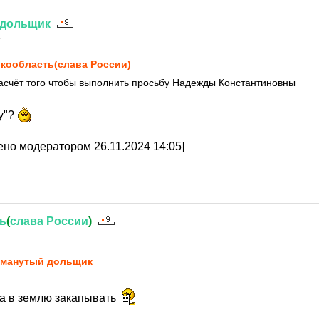
дольщик
4
кообласть(слава России)
 насчёт того чтобы выполнить просьбу Надежды Константиновны
у"?
но модератором 26.11.2024 14:05]
ь
(
слава
России
)
4
манутый дольщик
а в землю закапывать