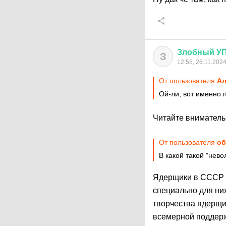
Злобный
У
З
12:55, 26.11.202
От пользователя
Ал
Ой-ли, вот именно 
Читайте вниматель
От пользователя
об
В какой такой "нев
Ядерщики в СССР к
специально для ни
творчества ядерщи
всемерной поддерж