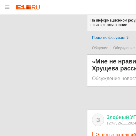
На информационном ресур
на их использование.
Поиск по форумам
Общение
Обсуждение 
«Мне не нрави
Хрущева расс
Обсуждение новос
Злобный
У
З
12:47, 26.11.202
От пользователя
об