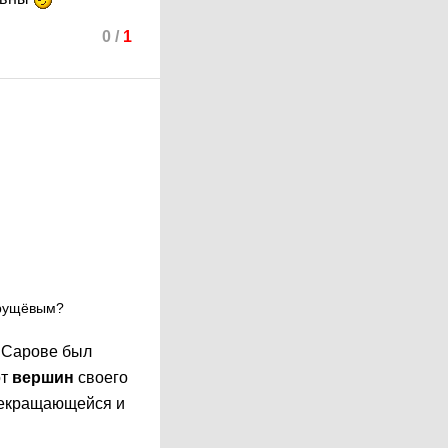
0
/
1
Хрущёвым?
е Сарове был
от
вершин
своего
екращающейся и