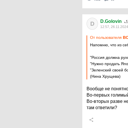
D.Golovin
D
12:57, 26.11.202
От пользователя
ВО
Напомню, что из себ
"Россия должна рух
"Нужно продать Япо
"Зеленский своей б
(Нина Хрущева)
Вообще не понятно
Во-первых голимый
Во-вторых разве не
там ответили?