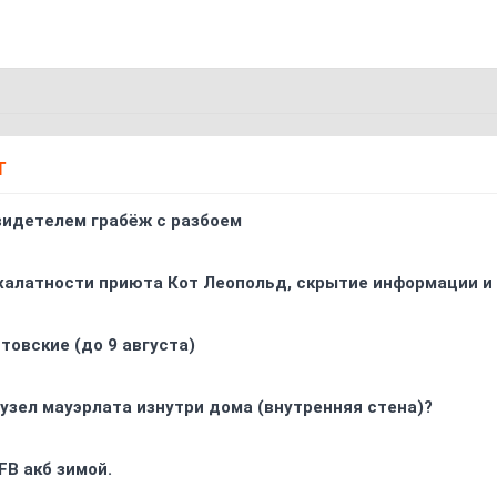
Т
видетелем грабёж с разбоем
 халатности приюта Кот Леопольд, скрытиe информации и
товские (до 9 августа)
узел мауэрлата изнутри дома (внутренняя стена)?
FB акб зимой.