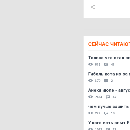
СЕЙЧАС ЧИТАЮ
Только что стал с
818
41
Гибель кота из-за
370
2
Анеки июле - авгус
7484
47
чем лучше зашить 
229
10
У кого есть опыт E
1082
33