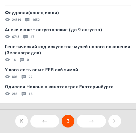
Флудовая(конец июля)
24319
1652
Анеки июле - августовские (до 9 августа)
6748
47
Генетический код искусства: музей нового поколения
(Зеленоградск)
16
0
У кого есть опыт EFB акб зимой.
803
29
Одиссея Нолана в кинотеатрах Екатеринбурга
288
16
3