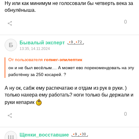
Ну или как минимум не голосовали бы четверть века за
обнулёныша.
0
Бывалый
эксперт
Б
13:35, 14.11.2024
От пользователя
гопнег-эпилептик
он и не был весёлым.... А может ево порекомендовать на эту
работёнку за 250 косарей. ?
А ну ок, сабж ему распечатаю и отдам из рук в руки. )
только нахера ему работать? ноги только бы держали и
руки кепарик
0
Щенки
_
восставшие
Щ