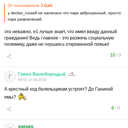
От пользователя
J GaG
у declan_russell не написано что парк заброшенный, просто
парк развлечений.
это неважно, е1 лучше знает, что имел ввиду данный
гражданин! Ведь главное - это разжечь социальную
полемику, даже не гнушаясь откровенной ложью!
10
/
0
Гленн
Вилобородый
Г
09:43, 14.06.2018
А крестный ход болельщикам устроят? До Ганиной
ямы?
6
/
0
sseses