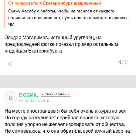
От пользователя
Екатеринбург шашлычный
Скажу Хасибу с работы, чтобы не гасился от каждого
полицая что прописки нет, пусть просто намотает шарфик с
ЧМ
Эльдар Магалимов, истинный уругваец, на
предпоследней фотке показал пример остальным
индейцам Екатеринбурга
4
/
0
ВОВИК
.
В
09:14, 14.06.2018
На месте иностранцев я бы себя очень аккуратно вел.
По городу разгуливает серийная воровка, которую
полиция упорно не желает изолировать от общества.
Не сомневаюсь, что она обратила свой алчный взор на