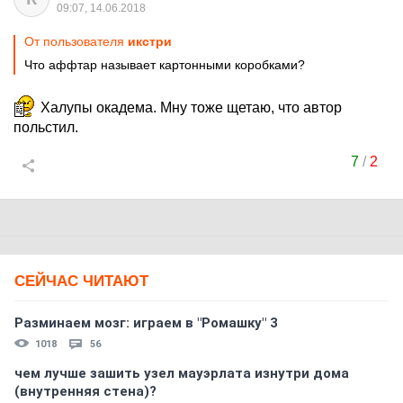
09:07, 14.06.2018
От пользователя
икстри
Что аффтар называет картонными коробками?
Халупы окадема. Мну тоже щетаю, что автор
польстил.
7
/
2
СЕЙЧАС ЧИТАЮТ
Разминаем мозг: играем в "Ромашку" 3
1018
56
чем лучше зашить узел мауэрлата изнутри дома
(внутренняя стена)?