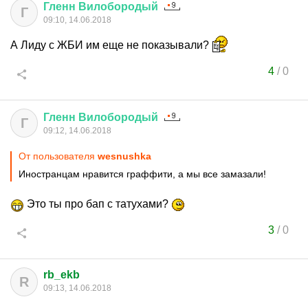
Гленн
Вилобородый
Г
09:10, 14.06.2018
А Лиду с ЖБИ им еще не показывали?
4
/
0
Гленн
Вилобородый
Г
09:12, 14.06.2018
От пользователя
wesnushka
Иностранцам нравится граффити, а мы все замазали!
Это ты про бап с татухами?
3
/
0
rb_ekb
R
09:13, 14.06.2018