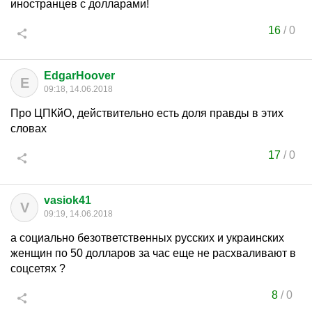
иностранцев с долларами!
16
/
0
EdgarHoover
E
09:18, 14.06.2018
Про ЦПКйО, действительно есть доля правды в этих
словах
17
/
0
vasiok41
V
09:19, 14.06.2018
а социально безответственных русских и украинских
женщин по 50 долларов за час еще не расхваливают в
соцсетях ?
8
/
0