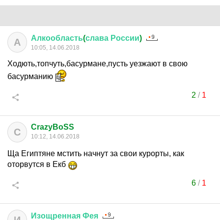
Алкообласть
(
слава
России
)
А
10:05, 14.06.2018
Ходють,топчуть,басурмане,пусть уезжают в свою
басурманию
2
/
1
CrazyBoSS
C
10:12, 14.06.2018
Ща Египтяне мстить начнут за свои курорты, как
оторвутся в Екб
6
/
1
Изощренная
Фея