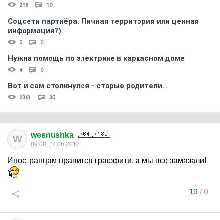
218
10
Соцсети партнёра. Личная территория или ценная
информация?)
5
0
Нужна помощь по электрике в каркасном доме
4
0
Вот и сам столкнулся - старые родители...
2361
35
wesnushka
W
09:08, 14.06.2018
Иностранцам нравится граффити, а мы все замазали!
19
/
0