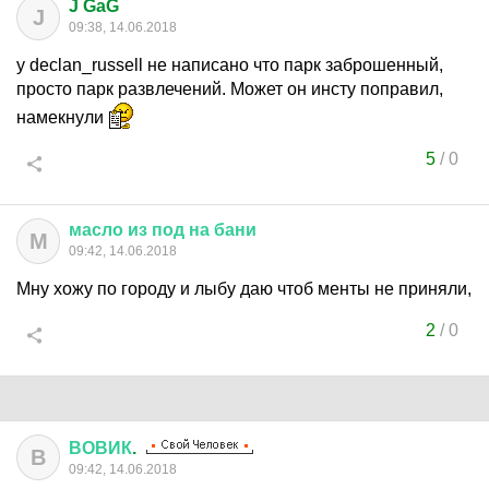
J GaG
J
09:38, 14.06.2018
у declan_russell не написано что парк заброшенный,
просто парк развлечений. Может он инсту поправил,
намекнули
5
/
0
масло
из
под
на
бани
М
09:42, 14.06.2018
Мну хожу по городу и лыбу даю чтоб менты не приняли,
2
/
0
ВОВИК
.
В
09:42, 14.06.2018