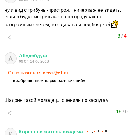
ну и вид с трибуны-пристроя... ничерта ж не видать.
если и буду смотреть как наши продувают с
разгромным счетом, то с дивана и под бояркой
3
/
4
Абудебдуф
А
09:07, 14.06.2018
От пользователя
news@e1.ru
... в заброшенном парке развлечений»:
Шадрин такой молодец... оценили по заслугам
18
/
0
Коренной
житель
окадема
К