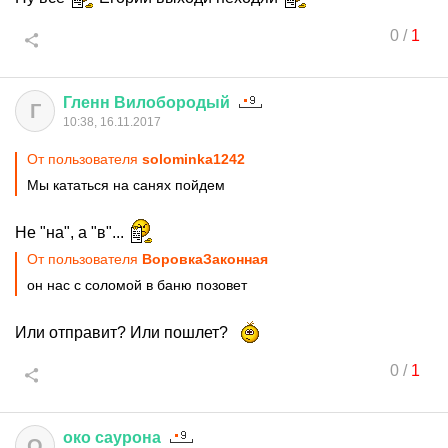
0
/
1
Гленн
Вилобородый
Г
10:38, 16.11.2017
От пользователя
solominka1242
Мы кататься на санях пойдем
Не "на", а "в"...
От пользователя
ВоровкаЗаконная
он нас с соломой в баню позовет
Или отправит? Или пошлет?
0
/
1
око
саурона
О