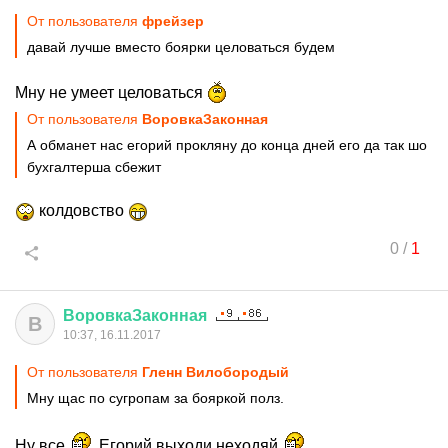
От пользователя
фрейзер
давай лучше вместо боярки целоваться будем
Мну не умеет целоваться
От пользователя
ВоровкаЗаконная
А обманет нас егорий прокляну до конца дней его да так шо
бухгалтерша сбежит
колдовство
0
/
1
ВоровкаЗаконная
В
10:37, 16.11.2017
От пользователя
Гленн Вилобородый
Мну щас по сугропам за бояркой полз.
Ну все
Егорий выходи неходяй