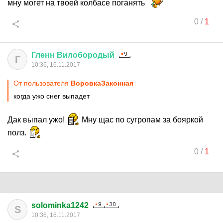
мну могет на твоей колбасе поганять
0
/
1
Гленн
Вилобородый
Г
10:36, 16.11.2017
От пользователя
ВоровкаЗаконная
когда ужо снег выпадет
Дак выпал ужо!
Мну щас по сугропам за бояркой
полз.
0
/
1
solominka1242
S
10:36, 16.11.2017