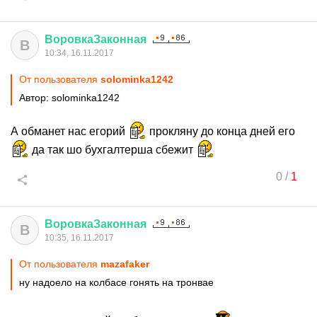
ВоровкаЗаконная
В
10:34, 16.11.2017
От пользователя
solominka1242
Автор: solominka1242
А обманет нас егорий
прокляну до конца дней его
да так шо бухгалтерша сбежит
0
/
1
ВоровкаЗаконная
В
10:35, 16.11.2017
От пользователя
mazafaker
ну надоело на колбасе гонять на тронвае