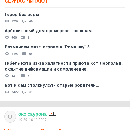
СЕЙЧАС ЧИТАЮТ
Город без воды
1292
46
Арболитовый дом промерзает по швам
560
2
Разминаем мозг: играем в "Ромашку" 3
1199
63
Гибель кота из-за халатности приюта Кот Леопольд,
скрытиe информации и самолечение.
431
2
Вот и сам столкнулся - старые родители...
2427
35
око
саурона
О
10:29, 16.11.2017