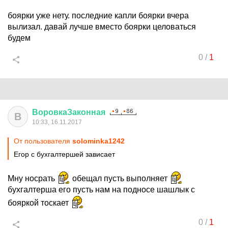
боярки уже нету. последние капли боярки вчера
вылизал. давай лучше вместо боярки целоваться
будем
0
/
1
ВоровкаЗаконная
В
10:33, 16.11.2017
От пользователя
solominka1242
Егор с бухгалтершей зависает
Мну носрать
обещал пусть выполняет
бухгалтерша его пусть нам на подносе шашлык с
бояркой тоскает
0
/
1