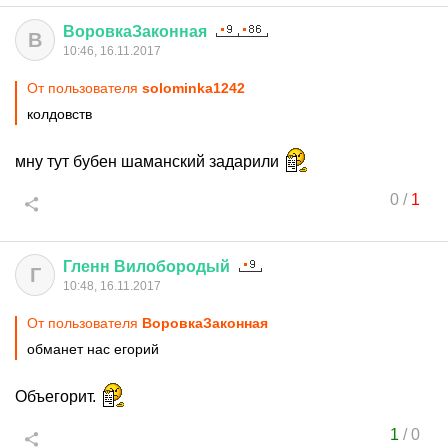
ВоровкаЗаконная
В
10:46, 16.11.2017
От пользователя
solominka1242
колдовств
мну тут бубен шаманский задарили
0
/
1
Гленн
Вилобородый
Г
10:48, 16.11.2017
От пользователя
ВоровкаЗаконная
обманет нас егорий
Объегорит.
1
/
0