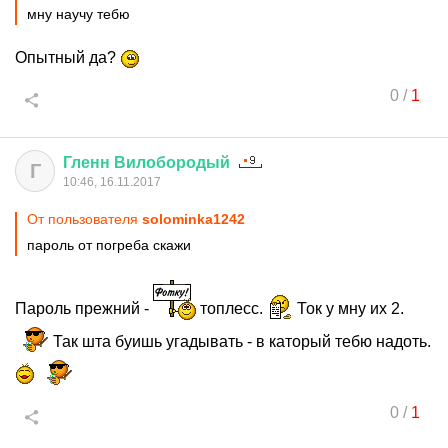
мну научу тебю
Опытный да?
0
/
1
Гленн
Вилобородый
Г
10:46, 16.11.2017
От пользователя
solominka1242
пароль от погреба скажи
Пароль прежний -
топлесс.
Ток у мну их 2.
Так шта буишь угадывать - в каторый тебю надоть.
0
/
1