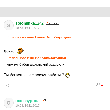
solominka1242
S
10:53, 16.11.2017
От пользователя
Гленн Вилобородый
Лехко
От пользователя
ВоровкаЗаконная
мну тут бубен шаманский задарили
Ты бегаешь щас вокруг работы ?
0
/
1
око
саурона
О
10:53, 16.11.2017