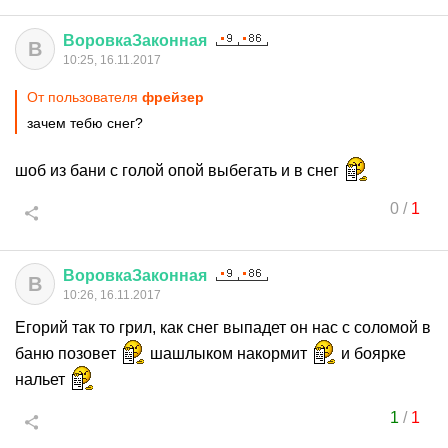
ВоровкаЗаконная
В
10:25, 16.11.2017
От пользователя
фрейзер
зачем тебю снег?
шоб из бани с голой опой выбегать и в снег
0
/
1
ВоровкаЗаконная
В
10:26, 16.11.2017
Егорий так то грил, как снег выпадет он нас с соломой в
баню позовет
шашлыком накормит
и боярке
нальет
1
/
1