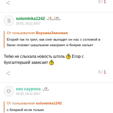
0
/
1
solominka1242
S
10:31, 16.11.2017
От пользователя
ВоровкаЗаконная
Егорий так то грил, как снег выпадет он нас с соломой в
баню позовет шашлыком накормит и боярке нальет
Тебю не слыхала новость штоль
Егор с
бухгалтершей зависает
0
/
1
око
саурона
О
10:32, 16.11.2017
От пользователя
solominka1242
с бояркой если только