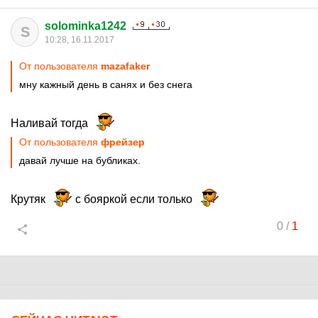
solominka1242
S
10:28, 16.11.2017
От пользователя
mazafaker
мну кажный день в санях и без снега
Наливай тогда
От пользователя
фрейзер
давай лучше на бубликах.
Крутяк
с бояркой если только
0
/
1