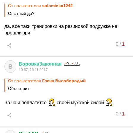
От пользователя
solominka1242
Опытный да?
да. все таки тренировки на резиновой подружке не
прошли зря
0
/
1
ВоровкаЗаконная
В
10:57, 16.11.2017
От пользователя
Гленн Вилобородый
Объегорит.
За чо и поплатитсо
своей мужской силой
0
/
1