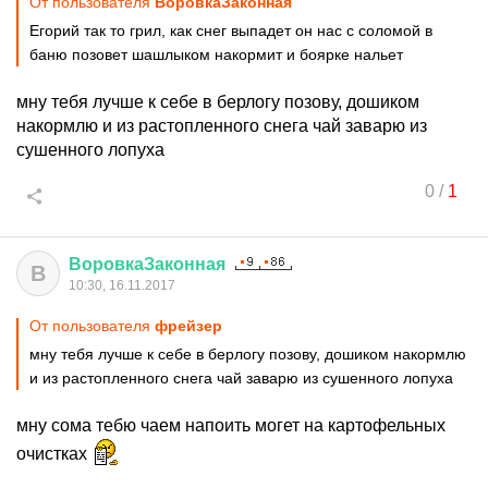
От пользователя
ВоровкаЗаконная
Егорий так то грил, как снег выпадет он нас с соломой в
баню позовет шашлыком накормит и боярке нальет
мну тебя лучше к себе в берлогу позову, дошиком
накормлю и из растопленного снега чай заварю из
сушенного лопуха
0
/
1
ВоровкаЗаконная
В
10:30, 16.11.2017
От пользователя
фрейзер
мну тебя лучше к себе в берлогу позову, дошиком накормлю
и из растопленного снега чай заварю из сушенного лопуха
мну сома тебю чаем напоить могет на картофельных
очистках