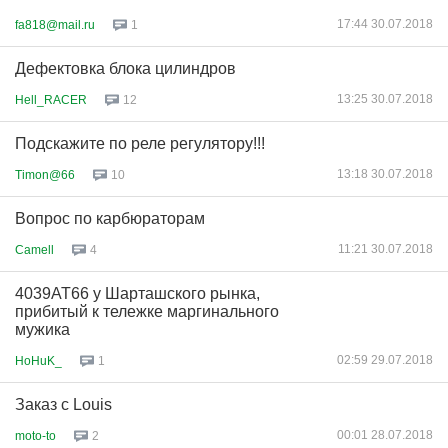
17:44 30.07.2018
fa818@mail.ru
1
Дефектовка блока цилиндров
13:25 30.07.2018
Hell_RACER
12
Подскажите по реле регулятору!!!
13:18 30.07.2018
Timon@66
10
Вопрос по карбюраторам
11:21 30.07.2018
Camell
4
4039АТ66 у Шарташского рынка,
прибитый к тележке маргинального
мужика
02:59 29.07.2018
HoHuK_
1
Заказ с Louis
00:01 28.07.2018
moto-to
2