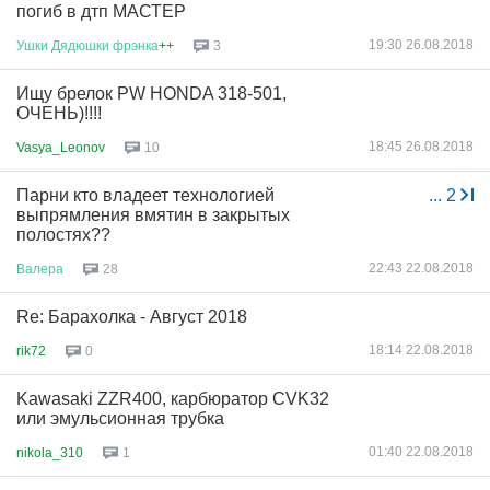
погиб в дтп МАСТЕР
19:30 26.08.2018
Ушки
Дядюшки
фрэнка
++
3
Ищу брелок PW HONDA 318-501,
ОЧЕНЬ)!!!!
18:45 26.08.2018
Vasya_Leonov
10
Парни кто владеет технологией
...
2
выпрямления вмятин в закрытых
полостях??
22:43 22.08.2018
Валера
28
Re: Барахолка - Август 2018
18:14 22.08.2018
rik72
0
Kawasaki ZZR400, карбюратор CVK32
или эмульсионная трубка
01:40 22.08.2018
nikola_310
1