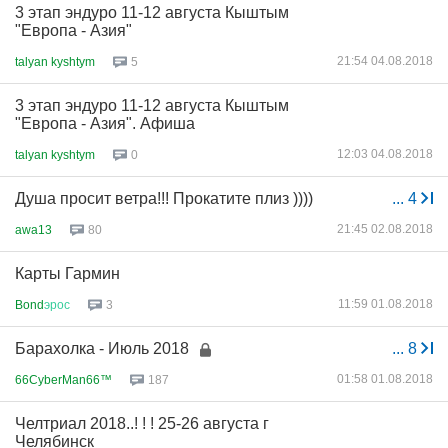
3 этап эндуро 11-12 августа Кыштым
"Европа - Азия"
21:54 04.08.2018
talyan kyshtym
5
3 этап эндуро 11-12 августа Кыштым
"Европа - Азия". Афиша
12:03 04.08.2018
talyan kyshtym
0
Душа просит ветра!!! Прокатите плиз ))))
...
4
21:45 02.08.2018
awa13
80
Карты Гармин
11:59 01.08.2018
Bond
эрос
3
Барахолка - Июль 2018
...
8
01:58 01.08.2018
66CyberMan66™
187
Челтриал 2018..! ! ! 25-26 августа г
Челябинск