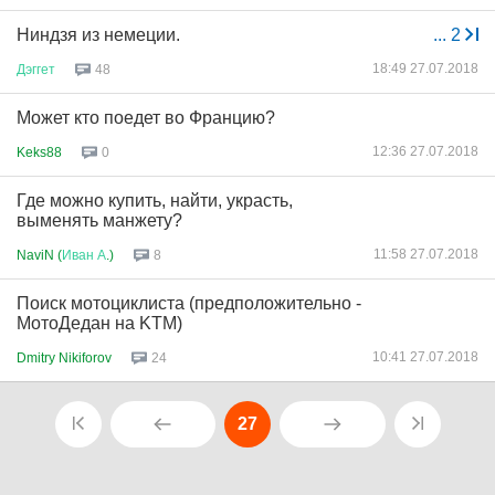
Ниндзя из немеции.
...
2
18:49 27.07.2018
Дэггет
48
Может кто поедет во Францию?
12:36 27.07.2018
Keks88
0
Где можно купить, найти, украсть,
выменять манжету?
11:58 27.07.2018
NaviN (
Иван
А
.)
8
Поиск мотоциклиста (предположительно -
МотоДедан на KTM)
10:41 27.07.2018
Dmitry Nikiforov
24
27