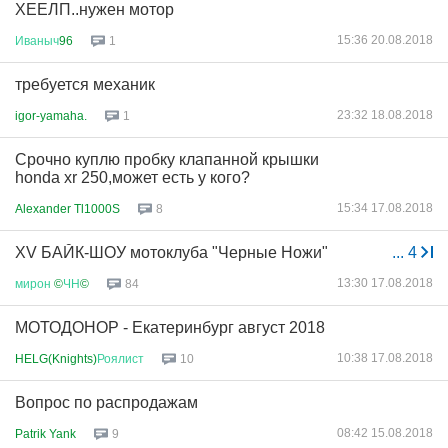
ХЕЕЛП..нужен мотор
15:36 20.08.2018
Иваныч
96
1
требуется механик
23:32 18.08.2018
igor-yamaha.
1
Срочно куплю пробку клапанной крышки
honda xr 250,может есть у кого?
15:34 17.08.2018
Alexander Tl1000S
8
XV БАЙК-ШОУ мотоклуба "Черные Ножи"
...
4
13:30 17.08.2018
мирон
©
ЧН
©
84
МОТОДОНОР - Екатеринбург август 2018
10:38 17.08.2018
HELG(Knights)
Роялист
10
Вопрос по распродажам
08:42 15.08.2018
Patrik Yank
9