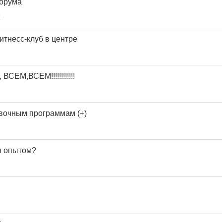
 форума
1
итнесс-клуб в центре
ЕМ,ВСЕМ!!!!!!!!!!!!
вочным программам (+)
я опытом?