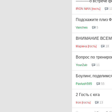
-----------о встрече
IRON MAN [гость]
1
Подскажите плиз Ф
Vanches
5
ВНИМАНИЕ ВСЕМ, ВС
Марина [гость]
18
Вопрос по трениро
YourZub
11
Боулинг, поделимс
Pavlush595
55
2 Гость с юга
Iron [гость]
13