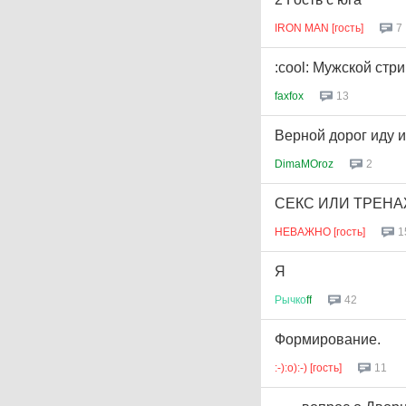
IRON MAN [гость]
7
:cool: Мужской стри
faxfox
13
Верной дорог иду и
DimaMOroz
2
СЕКС ИЛИ ТРЕН
НЕВАЖНО [гость]
1
Я
Рычко
ff
42
Формирование.
:-):о):-) [гость]
11