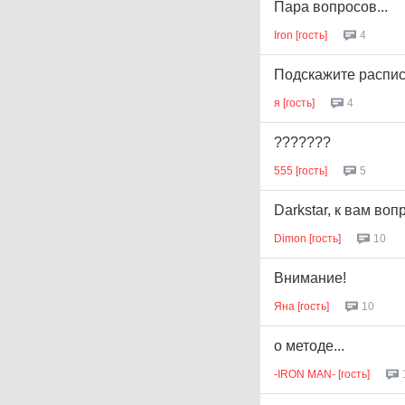
Пара вопросов...
Iron [гость]
4
Подскажите распис
я [гость]
4
???????
555 [гость]
5
Darkstar, к вам воп
Dimon [гость]
10
Внимание!
Яна [гость]
10
о методе...
-IRON MAN- [гость]