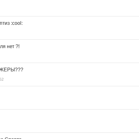
птиз :cool:
ля нет ?!
АЖЕРЫ???
52