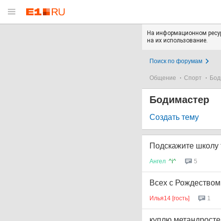
На информационном ресур
на их использование.
Поиск по форумам
Общение
Спорт
Бод
Бодимастер
Создать тему
Подскажите школу 
Ангел
^i^
5
Всех с Рождеством!
Илья14 [гость]
1
куплю метандрост