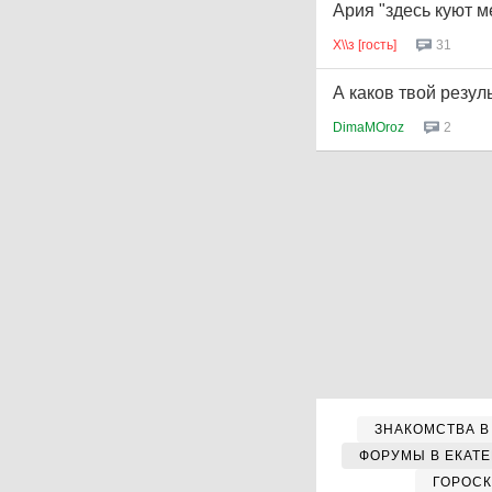
Ария "здесь куют м
Х\\з [гость]
31
А каков твой резуль
DimaMOroz
2
ЗНАКОМСТВА В
ФОРУМЫ В ЕКАТ
ГОРОС