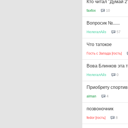
Кто читал "Думай 2"
faxfox
10
Вопросик №......
НелегалАйз
57
Что татокое
Гость с Запада [гость]
Вова Блинков эта 
НелегалАйз
0
Приобрету спорти
alman
4
позвоночник
fedor [гость]
8