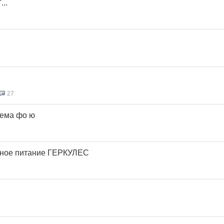
...
27
тема фо ю
вное питание ГЕРКУЛЕС