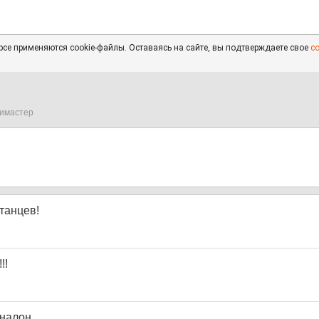
се применяются cookie-файлы. Оставаясь на сайте, вы подтверждаете свое
с
имастер
танцев!
!!
еналон