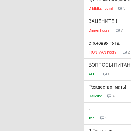
DIMMka [гость]
3
ЗАЦЕНИТЕ !
Dimon [гость]
7
становая тяга.
IRON MAN [гость]
2
ВОПРОСЫ ПИТАН
Ai`D~
6
Рождество, мать!
Darkstar
49
-
#ad
5
2 Гость с юга