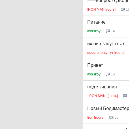
------вопрос о Двор
IRON MAN [гость]
1
Питание
morskoy
14
их бин запутаться...
просто сижу тут [гость]
Привет
morskoy
15
подтягивания
-IRON MAN- [гость]
Новый Бодимасте
Iron [гость]
30