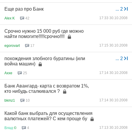
Еще раз про Банк
...
2
17:33 30.10.2008
Alex K
42
Срочно нужно 15 000 руб где можно
найти помогите!!!!!срочно!!!!
17:15 30.10.2008
egorovart
17
похождения злобного буратины (или
...
2
война машин)
17:14 30.10.2008
Axxe
25
Банк Авангард- карта с возвратом 1%,
кто нибудь сталкивался ?
17:14 30.10.2008
bkmz1
10
Какой банк выбрать для осуществления
валютных платежей? C кем проще бу
17:13 30.10.2008
Влад
©
4