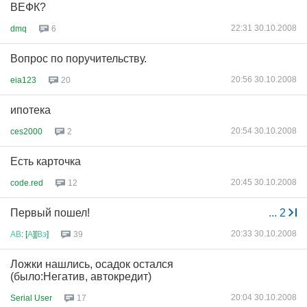
ВЕФК?
22:31 30.10.2008
dmq
6
Вопрос по поручительству.
20:56 30.10.2008
eia123
20
ипотека
20:54 30.10.2008
ces2000
2
Есть карточка
20:45 30.10.2008
code.red
12
Первый пошел!
...
2
20:33 30.10.2008
АВ
: [
А
][
Вэ
]
39
Ложки нашлись, осадок остался
(было:Негатив, автокредит)
20:04 30.10.2008
Serial User
17