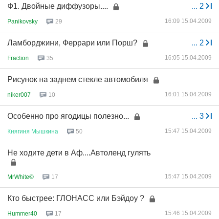
Ф1. Двойные диффузоры....
...
2
16:09 15.04.2009
Panikovsky
29
Ламборджини, Феррари или Порш?
...
2
16:05 15.04.2009
Fraction
35
Рисунок на заднем стекле автомобиля
16:01 15.04.2009
niker007
10
Особенно про ягодицы полезно...
...
3
15:47 15.04.2009
Княгиня
Мышкина
50
Не ходите дети в Аф....Автоленд гулять
15:47 15.04.2009
MrWhite©
17
Кто быстрее: ГЛОНАСС или Бэйдоу ?
15:46 15.04.2009
Hummer40
17