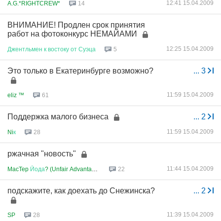
12:41 15.04.2009
A.G.*RIGHTCREW*
14
ВНИМАНИЕ! Продлен срок принятия
работ на фотоконкурс НЕМАЙАМИ
12:25 15.04.2009
Джентльмен
к
востоку
от
Суэца
5
Это только в Екатеринбурге возможно?
...
3
11:59 15.04.2009
eliz ™
61
Поддержка малого бизнеса
...
2
11:59 15.04.2009
Ni
к
28
ржачная "новость"
11:44 15.04.2009
MacTep
Йода
? (Unfair Advantage...
22
подскажите, как доехать до Снежинска?
...
2
11:39 15.04.2009
SP
28