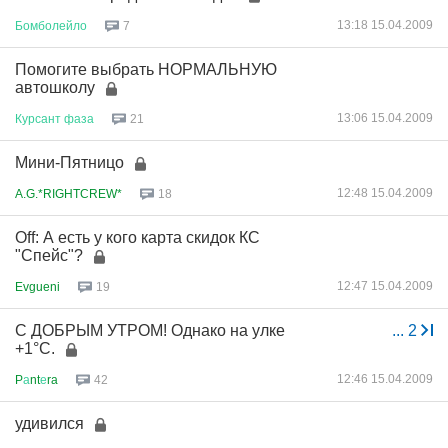
13:18 15.04.2009
Бомболейло
7
Помогите выбрать НОРМАЛЬНУЮ
автошколу
13:06 15.04.2009
Курсант
фаза
21
Мини-Пятницо
12:48 15.04.2009
A.G.*RIGHTCREW*
18
Off: А есть у кого карта скидок КС
"Спейс"?
12:47 15.04.2009
Evgueni
19
С ДОБРЫМ УТРОМ! Однако на улке
...
2
+1°C.
12:46 15.04.2009
P
а
nt
е
ra
42
удивился