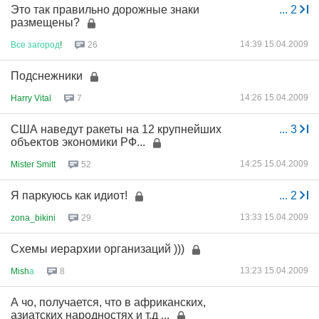
Это так правильно дорожные знаки
...
2
размещены?
14:39 15.04.2009
Все
загород
!
26
Подснежники
14:26 15.04.2009
Harry Vital
7
США наведут ракеты на 12 крупнейших
...
3
объектов экономики РФ...
14:25 15.04.2009
Mister Smitt
52
Я паркуюсь как идиот!
...
2
13:33 15.04.2009
zona_bikini
29
Cхемы иерархии организаций )))
13:23 15.04.2009
Mish
а
8
А чо, получается, что в африканских,
азиатских народностях и т.д ...