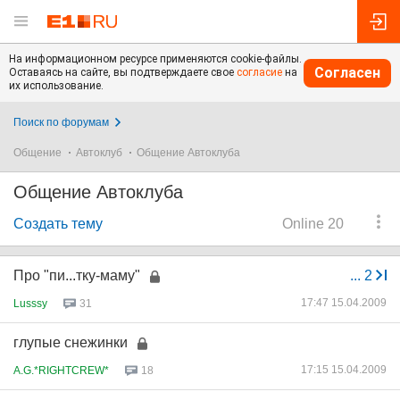
На информационном ресурсе применяются cookie-файлы.
Согласен
Оставаясь на сайте, вы подтверждаете свое
согласие
на
их использование.
Поиск по форумам
Общение
Автоклуб
Общение Автоклуба
Общение Автоклуба
Создать тему
Online 20
Про "пи...тку-маму"
...
2
17:47 15.04.2009
Lusssy
31
глупые снежинки
17:15 15.04.2009
A.G.*RIGHTCREW*
18