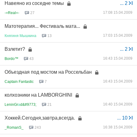
Навеяно из соседне темы
...
2
17:08 15.04.2009
-=Real=-
27
Матотерапия... Фестиваль мата...
17:03 15.04.2009
Княгиня
Мышкина
13
Взлетит?
...
2
16:43 15.04.2009
Bordo™
43
Объездная под мостом на Россельбан
16:43 15.04.2009
Captain Fantastic
7
колхозники на LAMBORGHINI
16:40 15.04.2009
LeninGr
а
d&#9773;
21
Хоккей.Сегодня,завтра,всегда.
...
10
16:38 15.04.2009
_RomanS_
243