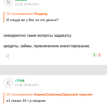
N
12:39, 28.08.2012
От пользователя
Людаед
И откуда же у Вас на это деньги?
некорректно такие вопросы задавать)
кредиты, займы, привлеченное инвестирование.
3
/
3
сА
xa
С
12:40, 28.08.2012
От пользователя
АнакинСкайокер|Здешний паренек
е1 сказал 33 т р средная