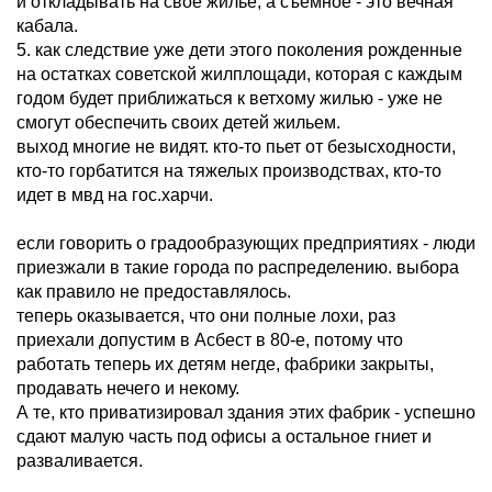
и откладывать на свое жилье, а съемное - это вечная
кабала.
5. как следствие уже дети этого поколения рожденные
на остатках советской жилплощади, которая с каждым
годом будет приближаться к ветхому жилью - уже не
смогут обеспечить своих детей жильем.
выход многие не видят. кто-то пьет от безысходности,
кто-то горбатится на тяжелых производствах, кто-то
идет в мвд на гос.харчи.
если говорить о градообразующих предприятиях - люди
приезжали в такие города по распределению. выбора
как правило не предоставлялось.
теперь оказывается, что они полные лохи, раз
приехали допустим в Асбест в 80-е, потому что
работать теперь их детям негде, фабрики закрыты,
продавать нечего и некому.
А те, кто приватизировал здания этих фабрик - успешно
сдают малую часть под офисы а остальное гниет и
разваливается.