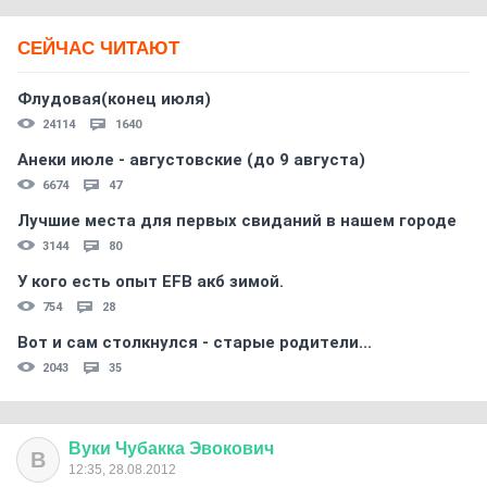
СЕЙЧАС ЧИТАЮТ
Флудовая(конец июля)
24114
1640
Анеки июле - августовские (до 9 августа)
6674
47
Лучшие места для первых свиданий в нашем городе
3144
80
У кого есть опыт EFB акб зимой.
754
28
Вот и сам столкнулся - старые родители...
2043
35
Вуки
Чубакка
Эвокович
В
12:35, 28.08.2012