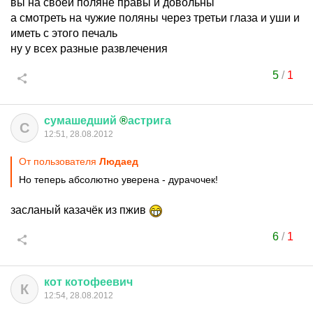
вы на своей поляне правы и довольны
а смотреть на чужие поляны через третьи глаза и уши и
иметь с этого печаль
ну у всех разные развлечения
5
/
1
сумашедший
®
астрига
С
12:51, 28.08.2012
От пользователя
Людаед
Но теперь абсолютно уверена - дурачочек!
засланый казачёк из пжив
6
/
1
кот
котофеевич
К
12:54, 28.08.2012