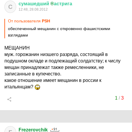
сумашедший
®
астрига
С
12:48, 28.08.2012
От пользователя
PSH
обеспеченный мещанин с откровенно фашистскими
взглядами
МЕЩАНИН
муж. горожанин низшего разряда, состоящий в
подушном окладе и подлежащий солдатству; к числу
мещан принадлежат также ремесленники, не
записанные в купечество.
какое отношение имеет мещанин в россии к
итальянцам?
1
/
3
Frezerovchik