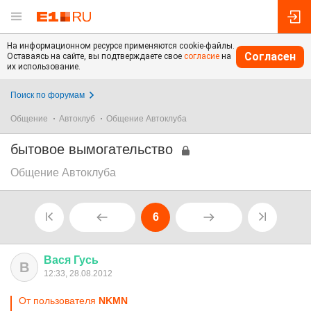
На информационном ресурсе применяются cookie-файлы.
Согласен
Оставаясь на сайте, вы подтверждаете свое
согласие
на
их использование.
Поиск по форумам
Общение
Автоклуб
Общение Автоклуба
бытовое вымогательство
Общение Автоклуба
6
Вася
Гусь
В
12:33, 28.08.2012
От пользователя
NKMN