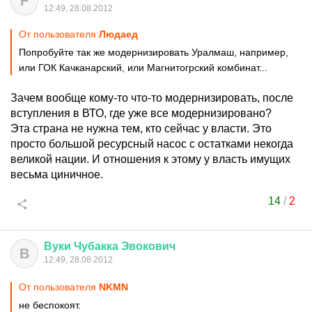
F
12:49, 28.08.2012
От пользователя
Людаед
Попробуйте так же модернизировать Уралмаш, например,
или ГОК Качканарский, или Магнитогрский комбинат...
Зачем вообще кому-то что-то модернизировать, после
вступления в ВТО, где уже все модернизировано?
Эта страна не нужна тем, кто сейчас у власти. Это
просто большой ресурсный насос с остатками некогда
великой нации. И отношения к этому у власть имущих
весьма циничное.
14
/
2
Вуки
Чубакка
Эвокович
В
12:49, 28.08.2012
От пользователя
NKMN
не беспокоят.