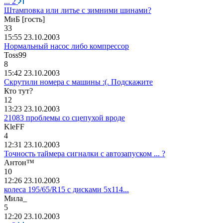
...
2
Штамповка или литье с зимними шинами?
МиБ [гость]
33
15:55 23.10.2003
Нормальный насос либо компрессор
Toss99
8
15:42 23.10.2003
Скрутили номера с машины :(. Подскажите
Кто
тут
?
12
13:23 23.10.2003
21083 проблемы со сцепухой вроде
KleFF
4
12:31 23.10.2003
Точность таймера сигналки с автозапуском ... ?
Антон
™
10
12:26 23.10.2003
колеса 195/65/R15 с дисками 5х114...
Мила
_
5
12:20 23.10.2003