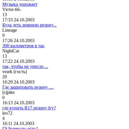
Музыка дорожает
Victor-66-
13
17:33 24.10.2003
Куда деть зимнюю резину...
Lineage
9
17:26 24.10.2003
300 километров в час
NightCat
13
17:22 24.10.2003
так, чтобы не унесло ...
veark [гость]
20
16:29 24.10.2003
Где зашиповать резину ....
[s]pike
0
16:13 24.10.2003
где купить R17 резину б/у?
leo72
4
16:11 24.10.2003
ГАЗелеводы есть?