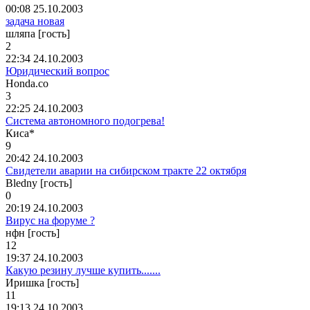
00:08 25.10.2003
задача новая
шляпа [гость]
2
22:34 24.10.2003
Юридический вопрос
Honda.co
3
22:25 24.10.2003
Система автономного подогрева!
Киса
*
9
20:42 24.10.2003
Свидетели аварии на сибирском тракте 22 октября
Bledny [гость]
0
20:19 24.10.2003
Вирус на форуме ?
нфн [гость]
12
19:37 24.10.2003
Какую резину лучше купить.......
Иришка [гость]
11
19:13 24.10.2003